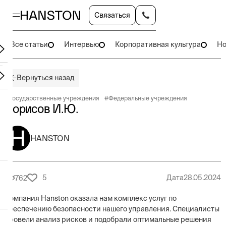
Связаться
Все статьи
Интервью
Корпоративная культура
Но
Вернуться назад
#
Государственные учреждения
#
Федеральные учреждения
Борисов И.Ю.
HANSTON
5
Дата
28.05.2024
762
Компания Hanston оказала нам комплекс услуг по
обеспечению безопасности нашего управления. Специалисты
провели анализ рисков и подобрали оптимальные решения