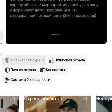
я
Физическая охрана
Пультовая охрана
Личная охрана
Консалтинг
Системы безопасности
Охрана объектов
Вооруж