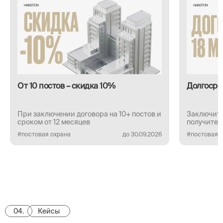
От 10 постов – скидка 10%
Долгосро
При заключении договора на 10+ постов и
Заключите
сроком от 12 месяцев
получите 
#постовая охрана
до 30.09.2026
#постовая 
04.
Кейсы