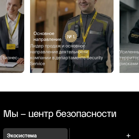
Основное
направление
Лидер продаж и основное
направление деятельности
Усиленн
, бизнес-
компании в департаменте Security
террито
Service
рисками
Мы – центр безопасности
Экосистема