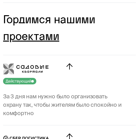
Гордимся нашими
проектами
Завершен
Действующий
За 3 дня нам нужно было организовать
охрану так, чтобы жителям было спокойно и
комфортно
Организовали охрану 24/7 (4 поста