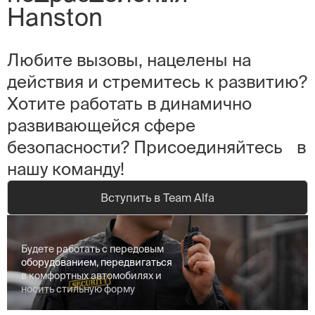
Hanston
Любите вызовы, нацелены на
действия и стремитесь к развитию?
Хотите работать в динамично
развивающейся сфере
безопасности? Присоединяйтесь в
нашу команду!
Вступить в Team Alfa
Будете работать с передовым
Будете работать с передовым
оборудованием, передвигаться
оборудованием, передвигаться
в комфортных автомобилях и
в комфортных автомобилях и
носить стильную форму
носить стильную форму