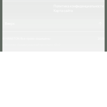
Политика конфиденциальности
Карта сайта
Вверх
©
HANSTON Все права защищены
2026
г. Москва, Ленинградский проспект, 47с2
На сайте осуществляется обработка
пользовательских данных с
использованием Cookie в соответствии
с
Политикой обработки файлов cookie.
Хорошо