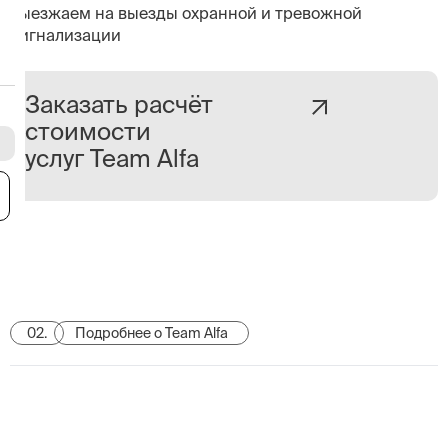
выезжаем на выезды охранной и тревожной
сигнализации
Заказать расчёт
стоимости
услуг Team Alfa
я
02.
Подробнее о Team Alfa
Team Alfa — экономически
выгодное решение для