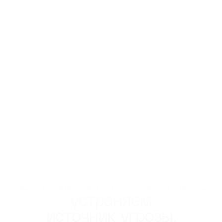
бизнеса
Мы защищаем ваше
имущество.
Проверяем объекты
охраны,
патрулируем
примыкающие территории
и контролируем работы
24/7.
Приезжаем по сигналу
тревоги
за 15 минут и оперативно
устраняем
источник угрозы.