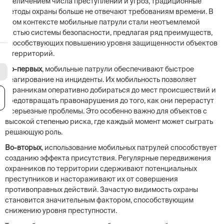
увеличением числа преступлений и угроз, традиционные
методы охраны больше не отвечают требованиям времени. В
этом контексте мобильные патрули стали неотъемлемой
частью системы безопасности, предлагая ряд преимуществ,
способствующих повышению уровня защищенности объектов
и территорий.
Во-первых
, мобильные патрули обеспечивают быстрое
реагирование на инциденты. Их мобильность позволяет
охранникам оперативно добираться до мест происшествий и
я
предотвращать правонарушения до того, как они перерастут
в серьезные проблемы. Это особенно важно для объектов с
высокой степенью риска, где каждый момент может сыграть
решающую роль.
Во-вторых
, использование мобильных патрулей способствует
созданию эффекта присутствия. Регулярные передвижения
охранников по территории сдерживают потенциальных
преступников и настораживают их от совершения
противоправных действий. Зачастую видимость охраны
становится значительным фактором, способствующим
снижению уровня преступности.