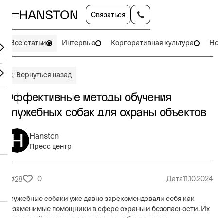
Связаться
Все статьи
Интервью
Корпоративная культура
Но
Вернуться назад
Эффективные методы обучения
служебных собак для охраны объектов
Hanston
Пресс центр
0
Дата
11.10.2024
28
Служебные собаки уже давно зарекомендовали себя как
незаменимые помощники в сфере охраны и безопасности. Их