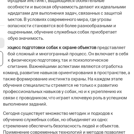
природный инстинкт, выдающиеся обонятельные
способности и высокая обучаемость делают их идеальными
кандидатами для выполнения задач, связанных с защитой
объектов. В условиях современного мира, где угрозы
безопасности становятся всё более разнообразными и
изощренными, обучение служебных собак приобретает
особую значимость.
Процесс подготовки собак к охране объектов
представляет
собой сложный и многогранный процесс. Он включает в себя
я
как физическую подготовку, так и психологическое
воспитание. Важнейшими аспектами являются отработка
команд, развитие навыков ориентирования в пространстве, а
также формирование инстинкта охраны. На каждом этапе
обучения специалисты стремятся не только к развитию
профессиональных навыков у собак, но и к укреплению их
связи с проводником, что играет ключевую роль в успешном
выполнении заданий.
Сегодня существует множество методик и подходов к
обучению служебных собак, но объединяет их одно:
стремление обеспечить безопасность людей и объектов.
Применение современных технологий и методов позволяет