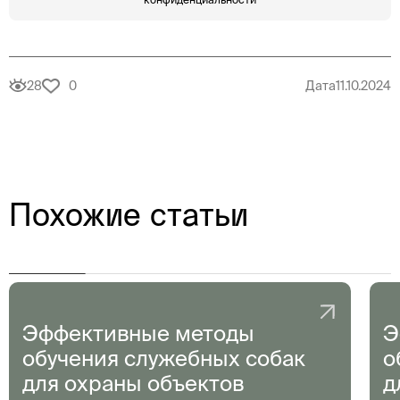
28
0
Дата
11.10.2024
Похожие статьи
Эффективные методы
Э
обучения служебных собак
о
для охраны объектов
д