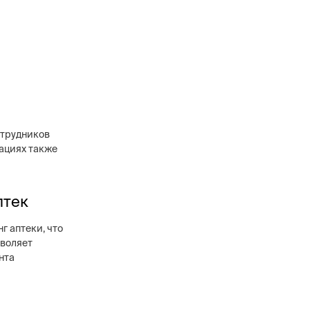
отрудников
ациях также
птек
 аптеки, что
зволяет
нта