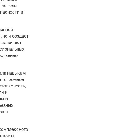
ние годы
опасности и
пенной
 но и создает
 включают
ссиональных
ественно
ала
навыкам
ет огромное
езопасность,
ти и
льно
ьезных
ак и
 комплексного
ников и