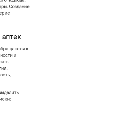
ого подхода,
еры. Создание
верие
 аптек
 обращаются к
ности и
тить
тия.
ость,
выделить
иски: