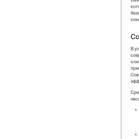
Важ
кот
без
кли
Со
В у
сов
кли
пре
Сов
эфф
Сре
нес