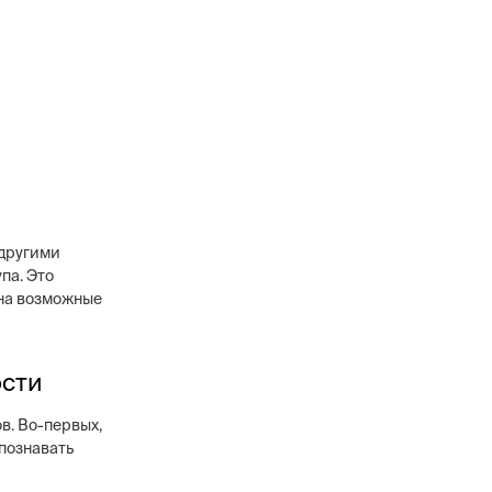
 другими
па. Это
 на возможные
ости
в. Во-первых,
спознавать