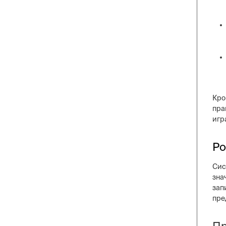
Кро
пра
игр
Ро
Сис
зна
зап
пре
Пр