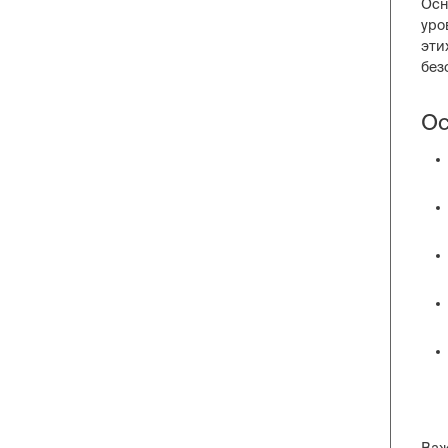
Осн
уро
эти
без
Ос