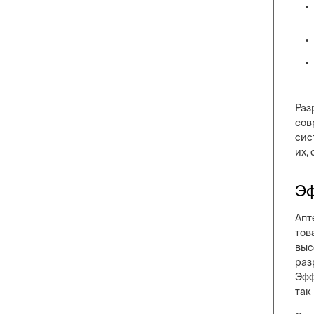
Раз
сов
сис
их,
Эф
Апт
тов
выс
раз
Эфф
так