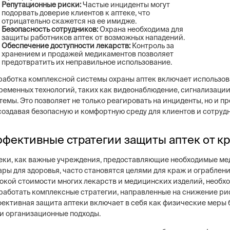
Репутационные риски:
Частые инциденты могут
подорвать доверие клиентов к аптеке, что
отрицательно скажется на ее имидже.
Безопасность сотрудников:
Охрана необходима для
защиты работников аптек от возможных нападений.
Обеспечение доступности лекарств:
Контроль за
хранением и продажей медикаментов позволяет
предотвратить их неправильное использование.
работка комплексной системы охраны аптек включает использо
ременных технологий, таких как видеонаблюдение, сигнализации
темы. Это позволяет не только реагировать на инциденты, но и 
 создавая безопасную и комфортную среду для клиентов и сотруд
фективные стратегии защиты аптек от к
еки, как важные учреждения, предоставляющие необходимые ме
ары для здоровья, часто становятся целями для краж и ограблени
окой стоимости многих лекарств и медицинских изделий, необх
работать комплексные стратегии, направленные на снижение ри
ективная защита аптеки включает в себя как физические меры 
 и организационные подходы.