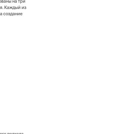
ованы на три
я. Каждый из
на создание