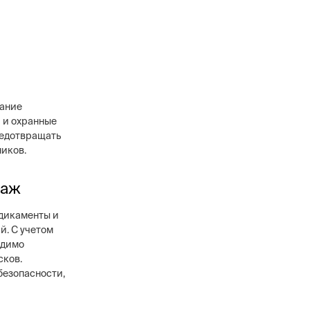
вание
 и охранные
предотвращать
ников.
раж
дикаменты и
й. С учетом
одимо
сков.
безопасности,