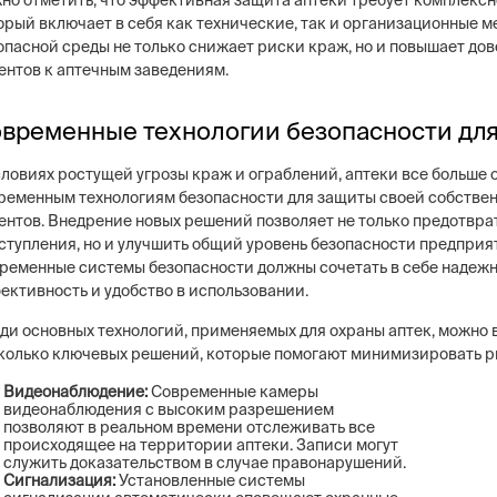
но отметить, что эффективная защита аптеки требует комплексн
орый включает в себя как технические, так и организационные м
опасной среды не только снижает риски краж, но и повышает до
ентов к аптечным заведениям.
временные технологии безопасности для
словиях ростущей угрозы краж и ограблений, аптеки все больше
ременным технологиям безопасности для защиты своей собствен
ентов. Внедрение новых решений позволяет не только предотвра
ступления, но и улучшить общий уровень безопасности предприя
ременные системы безопасности должны сочетать в себе надежн
ективность и удобство в использовании.
ди основных технологий, применяемых для охраны аптек, можно 
колько ключевых решений, которые помогают минимизировать р
Видеонаблюдение:
Современные камеры
видеонаблюдения с высоким разрешением
позволяют в реальном времени отслеживать все
происходящее на территории аптеки. Записи могут
служить доказательством в случае правонарушений.
Сигнализация:
Установленные системы