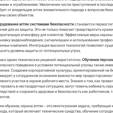
жами и ограблениями. Увеличение числа преступлений в послед
бует от владельцев аптек внимательного подхода к вопросам без
аны своих объектов.
рудование аптек системами безопасности
становится первосте
ачей для их защиты. Это не только помогает предотвратить кражи,
ерительную атмосферу для клиентов. Эффективные меры охраны
ановку видеонаблюдения, сигнализации и использование профе
анных компаний. Интеграция высоких технологий позволяет сущ
ысить уровень защиты от потенциальных угроз.
ако одних технических решений недостаточно.
Обучение персон
опасного поведения в условиях потенциальной угрозы также име
чение. Создание корпоративной культуры, ориентированной на б
мирует у сотрудников осознание важности мер предосторожнос
ивного участия в охране рабочего места. Знания о том, как прави
гировать в нестандартных ситуациях, могут помочь избежать сер
ледствий и сохранить здоровье и безопасность как работников, т
ентов.
им образом, охрана аптек – это многогранная задача, требующая
хода, который включает технические средства, обучение сотруд