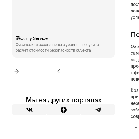
пос
осн
усп
По
Security Service
Engineeri
Физическая охрана нового уровня – получите
Техническ
Охр
расчет стоимости безопасности объекта
аудит сис
сам
пожарная 
мед
пре
к ф
нед
Кра
при
Мы на других порталах
нео
заб
сов