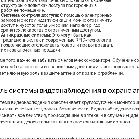
сигнализации автоматически оповещают охранные
структуры о попытках доступа посторонних в
рабочее помещение.
Система контроля доступа:
С помощью электронных
замков и систем идентификации можно ограничить
доступ к чувствительным зонам, например, где
хранятся лекарства с ограниченным доступом.
Антикражные системы:
Это могут быть как
традиционные, так и современные RFID-технологии,
позволяющие отслеживать товары и предотвращать
их незаключенные продажи.
ме того, важно не забывать о человеческом факторе. Обучение с
вилам безопасности и правильным действиям в экстренных ситу
ает ключевую роль в защите аптеки от краж и ограблений.
ль системы видеонаблюдения в охране а
тема видеонаблюдения обеспечивает круглосуточный мониторинг
чительно повышает уровень безопасности. Видео наблюдение по
исывать все действия, происходящие в аптеке, и в случае инциде
доставлять доказательства для правоохранительных органов.
еимущества видеонаблюдения в аптеке