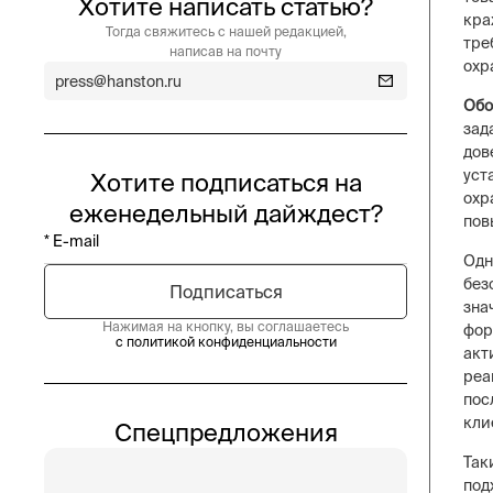
Хотите написать статью?
кра
Тогда свяжитесь с нашей редакцией,
тре
написав на почту
охр
press@hanston.ru
Обо
зад
дов
уст
Хотите подписаться на
охр
еженедельный дайждест?
пов
Одн
без
зна
Нажимая на кнопку, вы соглашаетесь
фор
с политикой конфиденциальности
акт
реа
пос
кли
Спецпредложения
Так
под