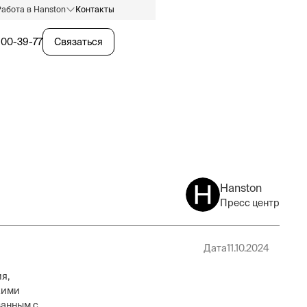
Работа в Hanston
Контакты
600-39-77
Связаться
Hanston
Пресс центр
Дата
11.10.2024
я,
кими
занным с