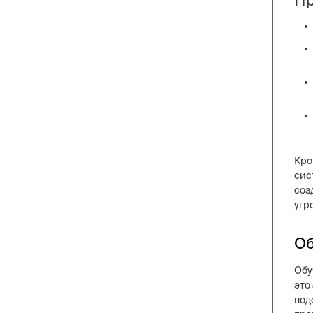
Кро
сис
соз
угр
Об
Обу
это
под