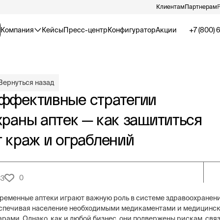
Клиентам
Партнерам
Компания
Кейсы
Пресс-центр
Конфигуратор
Акции
+7 (800) 
Вернуться назад
ффективные стратегии
храны аптек — как защититься
т краж и ограблений
0
33
ременные аптеки играют важную роль в системе здравоохранени
спечивая население необходимыми медикаментами и медицинс
арами. Однако, как и любой бизнес, они подвержены рискам, свя