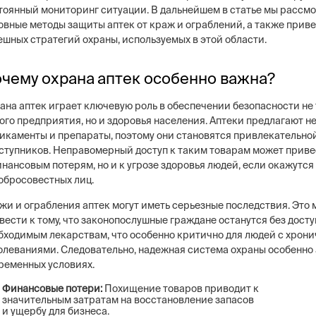
тоянный мониторинг ситуации. В дальнейшем в статье мы рассм
овные методы защиты аптек от краж и ограблений, а также при
ешных стратегий охраны, используемых в этой области.
чему охрана аптек особенно важна?
ng
Постовая охрана объекто
ие системы безопасности бизнеса –
Физическая охрана объектов н
ана аптек играет ключевую роль в обеспечении безопасности не
тем, видеонаблюдение, СКУД,
типов постов, 3 категории охр
ого предприятия, но и здоровья населения. Аптеки предлагают 
сигнализация
конфигуратор расчета стоимо
икаменты и препараты, поэтому они становятся привлекательно
услуг
ступников. Неправомерный доступ к таким товарам может приве
инансовым потерям, но и к угрозе здоровья людей, если окажутся 
обросовестных лиц.
жи и ограбления аптек могут иметь серьезные последствия. Это
вести к тому, что законопослушные граждане останутся без досту
бходимым лекарствам, что особенно критично для людей с хрон
олеваниями. Следовательно, надежная система охраны особенно 
ременных условиях.
Финансовые потери:
Похищение товаров приводит к
значительным затратам на восстановление запасов
и ущербу для бизнеса.