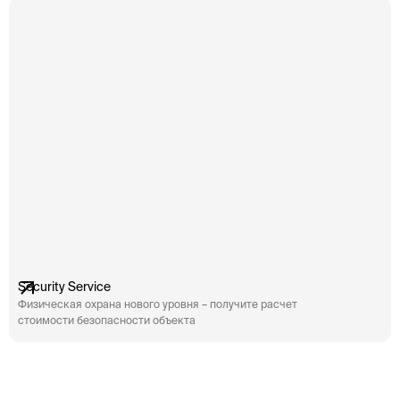
Страх перед потенциальными потерями может
Ст
стать серьёзной проблемой не только […]
ст
Security Service
Физическая охрана нового уровня – получите расчет
стоимости безопасности объекта