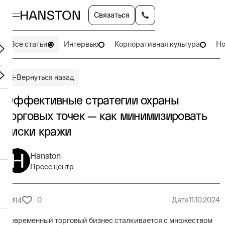
Связаться
Все статьи
Интервью
Корпоративная культура
Но
Вернуться назад
Эффективные стратегии охраны
торговых точек — как минимизировать
риски кражи
Hanston
Пресс центр
0
Дата
11.10.2024
14
Современный торговый бизнес сталкивается с множеством