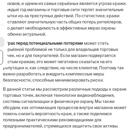
вызовов, и одним из самых серьёзных является угроза кражи.
Каждый год магазины и торговые сети терпят значительные
убытки из-за преступных действий. По статистике, кражи
составляют значительную часть общих потерь ритейлеров,
что делает необходимость в эффективных мерах охраны
особенно актуальной.
Страх перед потенциальными потерями
может стать
серьёзной проблемой не только для владельцев торговых
точек, но и для покупателей. Если магазин подвергается
я
частым кражам, это может негативно сказаться на его
репутации и, как следствие, на числе клиентов. Поэтому так
важно разработать и внедрить комплексные меры
безопасности, способные минимизировать риски.
В данной статье мы рассмотрим различные подходы к охране
торговых точек, включая технологии видеонаблюдения,
системы сигнализации и физическую охрану. Мы также
обсудим, как оптимизация процессов внутри магазина может
помочь снизить вероятность краж, а также поделимся
полезными практическими рекомендациями для
предпринимателей, стремящихся защитить свои активы.