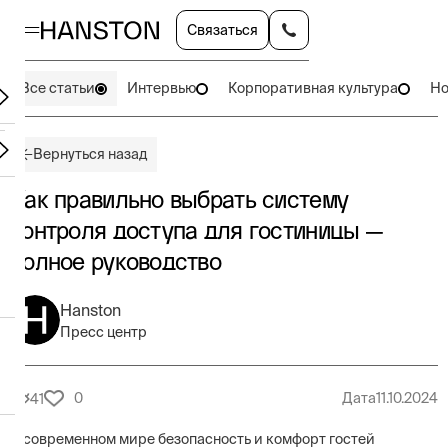
Связаться
Все статьи
Интервью
Корпоративная культура
Но
Вернуться назад
Как правильно выбрать систему
контроля доступа для гостиницы —
полное руководство
Hanston
Пресс центр
0
Дата
11.10.2024
41
В современном мире безопасность и комфорт гостей