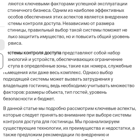
являются ключевыми факторами успешной эксплуатации
гостиничного бизнеса. Одним из наиболее эффективных
способов обеспечения этих аспектов является внедрение
системы контроля доступа. Независимо от размера
гостиницы, правильный выбор такой системы поможет не
только защитить имущество, но и повысить общий уровень
сервиса.
Системы контроля доступа
представляют собой набор
технологий и устройств, обеспечивающих ограничение
я
доступа в определённые зоны, такие как номера, служебные
помещения или даже весь комплекс. Однако выбор
подходящей системы может вызвать затруднения у
владельцев гостиниц, ведь необходимо учитывать множество
факторов: размеры объекта, тип гостей, уровень
безопасности и бюджет.
В данной статье мы подробно рассмотрим ключевые аспекты,
которые следует принять во внимание при выборе системы
контроля доступа для гостиницы. Мы проанализируем
существующие технологии, их преимущества и недостатки, а
также предложим рекомендации по внедрению и