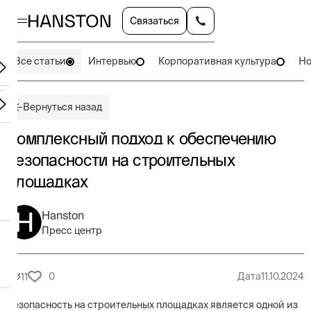
Связаться
Все статьи
Интервью
Корпоративная культура
Но
Вернуться назад
Комплексный подход к обеспечению
безопасности на строительных
площадках
Hanston
Пресс центр
0
Дата
11.10.2024
11
Безопасность на строительных площадках является одной из