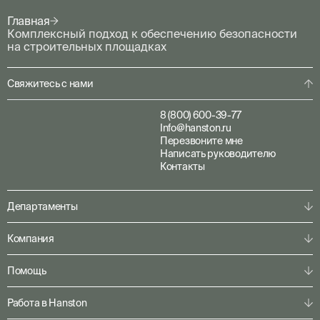
Главная
Комплексный подход к обеспечению безопасности
на строительных площадках
Свяжитесь с нами
8 (800) 600-39-77
Info@hanston.ru
Перезвоните мне
Написать руководителю
Контакты
Департаменты
Физическая охрана
Компания
Пультовая охрана
Личная охрана
О компании
Помощь
Консалтинг
Наша команда
Системы безопасности
Клиентам
Решения по секторам
Работа в Hanston
Партнерам
Конфигуратор