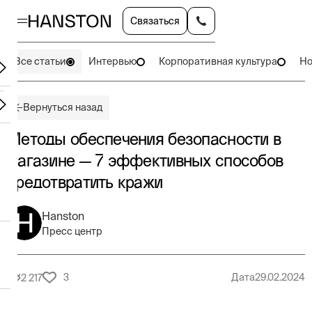
Связаться
Все статьи
Интервью
Корпоративная культура
Но
Вернуться назад
Методы обеспечения безопасности в
магазине — 7 эффективных способов
предотвратить кражи
Hanston
Пресс центр
3
Дата
29.02.2024
2 217