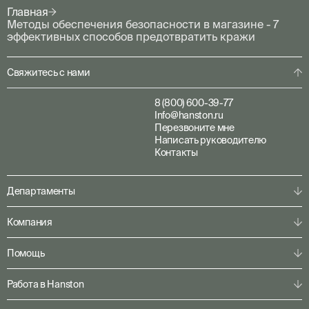
Главная
Методы обеспечения безопасности в магазине - 7
эффективных способов предотвратить кражи
Свяжитесь с нами
8 (800) 600-39-77
Info@hanston.ru
Перезвоните мне
Написать руководителю
Контакты
Департаменты
Физическая охрана
Компания
Пультовая охрана
Личная охрана
О компании
Помощь
Консалтинг
Наша команда
Системы безопасности
Клиентам
Решения по секторам
Работа в Hanston
Партнерам
Конфигуратор
Пресс-центр
Служба ГБР