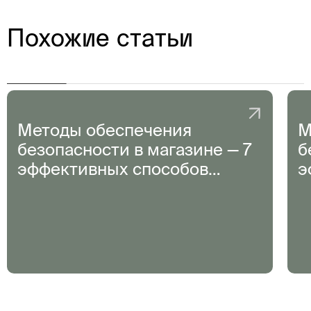
Похожие статьи
Методы обеспечения
М
безопасности в магазине — 7
б
эффективных способов
э
предотвратить кражи
п