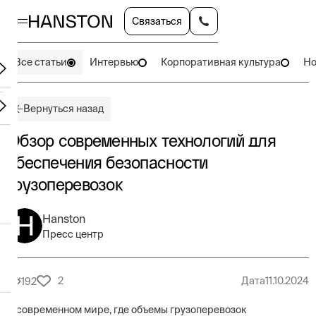
Связаться
Все статьи
Интервью
Корпоративная культура
Но
Вернуться назад
Обзор современных технологий для
обеспечения безопасности
грузоперевозок
Hanston
Пресс центр
2
Дата
11.10.2024
192
В современном мире, где объемы грузоперевозок