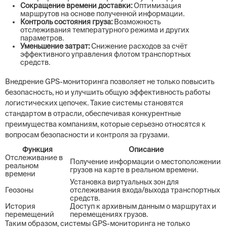
Сокращение времени доставки:
Оптимизация
маршрутов на основе полученной информации.
Контроль состояния груза:
Возможность
отслеживания температурного режима и других
параметров.
Уменьшение затрат:
Снижение расходов за счёт
эффективного управления флотом транспортных
средств.
Внедрение GPS-мониторинга позволяет не только повысить
безопасность, но и улучшить общую эффективность работы
логистических цепочек. Такие системы становятся
стандартом в отрасли, обеспечивая конкурентные
преимущества компаниям, которые серьезно относятся к
вопросам безопасности и контроля за грузами.
Функция
Описание
Отслеживание в
Получение информации о местоположении
реальном
грузов на карте в реальном времени.
времени
Установка виртуальных зон для
Геозоны
отслеживания входа/выхода транспортных
средств.
История
Доступ к архивным данным о маршрутах и
перемещений
перемещениях грузов.
Таким образом, системы GPS-мониторинга не только