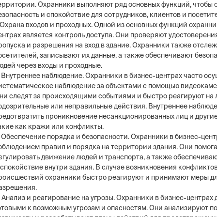
ерритории. Охранники выполняют ряд основных функций, чтобы 
езопасность и спокойствие для сотрудников, клиентов и посетит
. Охрана входов и проходных. Одной из основных функций охранни
ентрах является контроль доступа. Они проверяют удостоверени
ропуска и разрешения на вход в здание. Охранники также отсле
осетителей, записывают их данные, а также обеспечивают безоп
юдей через входы и проходные.
. Внутреннее наблюдение. Охранники в бизнес-центрах часто ос
истематическое наблюдение за объектами с помощью видеокаме
ни следят за происходящими событиями и быстро реагируют на
одозрительные или неправильные действия. Внутреннее наблюде
редотвратить проникновение несанкционированных лиц и другие
акие как кражи или конфликты.
. Обеспечение порядка и безопасности. Охранники в бизнес-цент
облюдением правил и порядка на территории здания. Они помог
егулировать движение людей и транспорта, а также обеспечиваю
 спокойствие внутри здания. В случае возникновения конфликто
роисшествий охранники быстро реагируют и принимают меры дл
азрешения.
. Анализ и реагирование на угрозы. Охранники в бизнес-центрах
отовыми к возможным угрозам и опасностям. Они анализируют п