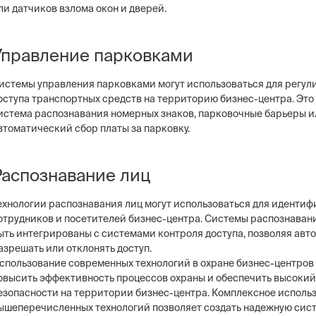
ли датчиков взлома окон и дверей.
Управление парковками
истемы управления парковками могут использоваться для регул
оступа транспортных средств на территорию бизнес-центра. Это
истема распознавания номерных знаков, парковочные барьеры и
втоматический сбор платы за парковку.
Распознавание лиц
ехнологии распознавания лиц могут использоваться для иденти
отрудников и посетителей бизнес-центра. Системы распознавани
ыть интегрированы с системами контроля доступа, позволяя авт
азрешать или отклонять доступ.
спользование современных технологий в охране бизнес-центров
овысить эффективность процессов охраны и обеспечить высокий
езопасности на территории бизнес-центра. Комплексное исполь
ышеперечисленных технологий позволяет создать надежную сис