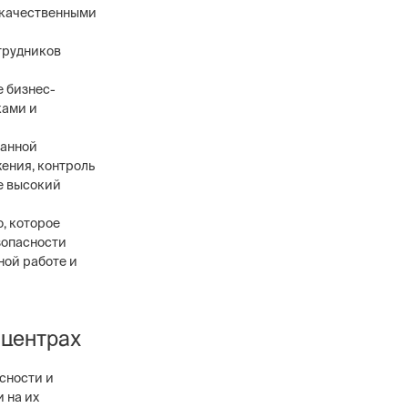
т качественными
трудников
 бизнес-
ками и
ранной
ения, контроль
ее высокий
, которое
зопасности
ной работе и
-центрах
сности и
 на их