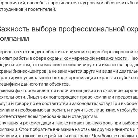
ероприятий, способных противостоять угрозам и обеспечить без
отрудников и посетителей.
Важность выбора профессиональной ох
компании
ервое, на что следует обратить внимание при выборе охранной к
е опыт работы в сфере
охраны коммерческой недвижимости
. Не
бедиться в том, что компания специализируется именно на пред
храны бизнес-центров, а не занимается другими видами деятельн
арантирует уникальный подход к организации охраны и глубокое
пецифики данного типа объектов.
ажным фактором является наличие лицензии на оказание охран
еятельности. Лицензия подтверждает право компании предостав
слуги и говорит о ее соответствии законодательству. При выборе
омпании необходимо запросить и изучить ее лицензию, чтобы убед
оответствует всем требованиям и стандартам.
епутация и рекомендации также играют важную роль при выборе
омпании. Стоит обратить внимание на отзывы других клиентов и
омпании, а также на ее рейтинги и награды. Чем больше положит