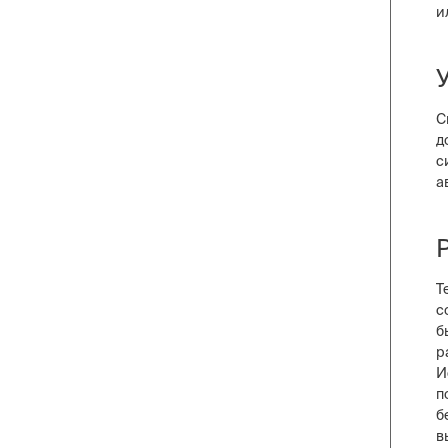
и
С
д
с
а
Т
с
б
р
И
п
б
в