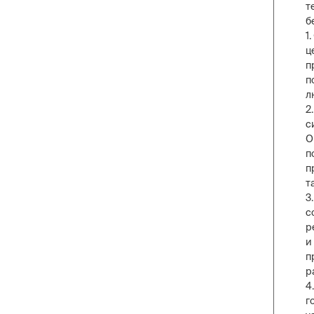
т
б
1
ц
п
п
л
2
с
О
п
п
т
3
с
р
и
п
р
4
г