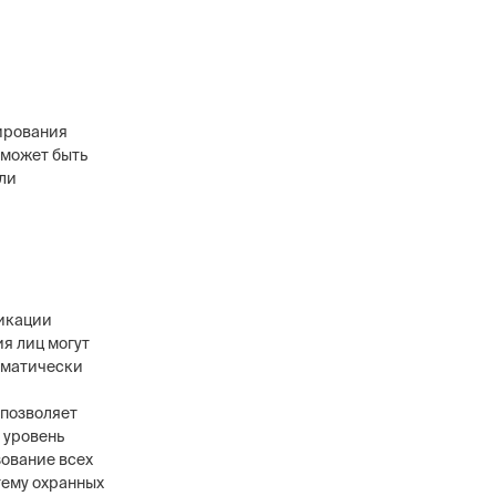
ирования
 может быть
ли
фикации
я лиц могут
оматически
 позволяет
 уровень
зование всех
тему охранных