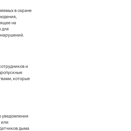
няемых в охране
людения,
дящее на
 для
онарушений.
сотрудников и
 пропускные
твами, которые
о уведомления
 или
 датчиков дыма