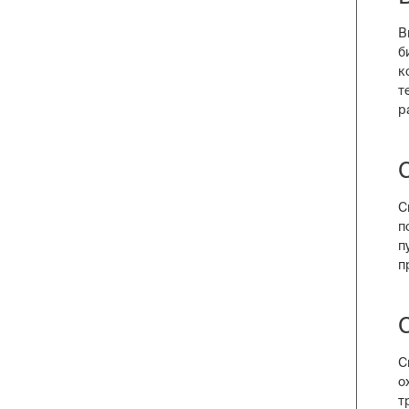
В
б
к
т
р
С
п
п
п
С
о
т