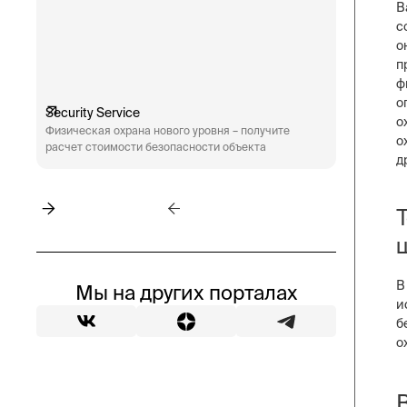
В
с
о
п
ф
о
Security Service
Engineeri
о
Физическая охрана нового уровня – получите
Техническ
о
расчет стоимости безопасности объекта
аудит сис
д
пожарная 
В
Мы на других порталах
и
б
о