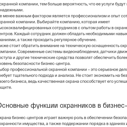
 охранной компании, тем больше вероятность, что ее услуги буду
 надежными.
е менее важным фактором является профессионализм и опыт со
хранной компании. Выбирайте компанию, которая имеет
ысококвалифицированных сотрудников с опытом работы в охране
ентров. Каждый сотрудник должен обладать необходимыми навы
наниями, а также проходить регулярное обучение.
акже стоит обратить внимание на техническую оснащенность ох
омпании. Современные системы видеонаблюдения, датчики движ
оступа и другие технические средства позволят обеспечить бол
ровень безопасности бизнес-центра.
ыбор профессиональной охранной компании – это серьезное дело
ребует тщательного подхода и анализа. Не стоит экономить на бе
воего бизнеса, ведь качественная охрана способствует его успеш
ащите.
Основные функции охранников в бизнес
храна бизнес-центров играет важную роль в обеспечении безопа
охранности имущества, а также поддержании порядка в зданиях и