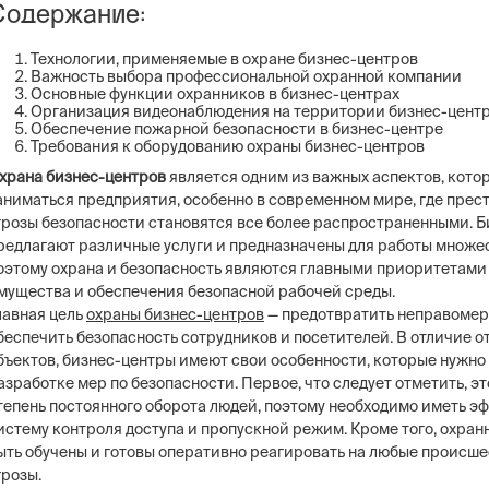
Содержание:
Технологии, применяемые в охране бизнес-центров
Важность выбора профессиональной охранной компании
Основные функции охранников в бизнес-центрах
Организация видеонаблюдения на территории бизнес-цент
Обеспечение пожарной безопасности в бизнес-центре
Требования к оборудованию охраны бизнес-центров
храна бизнес-центров
является одним из важных аспектов, кот
аниматься предприятия, особенно в современном мире, где прест
грозы безопасности становятся все более распространенными. 
редлагают различные услуги и предназначены для работы множе
оэтому охрана и безопасность являются главными приоритетами
мущества и обеспечения безопасной рабочей среды.
лавная цель
охраны бизнес-центров
— предотвратить неправомер
беспечить безопасность сотрудников и посетителей. В отличие о
бъектов, бизнес-центры имеют свои особенности, которые нужно
азработке мер по безопасности. Первое, что следует отметить, э
тепень постоянного оборота людей, поэтому необходимо иметь 
истему контроля доступа и пропускной режим. Кроме того, охра
ыть обучены и готовы оперативно реагировать на любые происш
грозы.