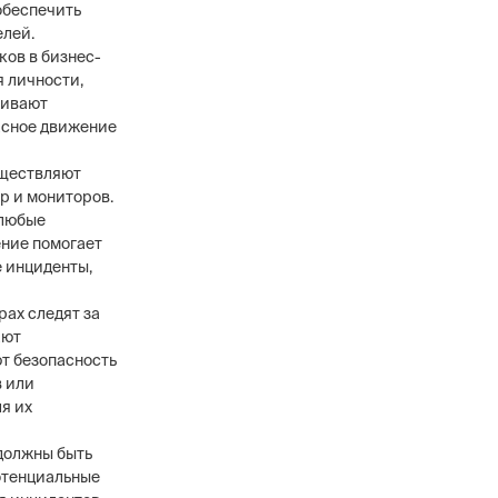
обеспечить
елей.
ков в бизнес-
я личности,
живают
асное движение
уществляют
р и мониторов.
 любые
ние помогает
 инциденты,
рах следят за
ают
т безопасность
в или
я их
 должны быть
отенциальные