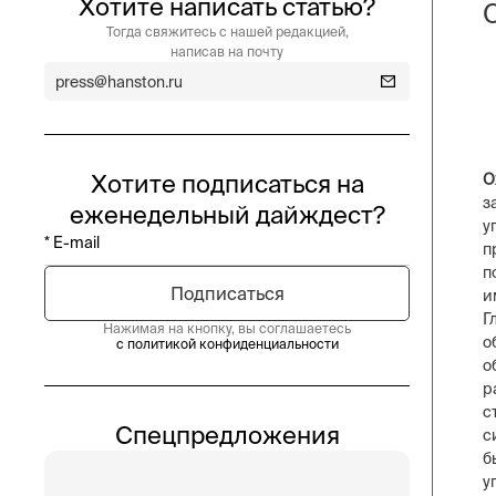
Хотите написать статью?
Тогда свяжитесь с нашей редакцией,
написав на почту
press@hanston.ru
Хотите подписаться на
О
з
еженедельный дайждест?
у
п
п
и
Г
Нажимая на кнопку, вы соглашаетесь
о
с политикой конфиденциальности
о
р
с
Спецпредложения
с
б
у