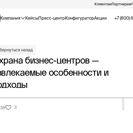
Клиентам
Партнерам
Компания
Кейсы
Пресс-центр
Конфигуратор
Акции
+7 (800) 
Вернуться назад
храна бизнес-центров —
звлекаемые особенности и
одходы
3
238