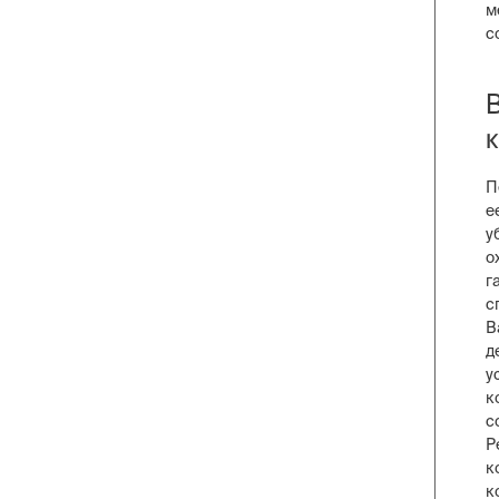
м
с
П
е
у
о
г
с
В
д
у
к
с
Р
к
к