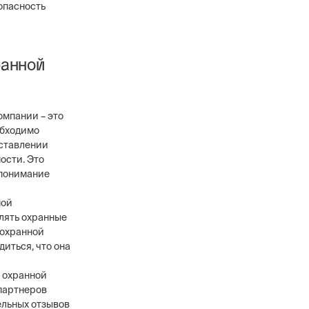
опасность
ранной
омпании – это
обходимо
оставлении
ости. Это
 понимание
ной
лять охранные
 охранной
иться, что она
 охранной
 партнеров
ельных отзывов