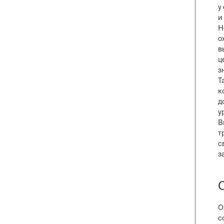
у
и
Н
о
в
ц
з
Т
к
д
у
В
т
с
з
О
с