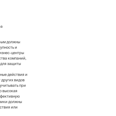
ра
орым должны
упность и
Бизнес-центры
ства компаний,
 для защиты
ные действия и
т других видов
 учитывать при
то высокая
эффективную
нники должны
ествия или