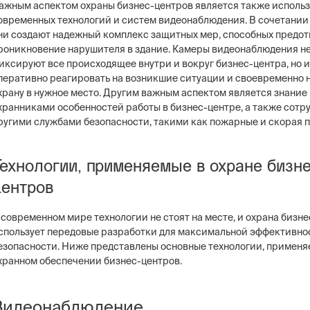
ажным аспектом охраны бизнес-центров является также исполь
овременных технологий и систем видеонаблюдения. В сочетании
ни создают надежный комплекс защитных мер, способных предот
роникновение нарушителя в здание. Камеры видеонаблюдения не
иксируют все происходящее внутри и вокруг бизнес-центра, но 
перативно реагировать на возникшие ситуации и своевременно 
ng
Постовая охрана объекто
храну в нужное место. Другим важным аспектом является знание
ие системы безопасности бизнеса –
Физическая охрана объектов н
хранниками особенностей работы в бизнес-центре, а также сотр
тем, видеонаблюдение, СКУД,
типов постов, 3 категории охр
ругими службами безопасности, такими как пожарные и скорая 
сигнализация
конфигуратор расчета стоимо
услуг
Технологии, применяемые в охране бизне
центров
 современном мире технологии не стоят на месте, и охрана бизн
спользует передовые разработки для максимальной эффективно
езопасности. Ниже представлены основные технологии, применя
хранном обеспечении бизнес-центров.
Видеонаблюдение