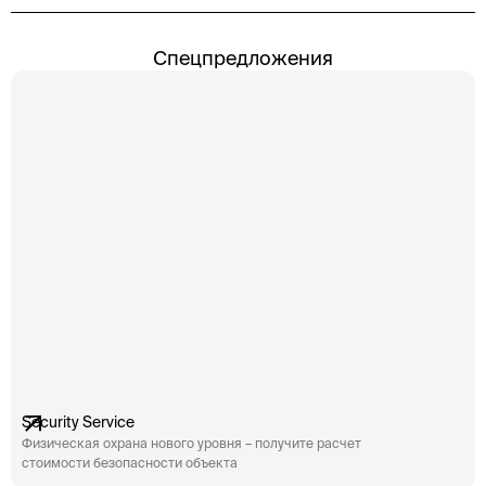
личностей часто приводит к угрозам их
ли
безопасности, включая преследование со стороны
бе
фанатов, папарацци и даже потенциальных
фа
Спецпредложения
преступников. В таких условиях охрана
пр
становится не просто желательным, но и […]
ст
Security Service
Физическая охрана нового уровня – получите расчет
стоимости безопасности объекта