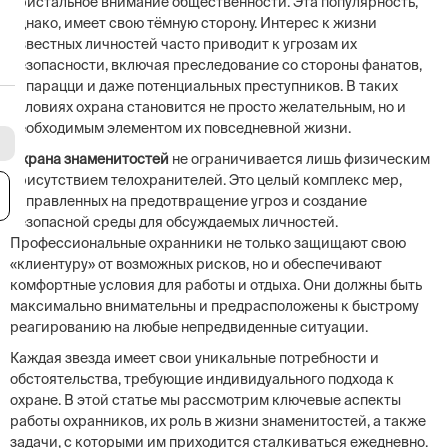
пристальное внимание общественности. Эта популярность,
однако, имеет свою тёмную сторону. Интерес к жизни
известных личностей часто приводит к угрозам их
безопасности, включая преследование со стороны фанатов,
папарацци и даже потенциальных преступников. В таких
условиях охрана становится не просто желательным, но и
необходимым элементом их повседневной жизни.
Охрана знаменитостей
не ограничивается лишь физическим
присутствием телохранителей. Это целый комплекс мер,
я
направленных на предотвращение угроз и создание
безопасной среды для обсуждаемых личностей.
Профессиональные охранники не только защищают свою
«клиентуру» от возможных рисков, но и обеспечивают
комфортные условия для работы и отдыха. Они должны быть
максимально внимательны и предрасположены к быстрому
реагированию на любые непредвиденные ситуации.
Каждая звезда имеет свои уникальные потребности и
обстоятельства, требующие индивидуального подхода к
охране. В этой статье мы рассмотрим ключевые аспекты
работы охранников, их роль в жизни знаменитостей, а также
задачи, с которыми им приходится сталкиваться ежедневно.