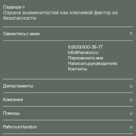
Главная
Охрана знаменитостей как ключевой фактор их
безопасности
Свяжитесь с нами
8 (800) 600-39-77
Info@hanston.ru
Перезвоните мне
Написать руководителю
Контакты
Департаменты
Физическая охрана
Компания
Пультовая охрана
Личная охрана
О компании
Помощь
Консалтинг
Наша команда
Системы безопасности
Клиентам
Решения по секторам
Работа в Hanston
Партнерам
Конфигуратор
Пресс-центр