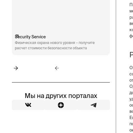
П
м
р
в
к
ф
Security Service
Engineeri
Физическая охрана нового уровня – получите
Техническ
расчет стоимости безопасности объекта
аудит сис
пожарная 
О
с
о
О
д
Мы на других порталах
у
о
в
Е
п
о