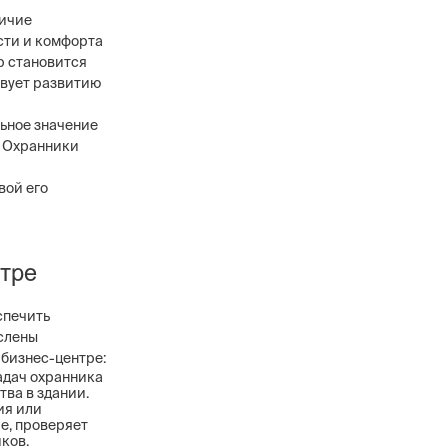
личие
сти и комфорта
р становится
твует развитию
льное значение
. Охранники
вой его
нтре
спечить
ислены
 бизнес-центре:
адач охранника
тва в здании.
ия или
е, проверяет
ков.