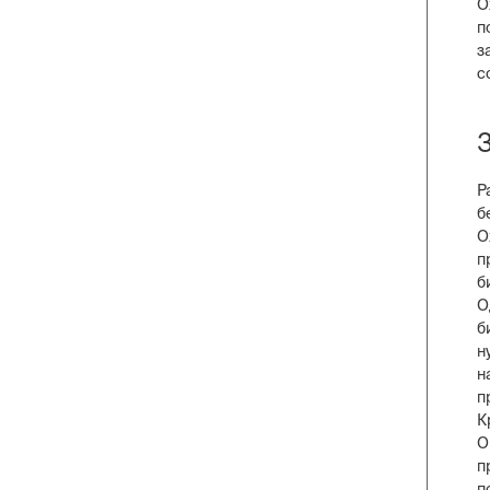
О
п
з
с
Р
б
О
п
б
О
б
н
н
п
К
О
п
п