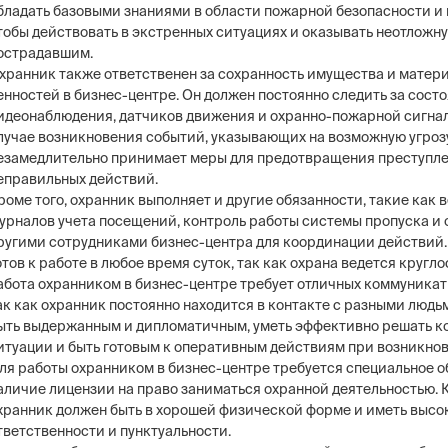
бладать базовыми знаниями в области пожарной безопасности и
тобы действовать в экстренных ситуациях и оказывать неотложн
острадавшим.
хранник также ответственен за сохранность имущества и матер
енностей в бизнес-центре. Он должен постоянно следить за сос
идеонаблюдения, датчиков движения и охранно-пожарной сигнал
лучае возникновения событий, указывающих на возможную угрозу
езамедлительно принимает меры для предотвращения преступл
еправильных действий.
роме того, охранник выполняет и другие обязанности, такие как 
урналов учета посещений, контроль работы системы пропуска и
ругими сотрудниками бизнес-центра для координации действий.
отов к работе в любое время суток, так как охрана ведется кругло
абота охранником в бизнес-центре требует отличных коммуникат
ак как охранник постоянно находится в контакте с разными людь
ыть выдержанным и дипломатичным, уметь эффективно решать 
итуации и быть готовым к оперативным действиям при возникно
ля работы охранником в бизнес-центре требуется специальное о
аличие лицензии на право заниматься охранной деятельностью. К
хранник должен быть в хорошей физической форме и иметь высо
тветственности и пунктуальности.