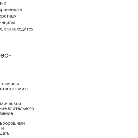
и и
хранника в
нкретных
ринципы
, кто находится
нес-
 этично и
ответствии с
изической
ние длительного
умение
ть хорошими
 и
шать