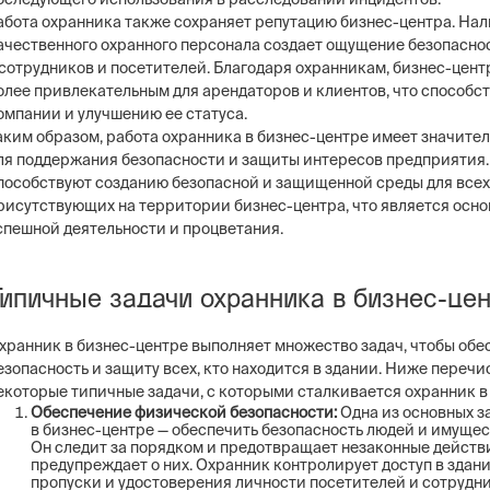
абота охранника также сохраняет репутацию бизнес-центра. На
ачественного охранного персонала создает ощущение безопасно
 сотрудников и посетителей. Благодаря охранникам, бизнес-цент
олее привлекательным для арендаторов и клиентов, что способс
омпании и улучшению ее статуса.
аким образом, работа охранника в бизнес-центре имеет значите
ля поддержания безопасности и защиты интересов предприятия
пособствуют созданию безопасной и защищенной среды для всех
рисутствующих на территории бизнес-центра, что является осно
спешной деятельности и процветания.
Типичные задачи охранника в бизнес-це
хранник в бизнес-центре выполняет множество задач, чтобы обе
езопасность и защиту всех, кто находится в здании. Ниже переч
екоторые типичные задачи, с которыми сталкивается охранник в
Обеспечение физической безопасности:
Одна из основных з
в бизнес-центре — обеспечить безопасность людей и имущес
Он следит за порядком и предотвращает незаконные действ
предупреждает о них. Охранник контролирует доступ в здани
пропуски и удостоверения личности посетителей и сотрудни