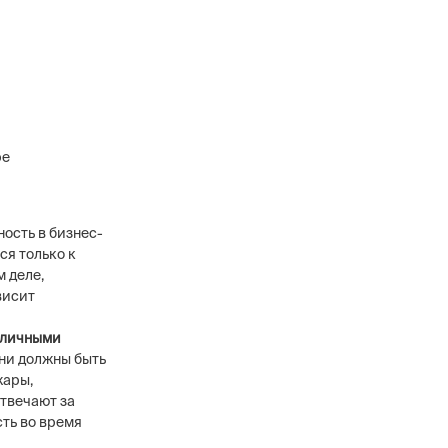
ре
ость в бизнес-
ся только к
 деле,
висит
азличными
ни должны быть
жары,
твечают за
ть во время