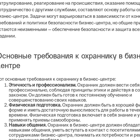
атрулирование, реагирование на происшествия, оказание помощ
отрудничество с другими службами, составляют основу работы о
изнес-центре. Задачи могут варьироваться в зависимости от ко
ребований и политики безопасности бизнес-центра, но общие п
стаются неизменными — обеспечение безопасности и защита всех
 здании.
Основные требования к охраннику в биз
центре
от основные требования к охраннику в бизнес-центре:
Этичность и профессионализм.
Охранник должен вести себя
профессионально, соблюдая принципы этики и действуя в со
законом. Он должен быть готов к постоянному обучению и
совершенствованию своих навыков.
Физическая подготовка.
Охранник должен быть в хорошей ф
форме и иметь достаточную выносливость для работы в тече
времени. Физическая подготовка включает в себя знание и 
применять приемы самообороны.
Навыки общения.
Охранник в бизнес-центре должен облада
навыками общения, уметь вступать в контакт с посетителями
сотрудниками бизнес-центра, понимать их потребности и ре