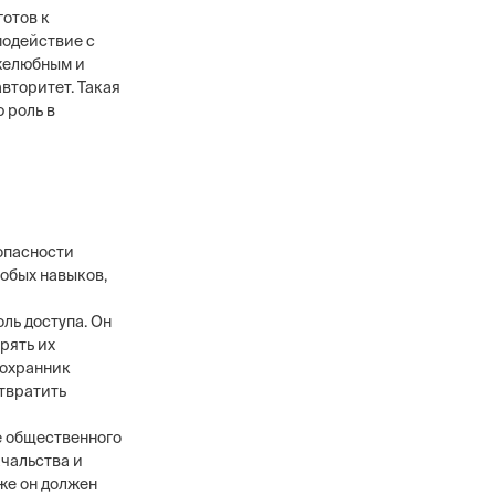
отов к
модействие с
ужелюбным и
вторитет. Такая
 роль в
в
ового уровня, 12
анников,
сти охранных
опасности
собых навыков,
ль доступа. Он
рять их
 охранник
твратить
е общественного
ачальства и
же он должен