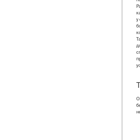
Р
к
у
б
к
Т
д
с
п
у
О
б
н