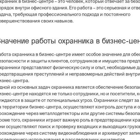
хранник в бизнес-центре – это человек, который отвечает за без
орядок внутри офисного здания. Его работа – это серьезная и от
адача, требующая профессионального подхода и постоянного
овершенствования своих навыков.
Значение работы охранника в бизнес-це
абота охранника в бизнес-центре имеет особое значение для об
езопасности и защиты клиентов, сотрудников и имущества пред
хранники представляют физическую силу и опыт, необходимые д
редотвращения преступлений и неправомерных действий внутри
изнес-центра.
дной из основных задач охранника является обеспечение безопа
изнес-центре находятся не только сотрудники, но и посетители, 
уждаются в защите от потенциальных угроз. Охранники следят з
а территории бизнес-центра, осуществляют контроль доступа и
рохождение через металлодетекторы или другие системы безопа
роме того, охранники играют важную роль в предотвращении кр
ни осуществляют поиск и проверку входящих и выходящих грузо
рохождение через систему видеонаблюдения и архивируют запи
оследующего использования в расследовании инцидентов.