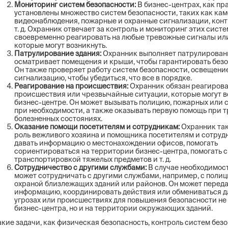
Мониторинг систем безопасности:
В бизнес-центрах, как пр
установлены множество систем безопасности, таких как ка
видеонаблюдения, пожарные и охранные сигнализации, конт
т. д. Охранник отвечает за контроль и мониторинг этих систе
своевременно реагировать на любые тревожные сигналы ил
которые могут возникнуть.
Патрулирование здания:
Охранник выполняет патрулировани
осматривает помещения и крыши, чтобы гарантировать безо
Он также проверяет работу систем безопасности, освещени
сигнализацию, чтобы убедиться, что все в порядке.
Реагирование на происшествия:
Охранник обязан реагирова
происшествия или чрезвычайные ситуации, которые могут в
бизнес-центре. Он может вызывать полицию, пожарных или
при необходимости, а также оказывать первую помощь при 
болезненных состояниях.
Оказание помощи посетителям и сотрудникам:
Охранник та
роль вежливого хозяина и помощника посетителям и сотруд
давать информацию о местонахождении офисов, помогать
сориентироваться на территории бизнес-центра, помогать с
транспортировкой тяжелых предметов и т. д.
Сотрудничество с другими службами:
В случае необходимост
может сотрудничать с другими службами, например, с поли
охраной близлежащих зданий или районов. Он может перед
информацию, координировать действия или обмениваться д
угрозах или происшествиях для повышения безопасности не 
бизнес-центра, но и на территории окружающих зданий.
акие задачи, как физическая безопасность, контроль систем без