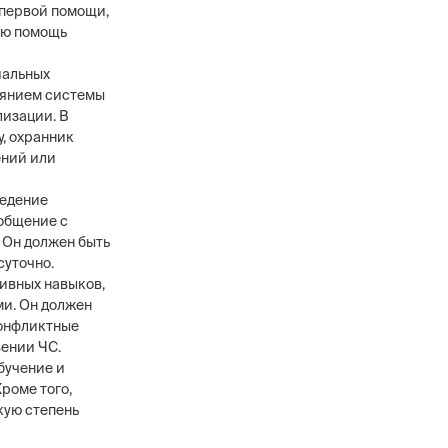
 первой помощи,
ую помощь
иальных
тоянием системы
изации. В
, охранник
ений или
ведение
 общение с
 Он должен быть
суточно.
ивных навыков,
ми. Он должен
конфликтные
вении ЧС.
бучение и
роме того,
кую степень