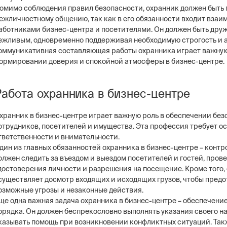
омимо соблюдения правил безопасности, охранник должен быть г
ежличностному общению, так как в его обязанности входит взаи
аботниками бизнес-центра и посетителями. Он должен быть др
ежливым, одновременно поддерживая необходимую строгость и а
оммуникативная составляющая работы охранника играет важную
ормировании доверия и спокойной атмосферы в бизнес-центре.
ng
Постовая охрана объекто
ие системы безопасности бизнеса –
Физическая охрана объектов н
тем, видеонаблюдение, СКУД,
типов постов, 3 категории охр
сигнализация
конфигуратор расчета стоимо
Работа охранника в бизнес-центре
услуг
хранник в бизнес-центре играет важную роль в обеспечении без
отрудников, посетителей и имущества. Эта профессия требует о
тветственности и внимательности.
дин из главных обязанностей охранника в бизнес-центре – контро
олжен следить за въездом и выездом посетителей и гостей, прове
достоверения личности и разрешения на посещение. Кроме того,
существляет досмотр входящих и исходящих грузов, чтобы предо
озможные угрозы и незаконные действия.
ще одна важная задача охранника в бизнес-центре – обеспечени
орядка. Он должен беспрекословно выполнять указания своего н
казывать помощь при возникновении конфликтных ситуаций. Так