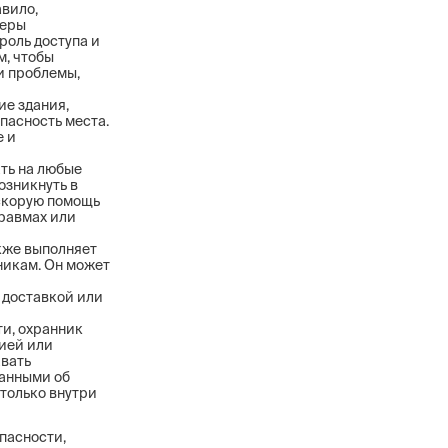
авило,
меры
роль доступа и
м, чтобы
и проблемы,
е здания,
пасность места.
е и
ть на любые
озникнуть в
 скорую помощь
травмах или
кже выполняет
никам. Он может
 доставкой или
и, охранник
цией или
авать
анными об
только внутри
опасности,