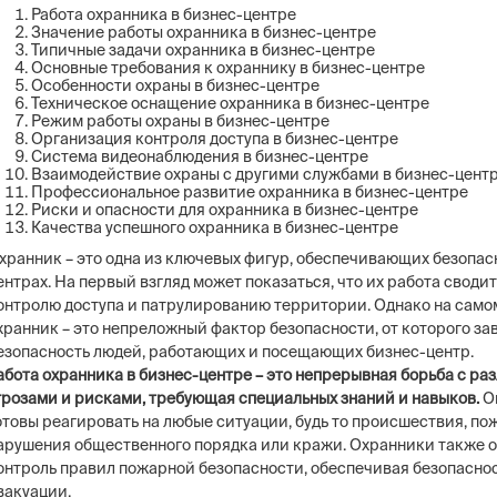
Работа охранника в бизнес-центре
Значение работы охранника в бизнес-центре
Типичные задачи охранника в бизнес-центре
Основные требования к охраннику в бизнес-центре
Особенности охраны в бизнес-центре
Техническое оснащение охранника в бизнес-центре
Режим работы охраны в бизнес-центре
Организация контроля доступа в бизнес-центре
Система видеонаблюдения в бизнес-центре
Взаимодействие охраны с другими службами в бизнес-цент
Профессиональное развитие охранника в бизнес-центре
Риски и опасности для охранника в бизнес-центре
Качества успешного охранника в бизнес-центре
хранник – это одна из ключевых фигур, обеспечивающих безопасн
ентрах. На первый взгляд может показаться, что их работа сводит
онтролю доступа и патрулированию территории. Однако на самом
хранник – это непреложный фактор безопасности, от которого за
езопасность людей, работающих и посещающих бизнес-центр.
абота охранника в бизнес-центре – это непрерывная борьба с р
грозами и рисками, требующая специальных знаний и навыков.
О
отовы реагировать на любые ситуации, будь то происшествия, по
арушения общественного порядка или кражи. Охранники также о
онтроль правил пожарной безопасности, обеспечивая безопаснос
вакуации.