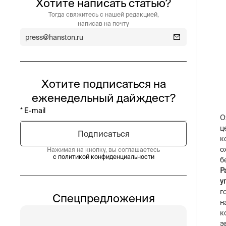
Хотите написать статью?
Тогда свяжитесь с нашей редакцией,
написав на почту
press@hanston.ru
Хотите подписаться на
еженедельный дайждест?
О
ц
к
о
Нажимая на кнопку, вы соглашаетесь
с политикой конфиденциальности
б
Р
у
г
Спецпредложения
н
к
э