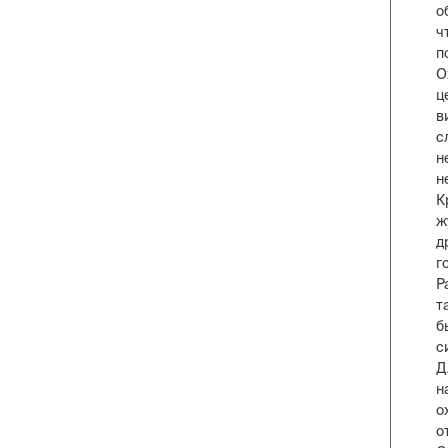
о
ч
п
О
ц
в
с
н
н
К
ж
д
г
Р
т
б
с
Д
н
о
о