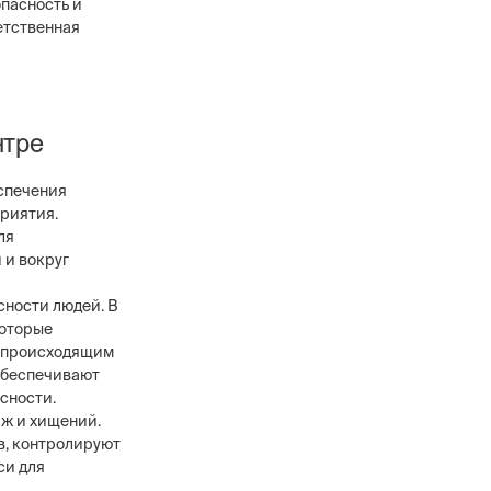
опасность и
ветственная
нтре
еспечения
приятия.
ля
 и вокруг
сности людей. В
которые
а происходящим
 обеспечивают
сности.
аж и хищений.
в, контролируют
си для