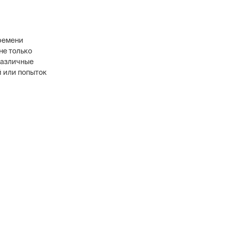
ремени
не только
различные
в
й или попыток
ового уровня, 12
анников,
сти охранных