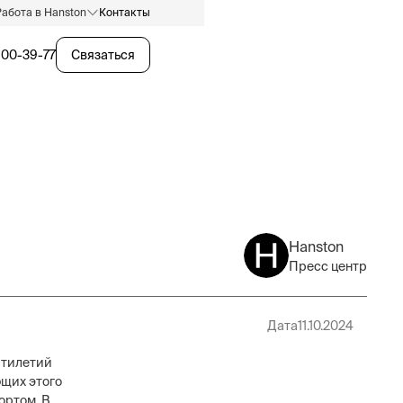
Работа в Hanston
Контакты
600-39-77
Связаться
Hanston
Пресс центр
Дата
11.10.2024
ятилетий
ющих этого
ортом. В