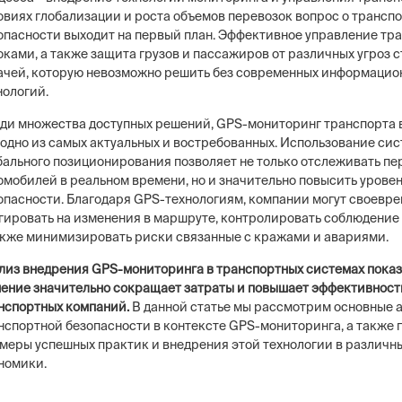
овиях глобализации и роста объемов перевозок вопрос о трансп
опасности выходит на первый план. Эффективное управление т
оками, а также защита грузов и пассажиров от различных угроз 
ачей, которую невозможно решить без современных информацио
нологий.
ди множества доступных решений, GPS-мониторинг транспорта 
 одно из самых актуальных и востребованных. Использование си
бального позиционирования позволяет не только отслеживать п
омобилей в реальном времени, но и значительно повысить урове
опасности. Благодаря GPS-технологиям, компании могут своевр
гировать на изменения в маршруте, контролировать соблюдение
акже минимизировать риски связанные с кражами и авариями.
лиз внедрения GPS-мониторинга в транспортных системах показы
ение значительно сокращает затраты и повышает эффективност
нспортных компаний.
В данной статье мы рассмотрим основные 
нспортной безопасности в контексте GPS-мониторинга, а также
меры успешных практик и внедрения этой технологии в различн
номики.