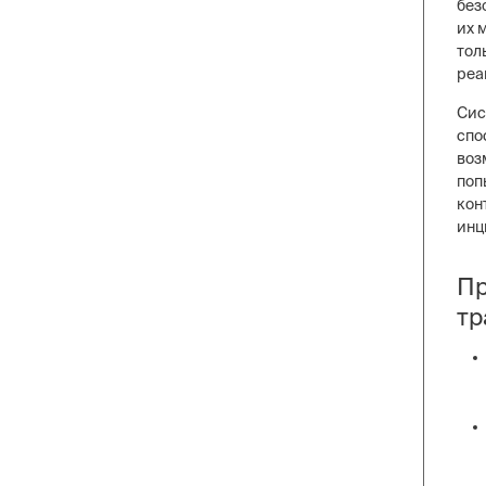
без
их 
тол
реа
Сис
спо
воз
поп
кон
инц
Пр
тр