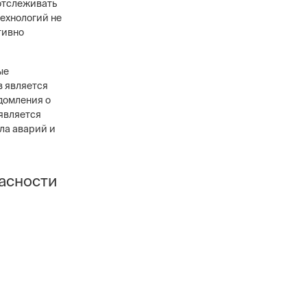
 отслеживать
ехнологий не
тивно
ые
в является
домления о
является
ла аварий и
асности