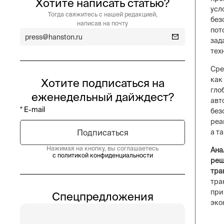
Хотите написать статью?
усл
Тогда свяжитесь с нашей редакцией,
без
написав на почту
пот
press@hanston.ru
зад
тех
Сре
как
Хотите подписаться на
гло
еженедельный дайждест?
авт
без
реа
а т
Нажимая на кнопку, вы соглашаетесь
Ана
с политикой конфиденциальности
реш
тра
тра
при
Спецпредложения
эко