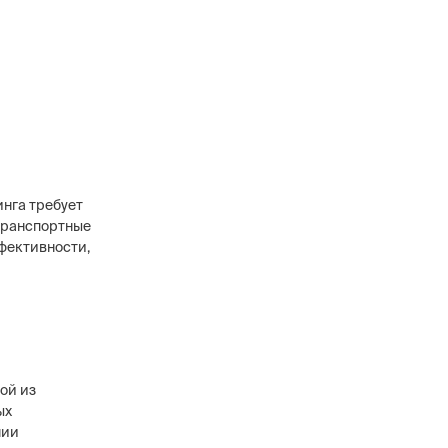
инга требует
 транспортные
фективности,
ой из
ых
нии