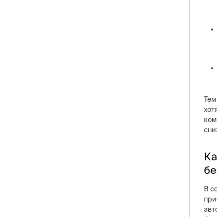
Тем
хот
ком
сни
Ка
бе
В с
при
авт