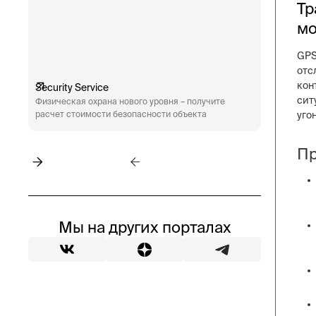
Тр
мо
GPS
отс
кон
Security Service
Engineeri
сит
Физическая охрана нового уровня – получите
Техническ
расчет стоимости безопасности объекта
аудит сис
уго
пожарная 
Пр
Мы на других порталах