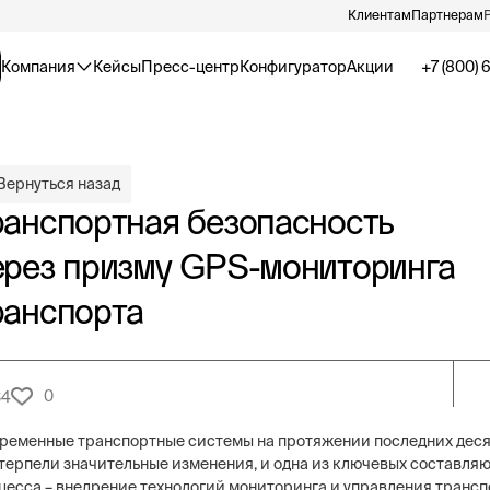
Клиентам
Партнерам
Компания
Кейсы
Пресс-центр
Конфигуратор
Акции
+7 (800) 
Вернуться назад
ранспортная безопасность
ерез призму GPS-мониторинга
ранспорта
0
34
ременные транспортные системы на протяжении последних дес
терпели значительные изменения, и одна из ключевых составля
цесса – внедрение технологий мониторинга и управления трансп