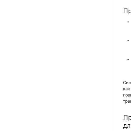
Пр
Сис
как
пов
тра
Пр
дл