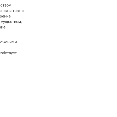
еством
ения затрат и
дрение
имуществом,
ние
ложение и
собствует