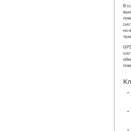
В с
выз
пов
сис
но 
тра
GPS
сос
обе
пов
Кл