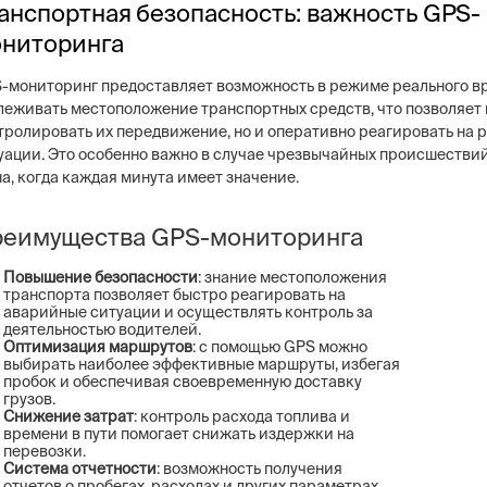
анспортная безопасность: важность GPS-
ниторинга
-мониторинг предоставляет возможность в режиме реального в
леживать местоположение транспортных средств, что позволяет 
тролировать их передвижение, но и оперативно реагировать на 
ng
Постовая охрана объекто
уации. Это особенно важно в случае чрезвычайных происшестви
ие системы безопасности бизнеса –
Физическая охрана объектов н
тем, видеонаблюдение, СКУД,
на, когда каждая минута имеет значение.
типов постов, 3 категории охр
сигнализация
конфигуратор расчета стоимо
услуг
еимущества GPS-мониторинга
Повышение безопасности
: знание местоположения
транспорта позволяет быстро реагировать на
аварийные ситуации и осуществлять контроль за
деятельностью водителей.
Оптимизация маршрутов
: с помощью GPS можно
выбирать наиболее эффективные маршруты, избегая
пробок и обеспечивая своевременную доставку
грузов.
Снижение затрат
: контроль расхода топлива и
времени в пути помогает снижать издержки на
перевозки.
Система отчетности
: возможность получения
отчетов о пробегах, расходах и других параметрах