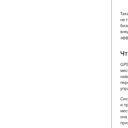
Так
не 
биз
вне
эфф
Чт
GPS
мес
нав
пер
упр
Сис
и п
мес
она
при