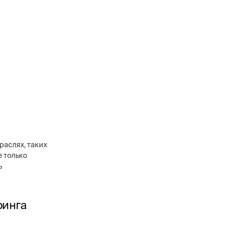
раслях, таких
е только
ь
ринга