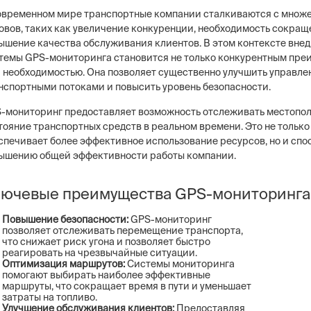
овременном мире транспортные компании сталкиваются с множ
овов, таких как увеличение конкуренции, необходимость сокращ
ышение качества обслуживания клиентов. В этом контексте вне
темы GPS-мониторинга становится не только конкурентным пре
и необходимостью. Она позволяет существенно улучшить управле
нспортными потоками и повысить уровень безопасности.
-мониторинг предоставляет возможность отслеживать местопо
тояние транспортных средств в реальном времени. Это не только
спечивает более эффективное использование ресурсов, но и спо
ышению общей эффективности работы компании.
ючевые преимущества GPS-мониторинга
Повышение безопасности:
GPS-мониторинг
позволяет отслеживать перемещение транспорта,
что снижает риск угона и позволяет быстро
реагировать на чрезвычайные ситуации.
Оптимизация маршрутов:
Системы мониторинга
помогают выбирать наиболее эффективные
маршруты, что сокращает время в пути и уменьшает
затраты на топливо.
Улучшение обслуживания клиентов:
Предоставляя