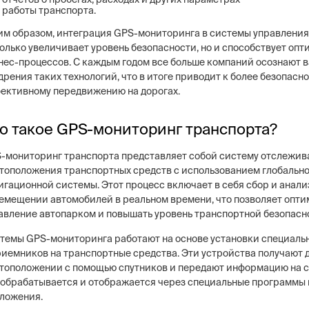
работы транспорта.
им образом, интеграция GPS-мониторинга в системы управлени
только увеличивает уровень безопасности, но и способствует оп
нес-процессов. С каждым годом все больше компаний осознают 
дрения таких технологий, что в итоге приводит к более безопасн
ективному передвижению на дорогах.
о такое GPS-мониторинг транспорта?
-мониторинг транспорта представляет собой систему отслежив
тоположения транспортных средств с использованием глобальн
игационной системы. Этот процесс включает в себя сбор и анали
емещении автомобилей в реальном времени, что позволяет опт
авление автопарком и повышать уровень транспортной безопасн
темы GPS-мониторинга работают на основе установки специаль
риемников на транспортные средства. Эти устройства получают 
тоположении с помощью спутников и передают информацию на с
 обрабатывается и отображается через специальные программы
ложения.