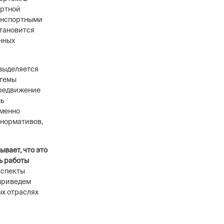
ортной
ранспортными
становится
нных
выделяется
стемы
ередвижение
нь
еменно
 нормативов,
вает, что это
ь работы
аспекты
 приведем
ых отраслях