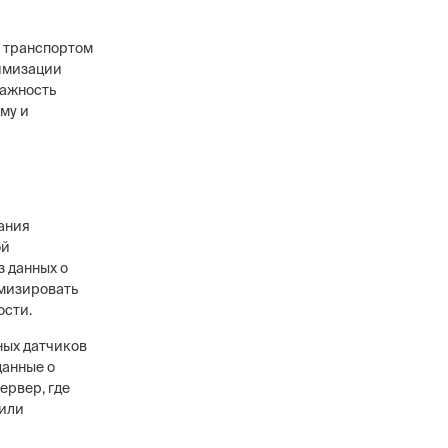
я транспортом
тимизации
важность
ому и
ания
ой
з данных о
имизировать
ости.
ных датчиков
данные о
ервер, где
 или