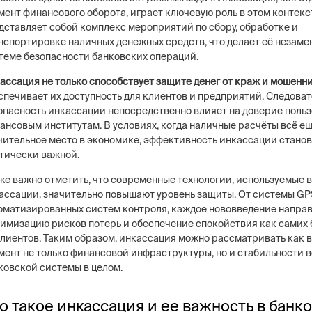
мент финансового оборота, играет ключевую роль в этом контекс
дставляет собой комплекс мероприятий по сбору, обработке и
нспортировке наличных денежных средств, что делает её незаме
теме безопасности банковских операций.
ассация не только способствует защите денег от краж и мошенн
спечивает их доступность для клиентов и предприятий. Следоват
опасность инкассации непосредственно влияет на доверие польз
ансовым институтам. В условиях, когда наличные расчёты всё е
чительное место в экономике, эффективность инкассации стано
тически важной.
же важно отметить, что современные технологии, используемые 
ассации, значительно повышают уровень защиты. От системы GP
оматизированных систем контроля, каждое нововведение направ
имизацию рисков потерь и обеспечение спокойствия как самих б
клиентов. Таким образом, инкассация можно рассматривать как
мент не только финансовой инфраструктуры, но и стабильности 
ковской системы в целом.
о такое инкассация и ее важность в банк