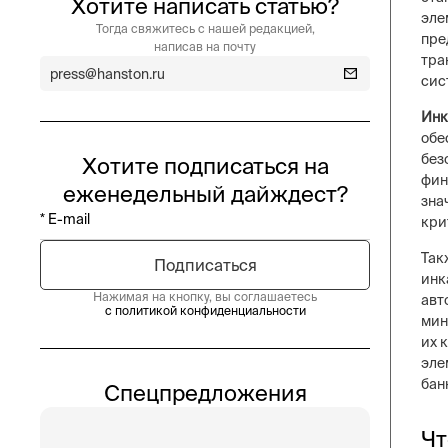
Хотите написать статью?
эле
Тогда свяжитесь с нашей редакцией,
пре
написав на почту
тра
press@hanston.ru
сис
Инк
обе
без
Хотите подписаться на
фин
еженедельный дайждест?
зна
кри
Так
инк
Нажимая на кнопку, вы соглашаетесь
авт
с политикой конфиденциальности
мин
их 
эле
бан
Спецпредложения
Чт