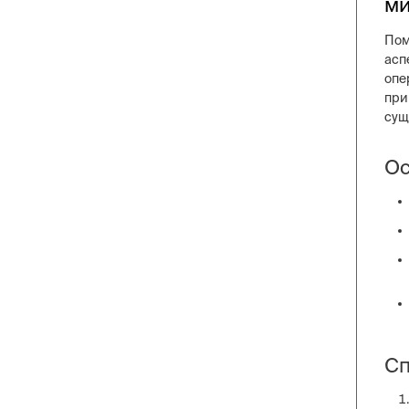
м
Пом
асп
опе
при
сущ
Ос
Сп