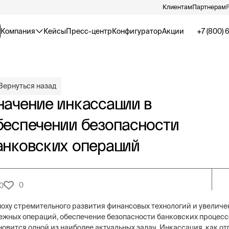
Клиентам
Партнерам
Компания
Кейсы
Пресс-центр
Конфигуратор
Акции
+7 (800) 
Вернуться назад
начение инкассации в
беспечении безопасности
анковских операций
0
0
поху стремительного развития финансовых технологий и увелич
ежных операций, обеспечение безопасности банковских процесс
новится одной из наиболее актуальных задач. Инкассация, как о