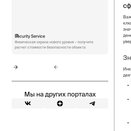
сф
Важ
клю
зна
ден
Security Service
Engineeri
уве
Физическая охрана нового уровня – получите
Техническ
расчет стоимости безопасности объекта
аудит сис
пожарная 
Зн
Инк
дея
Мы на других порталах