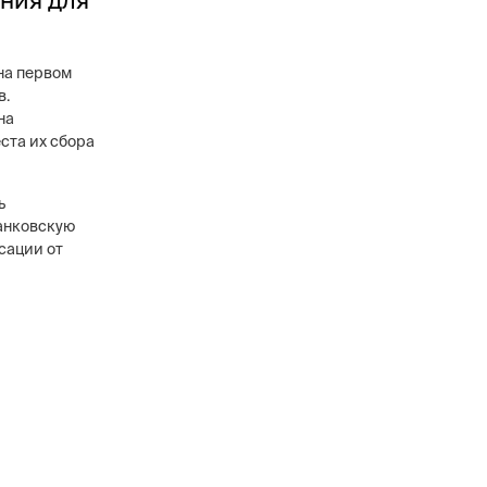
на первом
в.
на
ста их сбора
ь
банковскую
сации от