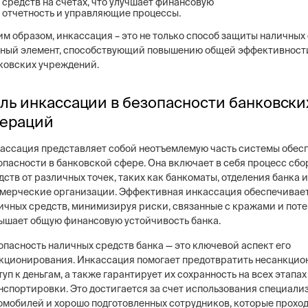
средств на счетах, что улучшает финансовую
отчетность и управляющие процессы.
им образом, инкассация – это не только способ защиты наличных 
ный элемент, способствующий повышению общей эффективност
ковских учреждений.
ль инкассации в безопасности банковски
ераций
ассация представляет собой неотъемлемую часть системы обес
опасности в банковской сфере. Она включает в себя процесс сб
дств от различных точек, таких как банкоматы, отделения банка и
мерческие организации. Эффективная инкассация обеспечивае
ичных средств, минимизируя риски, связанные с кражами и поте
ышает общую финансовую устойчивость банка.
опасность наличных средств банка — это ключевой аспект его
кционирования. Инкассация помогает предотвратить несанкци
туп к деньгам, а также гарантирует их сохранность на всех этапах
нспортировки. Это достигается за счет использования специал
омобилей и хорошо подготовленных сотрудников, которые прохо