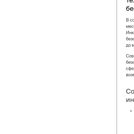
бе
В с
мес
Инк
без
до 
Сов
без
сфе
воз
Со
ин