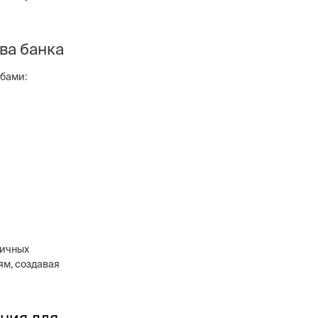
ва банка
бами:
личных
ям, создавая
ния для