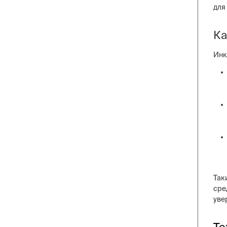
для
Ка
Инк
Так
сре
уве
Те