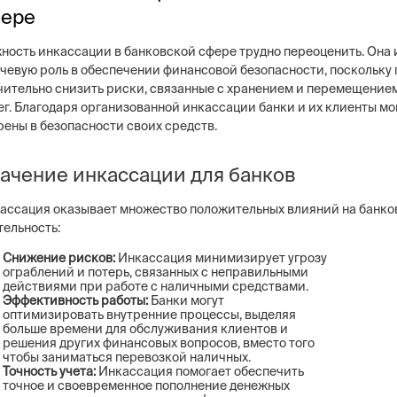
ере
ность инкассации в банковской сфере трудно переоценить. Она 
чевую роль в обеспечении финансовой безопасности, поскольку 
чительно снизить риски, связанные с хранением и перемещение
ег. Благодаря организованной инкассации банки и их клиенты мо
ng
Постовая охрана объекто
рены в безопасности своих средств.
ие системы безопасности бизнеса –
Физическая охрана объектов н
тем, видеонаблюдение, СКУД,
типов постов, 3 категории охр
сигнализация
конфигуратор расчета стоимо
ачение инкассации для банков
услуг
ассация оказывает множество положительных влияний на банк
тельность:
Снижение рисков:
Инкассация минимизирует угрозу
ограблений и потерь, связанных с неправильными
действиями при работе с наличными средствами.
Эффективность работы:
Банки могут
оптимизировать внутренние процессы, выделяя
больше времени для обслуживания клиентов и
решения других финансовых вопросов, вместо того
чтобы заниматься перевозкой наличных.
Точность учета:
Инкассация помогает обеспечить
точное и своевременное пополнение денежных