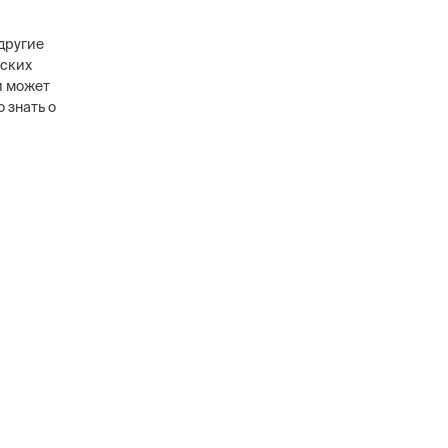
другие
вских
и может
 знать о