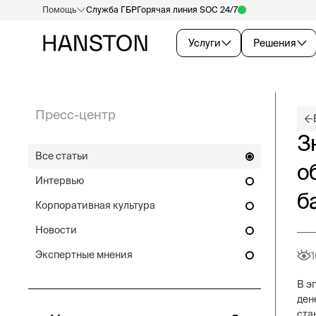
Помощь
Служба ГБР
Горячая линия SOC 24/7
Услуги
Решения
Пресс-центр
З
Все статьи
о
Интервью
б
Корпоративная культура
Новости
Экспертные мнения
1
В э
ден
ста