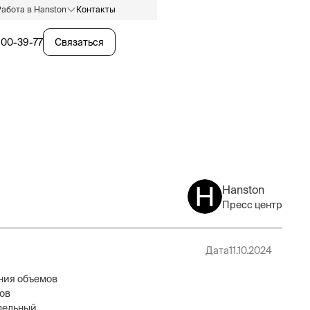
Работа в Hanston
Контакты
600-39-77
Связаться
Hanston
Пресс центр
Дата
11.10.2024
ения объемов
ов
тдельный