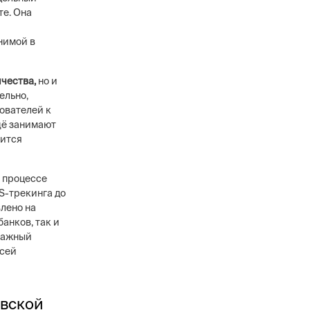
те. Она
нимой в
ичества,
но и
ельно,
ователей к
щё занимают
вится
в процессе
S-трекинга до
лено на
анков, так и
 важный
всей
овской