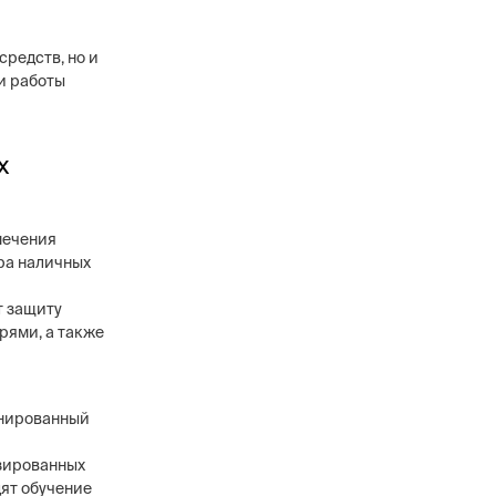
средств, но и
и работы
х
печения
ора наличных
т защиту
рями, а также
онированный
изированных
дят обучение