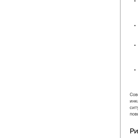
Сов
инк
сит
пов
Ри