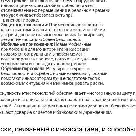
GPS-трекинг:
Использование GPS-оборудования в
инкассационных автомобилях обеспечивает
отслеживание их перемещения в реальном времени,
что увеличивает безопасность при
транспортировке.
Защитные технологии:
Применение специальных
касс с системой защиты, включая взломостойкие
двери и дополнительные механизмы блокировки,
делает инкассацию более безопасной.
Мобильные приложения:
Новые мобильные
приложения для мониторинга инкассации
позволяют сотрудникам в любой момент
контролировать процесс, получать актуальные
уведомления и проводить анализ рисков.
Обучение персонала:
Регулярные курсы по
безопасности и борьбе с криминальными угрозами
помогают инкассаторам лучше подготовиться к
возможным ситуациям и минимизировать риски.
окупность этих технологий обеспечивает многогранную защиту 
ассации и значительно снижает вероятность возникновения чр
уаций. Инновационные решения не только укрепляют безопасност
ышают доверие клиентов к банковским учреждениям.
ски, связанные с инкассацией, и способы