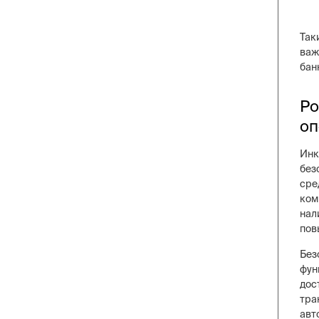
Так
важ
бан
Ро
оп
Инк
без
сре
ком
нал
пов
Без
фун
дос
тра
авт