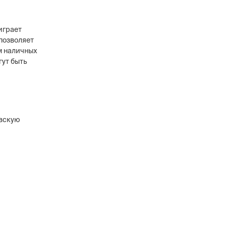
играет
позволяет
м наличных
гут быть
в
ового уровня, 12
анников,
сти охранных
овскую