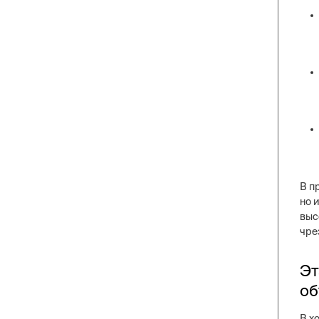
В п
но 
выс
чре
Эт
об
В х