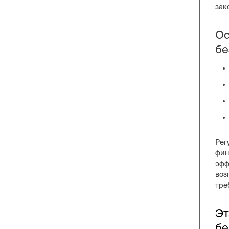
зак
Ос
бе
Рег
фин
эфф
воз
тре
Эт
бе