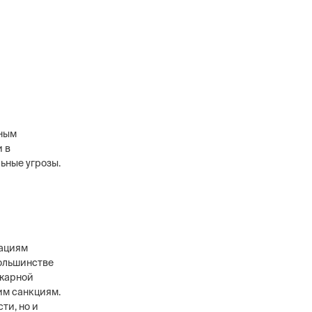
жным
 в
ьные угрозы.
зациям
большинстве
ожарной
им санкциям.
ти, но и