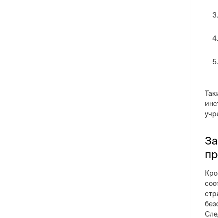
Так
инс
учр
За
пр
Кро
соо
стр
без
Сле