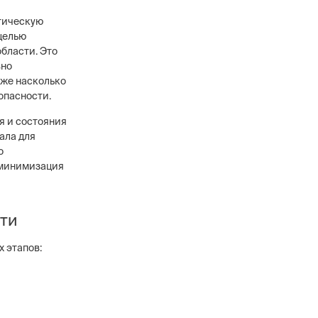
тическую
целью
бласти. Это
вно
кже насколько
в
опасности.
ового уровня, 12
анников,
я и состояния
сти охранных
ала для
о
 минимизация
сти
 этапов: