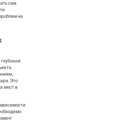
вать сам
сти
проблем на
х
 глубокий
ъекта.
аниям,
ара. Это
х мест в
зависимости
необходимо
момент