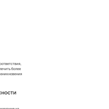
оответствия,
печить более
озникновения
сности
внимание на