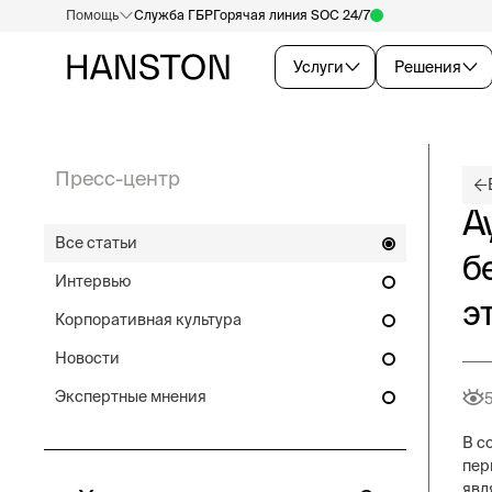
Помощь
Служба ГБР
Горячая линия SOC 24/7
Услуги
Решения
Пресс-центр
А
Все статьи
б
Интервью
э
Корпоративная культура
Новости
Экспертные мнения
В с
пер
явл