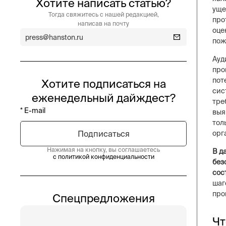
Хотите написать статью?
уще
Тогда свяжитесь с нашей редакцией,
про
написав на почту
оце
press@hanston.ru
пож
Ауд
про
пот
Хотите подписаться на
сис
еженедельный дайждест?
тре
выя
тол
орг
Нажимая на кнопку, вы соглашаетесь
В д
с политикой конфиденциальности
без
сос
шаг
про
Спецпредложения
Чт