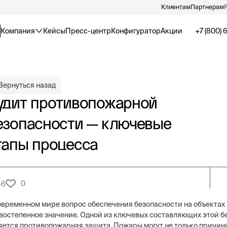
Клиентам
Партнерам
Компания
Кейсы
Пресс-центр
Конфигуратор
Акции
+7 (800) 
Вернуться назад
удит противопожарной
езопасности — ключевые
тапы процесса
0
56
овременном мире вопрос обеспечения безопасности на объектах
востепенное значение. Одной из ключевых составляющих этой б
яется противопожарная защита. Пожары могут не только причин