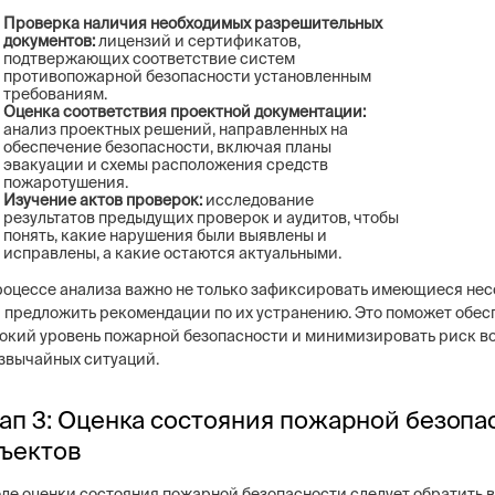
Проверка наличия необходимых разрешительных
документов:
лицензий и сертификатов,
подтвержающих соответствие систем
противопожарной безопасности установленным
требованиям.
Оценка соответствия проектной документации:
анализ проектных решений, направленных на
обеспечение безопасности, включая планы
эвакуации и схемы расположения средств
пожаротушения.
Изучение актов проверок:
исследование
результатов предыдущих проверок и аудитов, чтобы
понять, какие нарушения были выявлены и
исправлены, а какие остаются актуальными.
роцессе анализа важно не только зафиксировать имеющиеся нес
и предложить рекомендации по их устранению. Это поможет обес
окий уровень пожарной безопасности и минимизировать риск в
звычайных ситуаций.
ап 3: Оценка состояния пожарной безопа
ъектов
оде оценки состояния пожарной безопасности следует обратить 