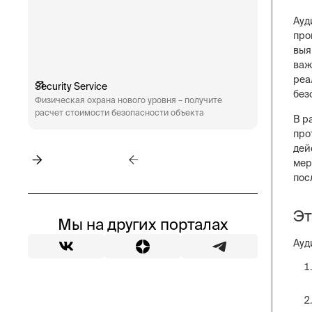
Ауд
про
выя
важ
реа
Security Service
Engineeri
без
Физическая охрана нового уровня – получите
Техническ
расчет стоимости безопасности объекта
аудит сис
В р
пожарная 
про
дей
мер
пос
Эт
Мы на других порталах
Ауд