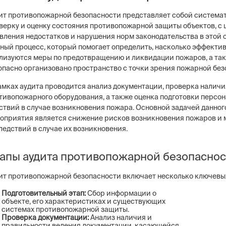
ит противопожарной безопасности представляет собой система
верку и оценку состояния противопожарной защиты объектов, с 
вления недостатков и нарушения норм законодательства в этой о
ный процесс, который помогает определить, насколько эффекти
лизуются меры по предотвращению и ликвидации пожаров, а та
ng
Постовая охрана объекто
опасно организовано пространство с точки зрения пожарной без
ие системы безопасности бизнеса –
Физическая охрана объектов н
тем, видеонаблюдение, СКУД,
типов постов, 3 категории охр
амках аудита проводится анализ документации, проверка наличи
сигнализация
конфигуратор расчета стоимо
тивопожарного оборудования, а также оценка подготовки персон
услуг
ствий в случае возникновения пожара. Основной задачей данног
оприятия является снижение рисков возникновения пожаров и
ледствий в случае их возникновения.
апы аудита противопожарной безопасно
ит противопожарной безопасности включает несколько ключевых
Подготовительный этап:
Сбор информации о
объекте, его характеристиках и существующих
системах противопожарной защиты.
Проверка документации:
Анализ наличия и
правильности ведения документации, касающейся