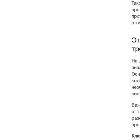
Так
про
про
это
Эт
тр
На 
ана
Осн
кот
нео
сис
Важ
от 
раз
про
Клю