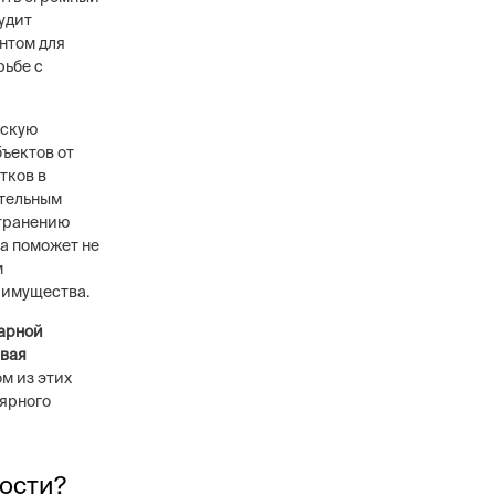
удит
нтом для
рьбе с
ескую
бъектов от
тков в
ательным
странению
а поможет не
м
 имущества.
жарной
ивая
м из этих
лярного
ности?