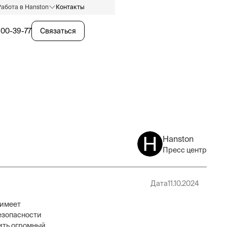
Работа в Hanston
Контакты
600-39-77
Связаться
Hanston
Пресс центр
Дата
11.10.2024
 имеет
езопасности
ить огромный