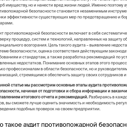
рб имуществу, но и нанести вред жизни людей. Именно поэтому а
тивопожарной безопасности становится незаменимым инструме
нки эффективности существующих мер по предотвращению и бо
арами.
ит противопожарной безопасности включает в себя систематич
верку процедур, систем и технологий, направленных на защиту о
енциального возгорания. Цель такого аудита – выявление недоста
теме безопасности, оценка соответствия действующим законод
бованиям и стандартам, а также разработка рекомендаций по у
вленных недостатков. Понимание основных этапов этого процесс
ько профессионалам в области безопасности, но и руководителя
анизаций, стремящимся обеспечить защиту своих сотрудников и
анной статье мы рассмотрим основные этапы аудита противопо
опасности, начиная от подготовки и сбора информации и заканч
тавлением итогового отчета и рекомендаций.
Разбираясь в каждо
ов, вы сможете лучше оценить значимость и необходимость регу
ведения подобных проверок на своем предприятии.
о такое аудит противопожарной безопас