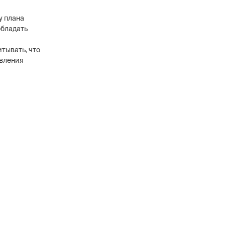
у плана
обладать
тывать, что
явления