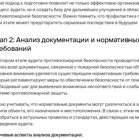
ой подход к подготовке позволит не только эффективно организо
цесс аудита, но и создать базу для дальнейших улучшений в обла
тивопожарной безопасности. Важно помнить, что профилактика 
м этапе может предотвратить серьезные последствия в будущем.
ап 2: Анализ документации и нормативны
ебований
втором этапе аудита противопожарной безопасности проводится
лиз всей документации, связанной с пожарной безопасностью об
овное внимание уделяется существующим нормативным требов
орые регламентируют меры по обеспечению безопасности от пож
бходимый шаг для выявления возможных несоответствий и слабы
теме противопожарной защиты.
но учитывать, что нормативные документы могут различаться в 
типа объекта, его назначения и местоположения. В связи с этим 
обраться в актуальных правилах и стандартах, действующих на 
ведения аудита.
чевые аспекты анализа документации: