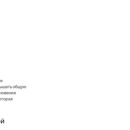
ые
вышать общую
кновения
оторая
ой