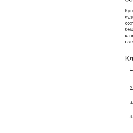
Кро
ауд
соо
без
кач
пот
Кл