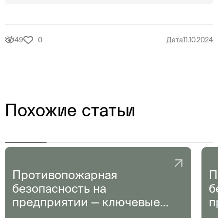
49
0
Дата
11.10.2024
Похожие статьи
Противопожарная
П
безопасность на
б
предприятии — ключевые
п
аспекты и рекомендации
а