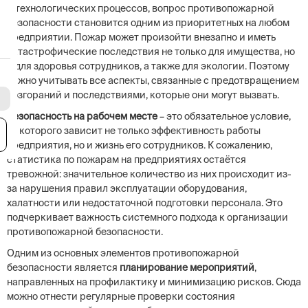
и технологических процессов, вопрос противопожарной
безопасности становится одним из приоритетных на любом
предприятии. Пожар может произойти внезапно и иметь
катастрофические последствия не только для имущества, но
и для здоровья сотрудников, а также для экологии. Поэтому
важно учитывать все аспекты, связанные с предотвращением
возгораний и последствиями, которые они могут вызвать.
Безопасность на рабочем месте
– это обязательное условие,
от которого зависит не только эффективность работы
я
предприятия, но и жизнь его сотрудников. К сожалению,
статистика по пожарам на предприятиях остаётся
тревожной: значительное количество из них происходит из-
за нарушения правил эксплуатации оборудования,
халатности или недостаточной подготовки персонала. Это
подчеркивает важность системного подхода к организации
противопожарной безопасности.
Одним из основных элементов противопожарной
безопасности является
планирование мероприятий
,
направленных на профилактику и минимизацию рисков. Сюда
можно отнести регулярные проверки состояния