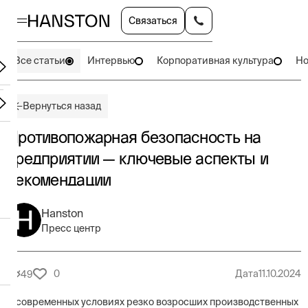
Связаться
Все статьи
Интервью
Корпоративная культура
Но
Вернуться назад
Противопожарная безопасность на
предприятии — ключевые аспекты и
рекомендации
Hanston
Пресс центр
0
Дата
11.10.2024
49
В современных условиях резко возросших производственных