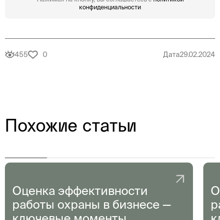
конфиденциальности
455
0
Дата
29.02.2024
Похожие статьи
Оценка эффективности
О
работы охраны в бизнесе —
р
ключевые моменты
к