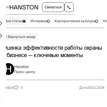
Связаться
Все статьи
Интервью
Корпоративная культура
Но
Вернуться назад
Оценка эффективности работы охраны
в бизнесе — ключевые моменты
Hanston
Пресс центр
0
Дата
29.02.2024
455