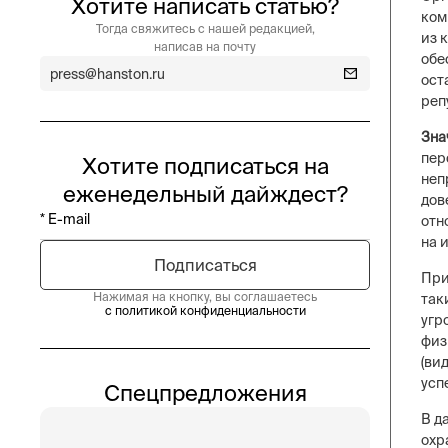
Хотите написать статью?
ком
Тогда свяжитесь с нашей редакцией,
из 
написав на почту
обе
press@hanston.ru
ост
реп
Зна
пер
Хотите подписаться на
неп
еженедельный дайждест?
дов
отн
на 
При
Нажимая на кнопку, вы соглашаетесь
так
с политикой конфиденциальности
угр
физ
(ви
усп
Спецпредложения
В д
охр