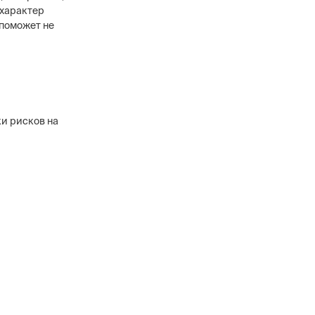
 характер
 поможет не
ки рисков на