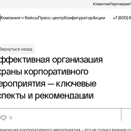
Клиентам
Партнерам
Компания
Кейсы
Пресс-центр
Конфигуратор
Акции
+7 (800) 
Вернуться назад
ффективная организация
храны корпоративного
ероприятия — ключевые
спекты и рекомендации
0
9
анизация корпоративного мероприятия – это не только важное с