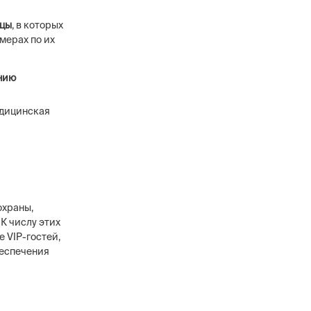
ицы
, в которых
мерах по их
нию
едицинская
охраны,
К числу этих
 VIP-гостей,
беспечения