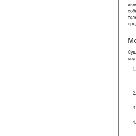
явл
соб
тол
пре
Ме
Сущ
кор