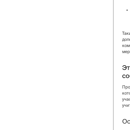
Так
доп
ком
мер
Эт
со
Про
кот
уча
учи
Ос