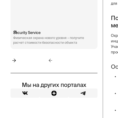
для
По
ме
Security Service
Engineeri
Охр
Физическая охрана нового уровня – получите
Техническ
инц
расчет стоимости безопасности объекта
аудит сис
Уча
пожарная 
про
Ос
Мы на других порталах