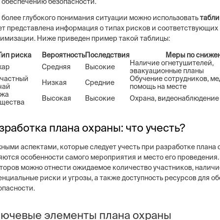
обеспечению безопасности.
 более глубокого понимания ситуации можно использовать
табл
ет представлена информация о типах рисков и соответствующих 
имизации. Ниже приведен пример такой таблицы:
Тип риска
Вероятность
Последствия
Меры по сниже
Наличие огнетушителей,
жар
Средняя
Высокие
эвакуационные планы
частный
Обучение сотрудников, м
Низкая
Средние
чай
помощь на месте
жа
Высокая
Высокие
Охрана, видеонаблюдение
щества
зработка плана охраны: что учесть?
ными аспектами, которые следует учесть при разработке плана 
яются особенности самого мероприятия и место его проведения. 
торов можно отнести ожидаемое количество участников, наличие
енциальные риски и угрозы, а также доступность ресурсов для о
опасности.
ючевые элементы плана охраны