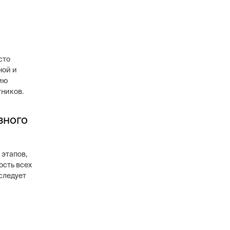
сто
ной и
ию
тников.
вного
 этапов,
ость всех
следует