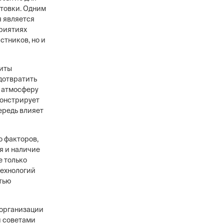
отовки. Одним
я является
приятиях
стников, но и
щиты
дотвратить
ь атмосферу
монстрирует
ередь влияет
 факторов,
я и наличие
е только
технологий
тью
 организации
и советами