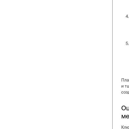
Пла
и т
соз
Оц
ме
Клю