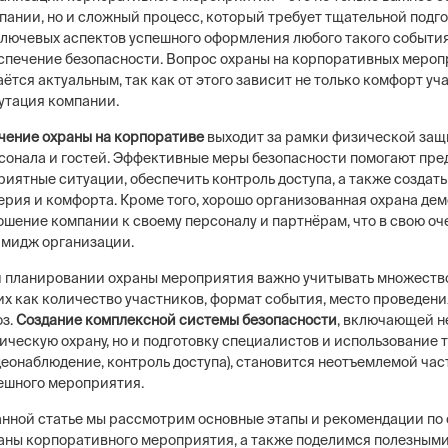
пании, но и сложный процесс, который требует тщательной подг
ключевых аспектов успешного оформления любого такого событи
спечение безопасности. Вопрос охраны на корпоративных меро
аётся актуальным, так как от этого зависит не только комфорт уча
утация компании.
чение охраны на корпоративе
выходит за рамки физической за
сонала и гостей. Эффективные меры безопасности помогают пре
риятные ситуации, обеспечить контроль доступа, а также создат
ерия и комфорта. Кроме того, хорошо организованная охрана де
ошение компании к своему персоналу и партнёрам, что в свою оч
имидж организации.
 планировании охраны мероприятия важно учитывать множество
их как количество участников, формат события, место проведени
оз.
Создание комплексной системы безопасности
, включающей н
ическую охрану, но и подготовку специалистов и использование 
деонаблюдение, контроль доступа), становится неотъемлемой час
ешного мероприятия.
анной статье мы рассмотрим основные этапы и рекомендации по
аны корпоративного мероприятия, а также поделимся полезным