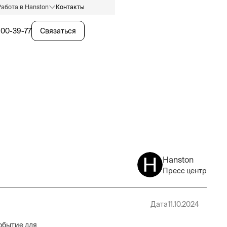
Работа в Hanston
Контакты
600-39-77
Связаться
Hanston
Пресс центр
Дата
11.10.2024
обытие для