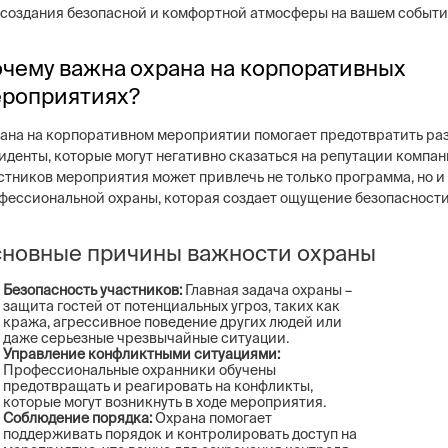
 создания безопасной и комфортной атмосферы на вашем событи
чему важна охрана на корпоративных
роприятиях?
ng
Постовая охрана объекто
ана на корпоративном мероприятии помогает предотвратить ра
ие системы безопасности бизнеса –
Физическая охрана объектов н
иденты, которые могут негативно сказаться на репутации компан
тем, видеонаблюдение, СКУД,
типов постов, 3 категории охр
стников мероприятия может привлечь не только программа, но и
сигнализация
конфигуратор расчета стоимо
фессиональной охраны, которая создает ощущение безопасности
услуг
новные причины важности охраны
Безопасность участников:
Главная задача охраны –
защита гостей от потенциальных угроз, таких как
кража, агрессивное поведение других людей или
даже серьезные чрезвычайные ситуации.
Управление конфликтными ситуациями:
Профессиональные охранники обучены
предотвращать и реагировать на конфликты,
которые могут возникнуть в ходе мероприятия.
Соблюдение порядка:
Охрана помогает
поддерживать порядок и контролировать доступ на