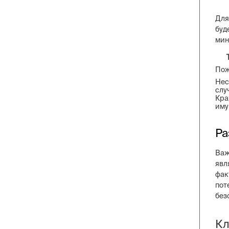
Для
буд
мин
По
Нес
слу
Кра
иму
Ра
Важ
явл
фак
пот
без
Кл