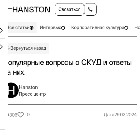
Связаться
Все статьи
Интервью
Корпоративная культура
Но
Вернуться назад
Популярные вопросы о СКУД и ответы
на них.
Hanston
Пресс центр
0
Дата
29.02.2024
306