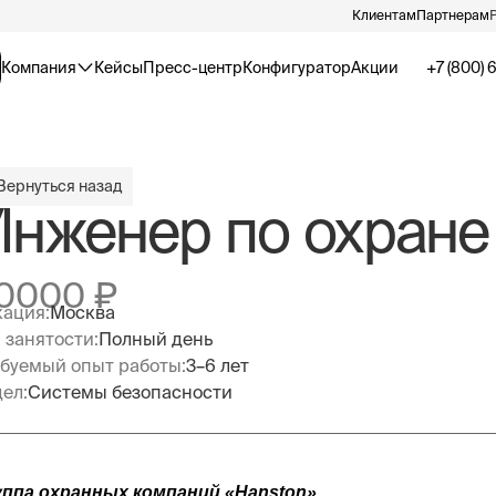
Клиентам
Партнерам
Компания
Кейсы
Пресс-центр
Конфигуратор
Акции
+7 (800) 
Вернуться назад
нженер по охране
0000
₽
ация:
Москва
 занятости:
Полный день
буемый опыт работы:
3–6 лет
ел:
Системы безопасности
уппа охранных компаний «Hanston».