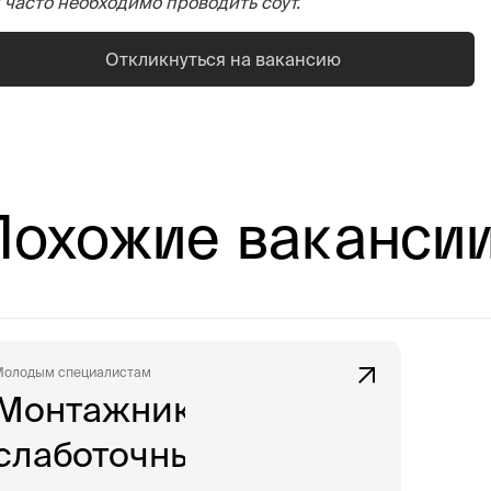
 часто необходимо проводить соут.
Откликнуться на вакансию
Похожие ваканси
Молодым специалистам
Монтажник
слаботочных