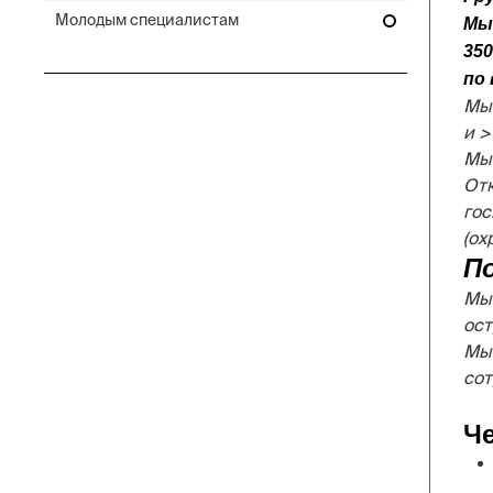
Молодым специалистам
Мы 
35
по 
Мы 
и >
Мы
Отк
го
(ох
П
Мы 
ост
Мы 
сот
Че