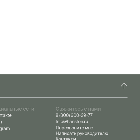
иальные сети
Свяжитесь с нами
ntakte
8 (800) 600-39-77
Info@hanston.ru
н
Перезвоните мне
egram
Написать руководителю
Контакты