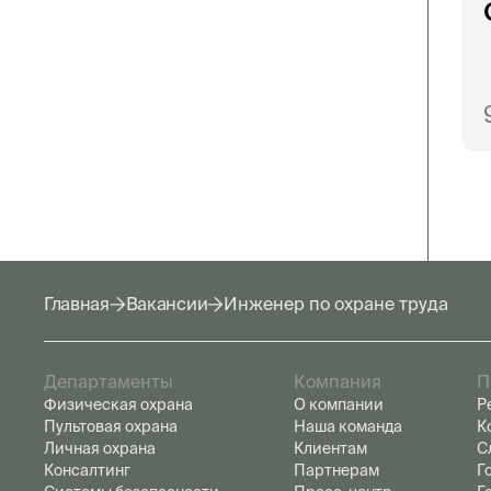
Главная
Вакансии
Инженер по охране труда
Департаменты
Компания
П
Физическая охрана
О компании
Р
Пультовая охрана
Наша команда
К
Личная охрана
Клиентам
С
Консалтинг
Партнерам
Г