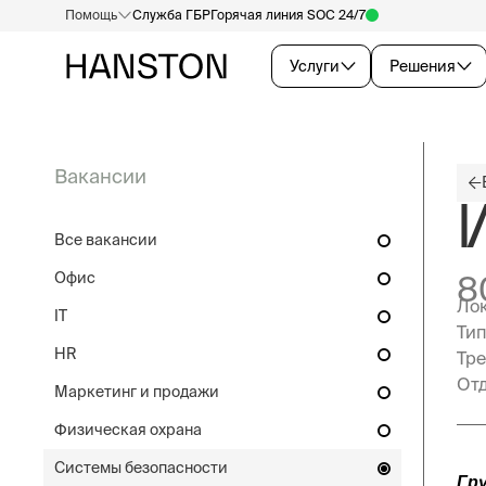
Помощь
Служба ГБР
Горячая линия SOC 24/7
Услуги
Решения
Вакансии
И
Все вакансии
Офис
8
Лок
IT
Тип
HR
Тре
Отд
Маркетинг и продажи
Физическая охрана
Системы безопасности
Гр