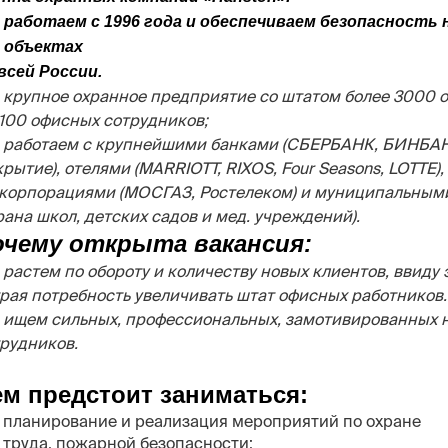
работаем с 1996 года и обеспечиваем безопасность 
0 объектах
всей России.
крупное охранное предприятие со штатом более 3000 
100 офисных сотрудников;
 работаем с крупнейшими банками (СБЕРБАНК, БИНБА
рытие), отелями (MARRIOTT, RIXOS, Four Seasons, LOTTE),
скорпорациями (МОСГАЗ, Ростелеком) и муниципальным
рана школ, детских садов и мед. учреждений).
очему открыта вакансия:
растем по обороту и количеству новых клиентов, ввиду э
рая потребность увеличивать штат офисных работников.
ищем сильных, профессиональных, замотивированных н
рудников.
м предстоит заниматься:
планирование и реализация мероприятий по охране
труда, пожарной безопасности;