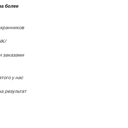
на более
охранников
НК/
и заказами
того у нас
а результат