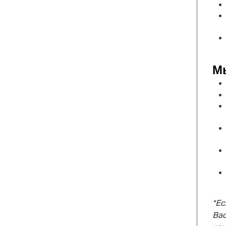
М
*Ес
Вас