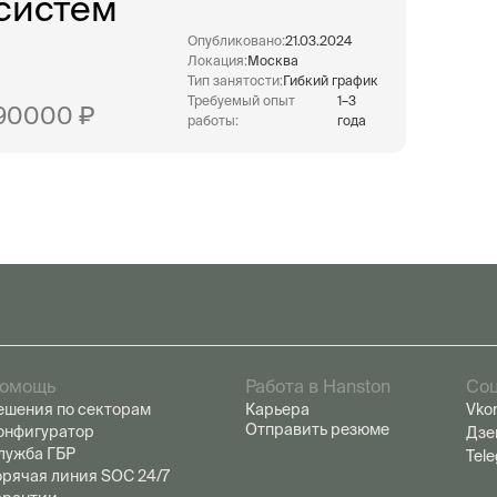
систем
Опубликовано:
21.03.2024
Локация:
Москва
Тип занятости:
Гибкий график
Требуемый опыт
1–3
90000
₽
работы:
года
омощь
Работа в Hanston
Соц
ешения по секторам
Карьера
Vko
Отправить резюме
онфигуратор
Дзе
лужба ГБР
Tel
орячая линия SOC 24/7