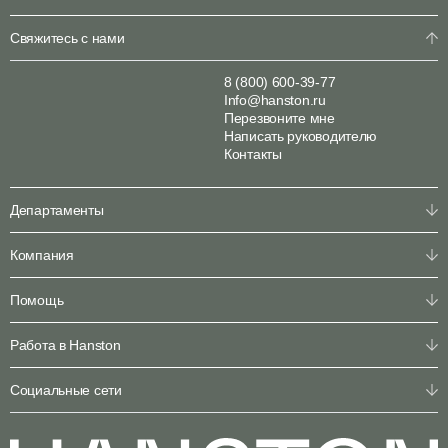
Свяжитесь с нами
8 (800) 600-39-77
Info@hanston.ru
Перезвоните мне
Написать руководителю
Контакты
Департаменты
Физическая охрана
Компания
Пультовая охрана
Личная охрана
О компании
Помощь
Консалтинг
Наша команда
Системы безопасности
Клиентам
Решения по секторам
Работа в Hanston
Партнерам
Конфигуратор
Пресс-центр
Служба ГБР
Кейсы
Карьера
Социальные сети
Горячая линия SOC 24/7
Акции
Отправить резюме
Гарантии
Арсенал
Оплата
Vkontakte