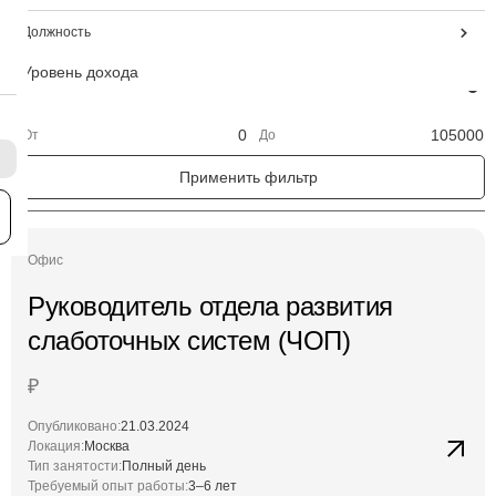
вахтовый метод
Должность
гибкий график
администратор
полный день
Уровень дохода
бухгалтер
сменный график
директор чоп
удаленная работа
инженер кип
От
До
менеджер по подбору персонала
менеджер по продажам
монтажник
я
охранник
руководитель
Офис
специалист отдела лицензионно-разрешительной работы
специалист отдела снабжения
Руководитель отдела развития
финансист
слаботочных систем (ЧОП)
юрист
₽
Опубликовано:
21.03.2024
Локация:
Москва
Тип занятости:
Полный день
Требуемый опыт работы:
3–6 лет