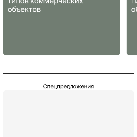
типов коммерческих
т
объектов
о
Спецпредложения