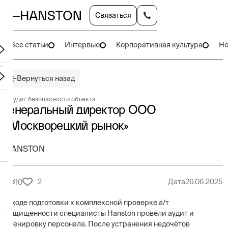
Связаться
Все статьи
Интервью
Корпоративная культура
Но
Вернуться назад
#
Аудит безопасности объекта
Генеральный директор ООО
«Москворецкий рынок»
HANSTON
2
Дата
26.06.2025
10
В ходе подготовки к комплексной проверке а/т
защищенности специалисты Hanston провели аудит и
тренировку персонала. После устранения недочётов