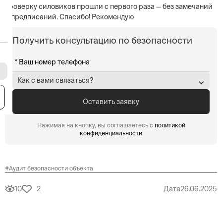
проверку силовиков прошли с первого раза — без замечаний
и предписаний. Спасибо! Рекомендую
Получить консультацию по безопасности
Как с вами связаться?
я
Нажимая на кнопку, вы соглашаетесь с
политикой
конфиденциальности
#
Аудит безопасности объекта
10
2
Дата
26.06.2025