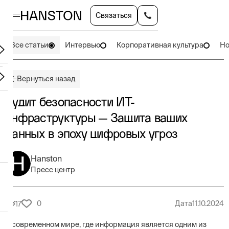
Связаться
Все статьи
Интервью
Корпоративная культура
Но
Вернуться назад
Аудит безопасности ИТ-
инфраструктуры — Защита ваших
данных в эпоху цифровых угроз
Hanston
Пресс центр
0
Дата
11.10.2024
17
В современном мире, где информация является одним из