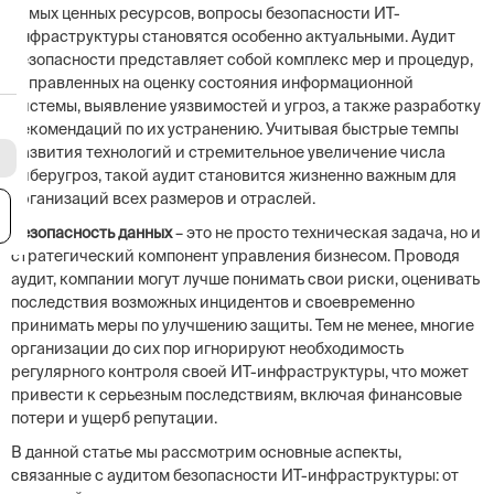
самых ценных ресурсов, вопросы безопасности ИТ-
инфраструктуры становятся особенно актуальными. Аудит
безопасности представляет собой комплекс мер и процедур,
направленных на оценку состояния информационной
системы, выявление уязвимостей и угроз, а также разработку
рекомендаций по их устранению. Учитывая быстрые темпы
развития технологий и стремительное увеличение числа
киберугроз, такой аудит становится жизненно важным для
организаций всех размеров и отраслей.
я
Безопасность данных
– это не просто техническая задача, но и
стратегический компонент управления бизнесом. Проводя
аудит, компании могут лучше понимать свои риски, оценивать
последствия возможных инцидентов и своевременно
принимать меры по улучшению защиты. Тем не менее, многие
организации до сих пор игнорируют необходимость
регулярного контроля своей ИТ-инфраструктуры, что может
привести к серьезным последствиям, включая финансовые
потери и ущерб репутации.
В данной статье мы рассмотрим основные аспекты,
связанные с аудитом безопасности ИТ-инфраструктуры: от