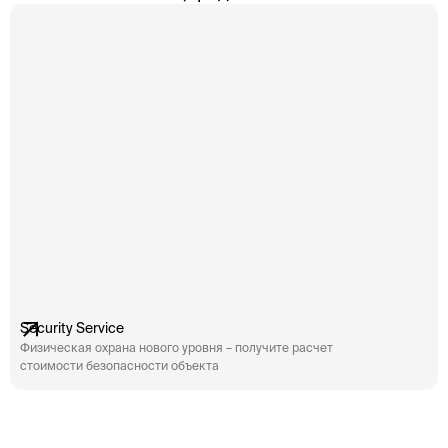
рекомендаций по их устранению. Учитывая
ре
быстрые темпы развития технологий и
бы
стремительное увеличение числа киберугроз,
ст
такой аудит становится […]
та
Security Service
Физическая охрана нового уровня – получите расчет
стоимости безопасности объекта