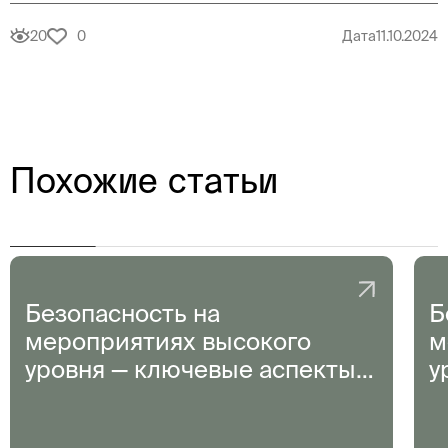
20
0
Дата
11.10.2024
Похожие статьи
Безопасность на
Б
мероприятиях высокого
м
уровня — ключевые аспекты и
у
лучшие практики
л