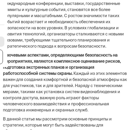
международные конференции, выставки, государственные
саммиты и культурные события, становятся все более
популярными и масштабными. С ростом значимости таких
событий возрастает и необходимость обеспечения их
безопасности на всех уровнях. В условиях глобализации и
развития технологий, организаторы сталкиваются с новыми
вызовами, требующими тщательного планирования и
стратегического подхода к вопросам безопасности.
Ключевыми аспектами, определяющими безопасность на
я
мероприятиях, являются комплексное оценивание рисков,
подготовка экстренных планов и организация
работоспособной системы охраны.
Каждый из этих элементов
важен для создания комфортной и безопасной атмосферы как
для участников, так и для зрителей. Наряду с техническими
мерами, такими как установка систем видеонаблюдения и
контроля доступа, важную роль играют факторы
человеческого взаимодействия и профессиональная
подготовка инженерных и охранных служб.
В данной статье мы рассмотрим основные принципы и
стратегии, которые могут быть задействованы для