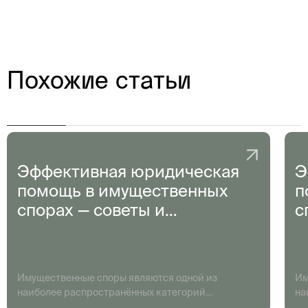
Похожие статьи
Эффективная юридическая
Э
помощь в имущественных
п
спорах — советы и
с
рекомендации
р
Имущественные споры являются одной из
Им
наиболее распространённых категорий
на
конфликтов, с которыми сталкиваются граждане и
ко