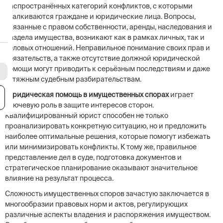
распространённых категорий конфликтов, с которыми
сталкиваются граждане и юридические лица. Вопросы,
связанные с правом собственности, аренды, наследования и
раздела имущества, возникают как в рамках личных, так и
деловых отношений. Неправильное понимание своих прав и
обязательств, а также отсутствие должной юридической
помощи могут приводить к серьёзным последствиям и даже
затяжным судебным разбирательствам.
Юридическая помощь в имущественных спорах
играет
я
ключевую роль в защите интересов сторон.
Квалифицированный юрист способен не только
проанализировать конкретную ситуацию, но и предложить
наиболее оптимальные решения, которые помогут избежать
или минимизировать конфликты. К тому же, правильное
представление дел в суде, подготовка документов и
стратегическое планирование оказывают значительное
влияние на результат процесса.
Сложность имущественных споров зачастую заключается в
многообразии правовых норм и актов, регулирующих
различные аспекты владения и распоряжения имуществом.