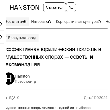
Связаться
Все статьи
Интервью
Корпоративная культура
Но
Вернуться назад
Эффективная юридическая помощь в
имущественных спорах — советы и
рекомендации
Hanston
Пресс центр
0
Дата
11.10.2024
11
Имущественные споры являются одной из наиболее