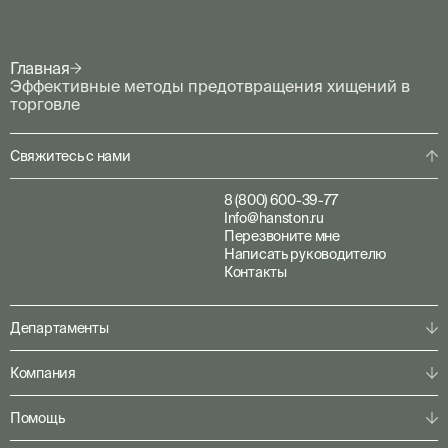
Главная
Эффективные методы предотвращения хищений в
торговле
Свяжитесь с нами
8 (800) 600-39-77
Info@hanston.ru
Перезвоните мне
Написать руководителю
Контакты
Департаменты
Физическая охрана
Компания
Пультовая охрана
Личная охрана
О компании
Помощь
Консалтинг
Наша команда
Системы безопасности