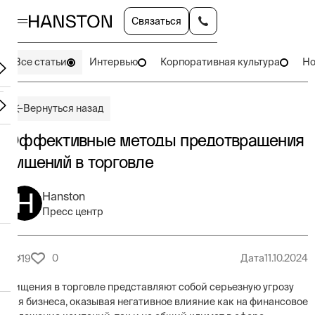
Связаться
Все статьи
Интервью
Корпоративная культура
Но
Вернуться назад
Эффективные методы предотвращения
хищений в торговле
Hanston
Пресс центр
0
Дата
11.10.2024
19
Хищения в торговле представляют собой серьезную угрозу
для бизнеса, оказывая негативное влияние как на финансовое