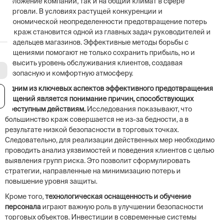
положение компаний, так и на общий климат в сфере
торговли. В условиях растущей конкуренции и
экономической неопределенности предотвращение потерь
от краж становится одной из главных задач руководителей и
владельцев магазинов. Эффективные методы борьбы с
хищениями помогают не только сохранить прибыль, но и
повысить уровень обслуживания клиентов, создавая
безопасную и комфортную атмосферу.
Одним из ключевых аспектов эффективного предотвращения
я
хищений является понимание причин, способствующих
преступным действиям.
Исследования показывают, что
большинство краж совершается не из-за бедности, а в
результате низкой безопасности в торговых точках.
Следовательно, для реализации действенных мер необходимо
проводить анализ уязвимостей и поведения клиентов с целью
выявления групп риска. Это позволит сформулировать
стратегии, направленные на минимизацию потерь и
повышение уровня защиты.
Кроме того,
технологическая оснащенность и обучение
персонала
играют важную роль в улучшении безопасности
торговых объектов. Инвестиции в современные системы