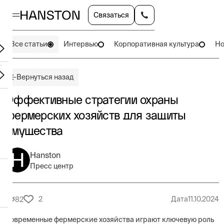
Связаться
Все статьи
Интервью
Корпоративная культура
Но
Вернуться назад
Эффективные стратегии охраны
фермерских хозяйств для защиты
имущества
Hanston
Пресс центр
2
Дата
11.10.2024
82
Современные фермерские хозяйства играют ключевую роль