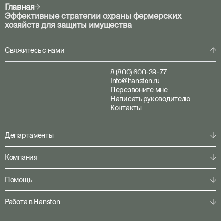
Главная
Эффективные стратегии охраны фермерских
хозяйств для защиты имущества
Свяжитесь с нами
8 (800) 600-39-77
Info@hanston.ru
Перезвоните мне
Написать руководителю
Контакты
Департаменты
Физическая охрана
Компания
Пультовая охрана
Личная охрана
О компании
Помощь
Консалтинг
Наша команда
Системы безопасности
Клиентам
Решения по секторам
Работа в Hanston
Партнерам
Конфигуратор
Пресс-центр
Служба ГБР