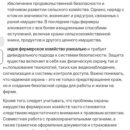
в обеспечении продовольственной безопасности и
устойчивом развитии сельского хозяйства. Однако, наряду с
ростом их значимости, возникает и ряд угроз, связанных с
охраной имущества. В последние годы фермеры
сталкиваются с все более изощренными способами
преступлений, включая кражи сельскохозяйственной
техники, продуктов и другого ценного имущества.
Каждое фермерское хозяйство уникально
и требует
индивидуального подхода к системам безопасности. Защита
я
имущества включает в себя как физическую охрану, так и
использование технологий, таких как видеонаблюдение,
сигнализация и системы контроля доступа. Важно понимать,
что надежная охрана – это не только предотвращение краж,
но и создание безопасной среды для работы и жизни на
ферме.
Кроме того, следует учитывать, что проблемы охраны
имущества фермерских хозяйств часто становятся
следствием недостаточного внимания к правовым аспектам.
Совместная работа с правоохранительными органами, а
также грамотное оформление документов и страхование