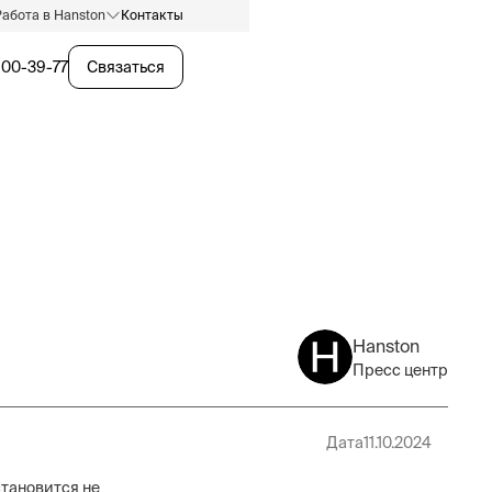
Работа в Hanston
Контакты
600-39-77
Связаться
Hanston
Пресс центр
Дата
11.10.2024
тановится не