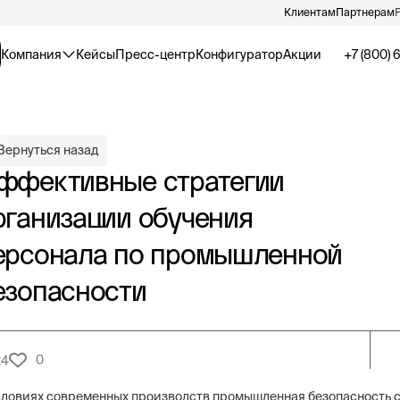
Клиентам
Партнерам
Компания
Кейсы
Пресс-центр
Конфигуратор
Акции
+7 (800) 
Вернуться назад
ффективные стратегии
рганизации обучения
ерсонала по промышленной
езопасности
0
24
словиях современных производств промышленная безопасность с