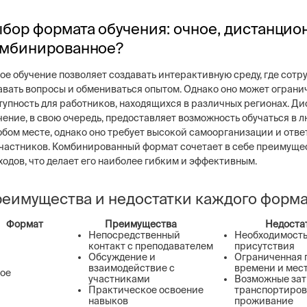
бор формата обучения: очное, дистанцио
мбинированное?
ое обучение позволяет создавать интерактивную среду, где сотр
авать вопросы и обмениваться опытом. Однако оно может ограни
тупность для работников, находящихся в различных регионах. Д
чение, в свою очередь, предоставляет возможность обучаться в 
юбом месте, однако оно требует высокой самоорганизации и отв
участников. Комбинированный формат сочетает в себе преимуще
ходов, что делает его наиболее гибким и эффективным.
еимущества и недостатки каждого форма
Формат
Преимущества
Недоста
Непосредственный
Необходимость
контакт с преподавателем
присутствия
Обсуждение и
Ограниченная 
взаимодействие с
времени и мес
ое
участниками
Возможные зат
Практическое освоение
транспортиров
навыков
проживание