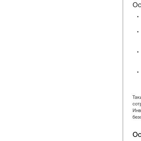
Ос
Так
сот
Инв
без
Ос