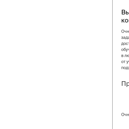
Вы
ко
Очн
зад
дос
обу
в л
от 
под
Пр
Очн