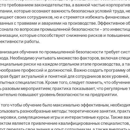
сто требованием законодательства, а важной частью корпоратив
пании, которые осознают важность безопасных условий труда, не
ищают своих сотрудников, но и стремятся избежать финансовых 
занных с травмами и авариями на производстве. Эффективное о
сонала по вопросам промышленной безопасности – это инвестиц
анизации, которые способствуют снижению рисков и повышени
ективности работы.
анизация обучения по промышленной безопасности требует сис
хода. Необходимо учитывать множество факторов, включая спец
енциальные риски на каждом отдельном этапе производства, а т
нообразие профессий и должностей. Важно создать программу о
орая будет актуальной и понятной для сотрудников всех уровней,
опытных специалистов. Кроме того, следует помнить, что обучени
ь разовым мероприятием; практика показывает, что регулярные 
чительно повышают уровень безопасности на предприятии.
 того чтобы обучение было максимально эффективным, необходи
ользовать разнообразные методы: теоретические занятия, прак
нировки, симуляционные игры и интерактивные курсы. Также в
ектом является привлечение квалифицированных специалистов,
гут передать свои знания и опыт сотрудникам, а также внедрить 