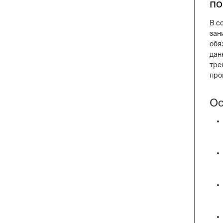
по
В с
зан
обя
дан
тре
про
Ос