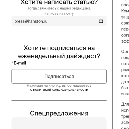
Хотите написать статью?
про
Тогда свяжитесь с нашей редакцией,
Ком
написав на почту
защ
press@hanston.ru
свя
пер
орг
эфф
Хотите подписаться на
Орг
еженедельный дайждест?
под
пот
раз
кот
до 
Нажимая на кнопку, вы соглашаетесь
быт
с политикой конфиденциальности
зна
Для
исп
Спецпредложения
тре
асп
смо