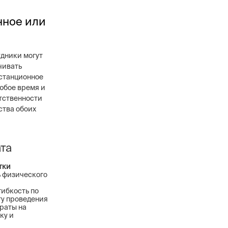
нное или
удники могут
чивать
истанционное
любое время и
етственности
ства обоих
та
тки
 физического
гибкость по
ту проведения
раты на
ку и