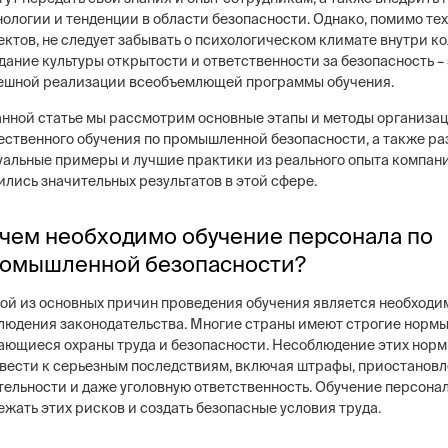
нологии и тенденции в области безопасности. Однако, помимо те
ектов, не следует забывать о психологическом климате внутри к
дание культуры открытости и ответственности за безопасность – 
ешной реализации всеобъемлющей программы обучения.
анной статье мы рассмотрим основные этапы и методы организа
ng
Постовая охрана объекто
ественного обучения по промышленной безопасности, а также р
ие системы безопасности бизнеса –
Физическая охрана объектов н
уальные примеры и лучшие практики из реального опыта компан
тем, видеонаблюдение, СКУД,
типов постов, 3 категории охр
сигнализация
ились значительных результатов в этой сфере.
конфигуратор расчета стоимо
услуг
чем необходимо обучение персонала по
омышленной безопасности?
ой из основных причин проведения обучения является необходи
людения законодательства. Многие страны имеют строгие нормы
ающиеся охраны труда и безопасности. Несоблюдение этих нор
вести к серьезным последствиям, включая штрафы, приостанов
тельности и даже уголовную ответственность. Обучение персона
ежать этих рисков и создать безопасные условия труда.