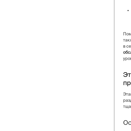
Пом
так
в с
обс
уро
Эт
пр
Эта
раз
тща
Ос