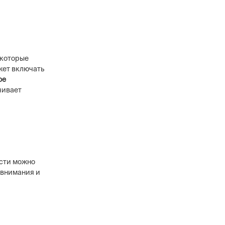
 которые
жет включать
ое
чивает
сти можно
 внимания и