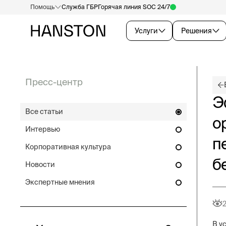
Помощь
Служба ГБР
Горячая линия SOC 24/7
Услуги
Решения
Пресс-центр
Э
Все статьи
о
Интервью
п
Корпоративная культура
б
Новости
Экспертные мнения
В у