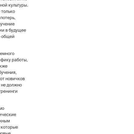
ной культуры.
 только
потерь,
бучение
ии в будущее
ю общей
темного
ифику работы,
акже
бучения,
 от новичков
е не должно
тренинги
мо
тические
ажным
 которые
новые