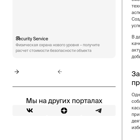
тех
асп
Соз
усп
В д
Security Service
Engineeri
кач
Физическая охрана нового уровня – получите
Техническ
акт
расчет стоимости безопасности объекта
аудит сис
пожарная 
доб
За
пр
Одн
Мы на других порталах
соб
кас
при
дея
изб