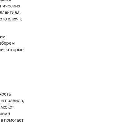
хнических
оллектива.
это ключ к
ции
в
азберем
ового уровня, 12
ий, которые
анников,
сти охранных
мость
 и правила,
м может
ление
ла помогает