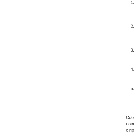
Соб
пов
с п