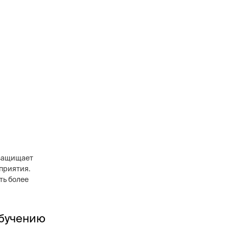
 защищает
приятия.
ть более
обучению