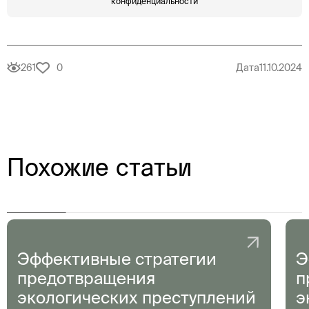
конфиденциальности
261
0
Дата
11.10.2024
Похожие статьи
Эффективные стратегии
Э
предотвращения
п
экологических преступлений
э