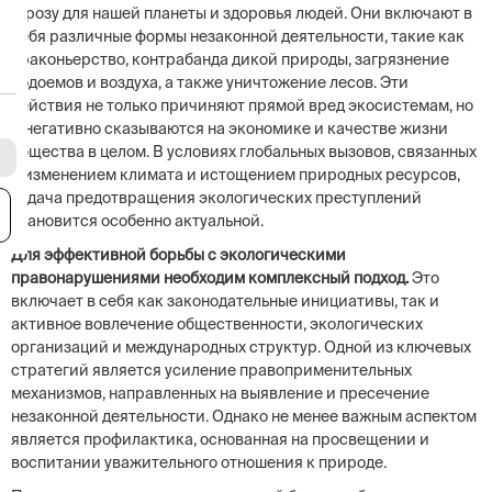
угрозу для нашей планеты и здоровья людей. Они включают в
себя различные формы незаконной деятельности, такие как
браконьерство, контрабанда дикой природы, загрязнение
водоемов и воздуха, а также уничтожение лесов. Эти
действия не только причиняют прямой вред экосистемам, но
и негативно сказываются на экономике и качестве жизни
общества в целом. В условиях глобальных вызовов, связанных
с изменением климата и истощением природных ресурсов,
задача предотвращения экологических преступлений
я
становится особенно актуальной.
Для эффективной борьбы с экологическими
правонарушениями необходим комплексный подход.
Это
включает в себя как законодательные инициативы, так и
активное вовлечение общественности, экологических
организаций и международных структур. Одной из ключевых
стратегий является усиление правоприменительных
механизмов, направленных на выявление и пресечение
незаконной деятельности. Однако не менее важным аспектом
является профилактика, основанная на просвещении и
воспитании уважительного отношения к природе.