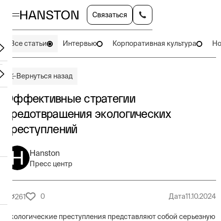
Связаться
Все статьи
Интервью
Корпоративная культура
Но
Вернуться назад
Эффективные стратегии
предотвращения экологических
преступлений
Hanston
Пресс центр
0
Дата
11.10.2024
261
Экологические преступления представляют собой серьезную