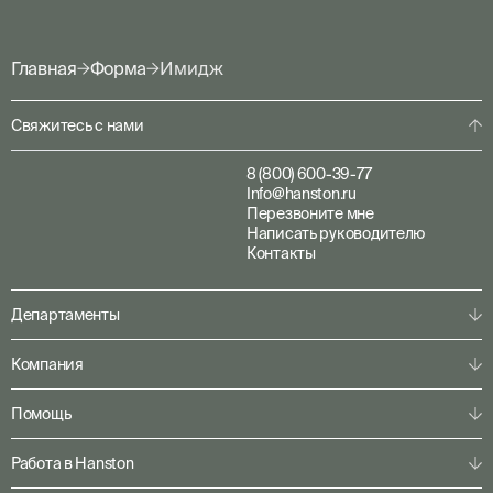
Главная
Форма
Имидж
Свяжитесь с нами
8 (800) 600-39-77
Info@hanston.ru
Перезвоните мне
Написать руководителю
Контакты
Департаменты
Физическая охрана
Компания
Пультовая охрана
Личная охрана
О компании
Помощь
Консалтинг
Наша команда
Системы безопасности
Клиентам
Решения по секторам
Работа в Hanston
Партнерам
Конфигуратор
Пресс-центр