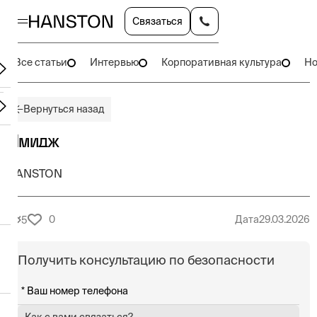
Связаться
Все статьи
Интервью
Корпоративная культура
Но
Вернуться назад
Имидж
HANSTON
0
Дата
29.03.2026
5
Получить консультацию по безопасности
Как с вами связаться?