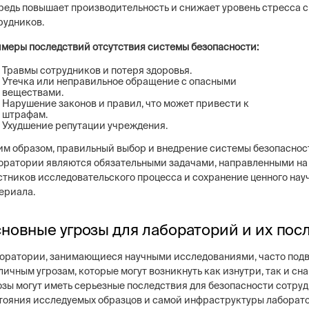
редь повышает производительность и снижает уровень стресса 
рудников.
меры последствий отсутствия системы безопасности:
Травмы сотрудников и потеря здоровья.
Утечка или неправильное обращение с опасными
веществами.
Нарушение законов и правил, что может привести к
штрафам.
Ухудшение репутации учреждения.
им образом, правильный выбор и внедрение системы безопаснос
оратории являются обязательными задачами, направленными на
стников исследовательского процесса и сохранение ценного нау
ериала.
новные угрозы для лабораторий и их пос
оратории, занимающиеся научными исследованиями, часто под
личным угрозам, которые могут возникнуть как изнутри, так и сн
озы могут иметь серьезные последствия для безопасности сотруд
тояния исследуемых образцов и самой инфраструктуры лаборат