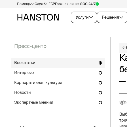
Помощь
Служба ГБР
Горячая линия SOC 24/7
Услуги
Решения
Пресс-центр
К
Все статьи
б
Интервью
—
Корпоративная культура
Новости
Экспертные мнения
1
Выб
тре
нез