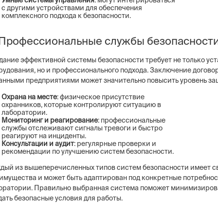
Умные системы управления
: могут интегрироваться
с другими устройствами для обеспечения
комплексного подхода к безопасности.
 Профессиональные службы безопасност
дание эффективной системы безопасности требует не только ус
рудования, но и профессионального подхода. Заключение догово
анными предприятиями может значительно повысить уровень за
Охрана на месте
: физическое присутствие
охранников, которые контролируют ситуацию в
лаборатории.
Мониторинг и реагирование
: профессиональные
службы отслеживают сигналы тревоги и быстро
реагируют на инциденты.
Консультации и аудит
: регулярные проверки и
рекомендации по улучшению систем безопасности.
дый из вышеперечисленных типов систем безопасности имеет с
имущества и может быть адаптирован под конкретные потребно
оратории. Правильно выбранная система поможет минимизиров
дать безопасные условия для работы.