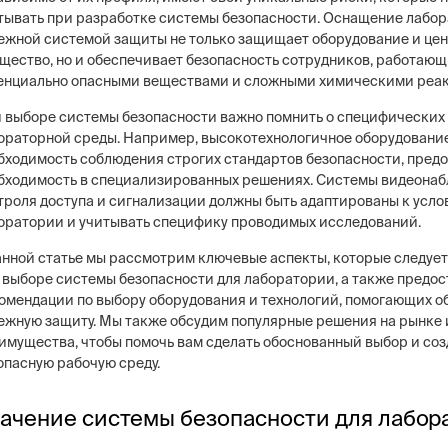
тывать при разработке системы безопасности. Оснащение лабо
ежной системой защиты не только защищает оборудование и це
щество, но и обеспечивает безопасность сотрудников, работающ
енциально опасными веществами и сложными химическими реа
 выборе системы безопасности важно помнить о специфических
ораторной среды. Например, высокотехнологичное оборудование
бходимость соблюдения строгих стандартов безопасности, пред
бходимость в специализированных решениях. Системы видеонаб
троля доступа и сигнализации должны быть адаптированы к усл
оратории и учитывать специфику проводимых исследований.
анной статье мы рассмотрим ключевые аспекты, которые следует
 выборе системы безопасности для лаборатории, а также предо
омендации по выбору оборудования и технологий, помогающих о
ежную защиту. Мы также обсудим популярные решения на рынке 
имущества, чтобы помочь вам сделать обоснованный выбор и соз
опасную рабочую среду.
ачение системы безопасности для лабор