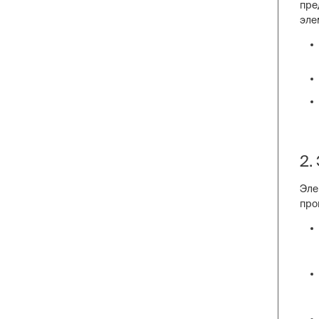
пре
эле
2.
Эле
про