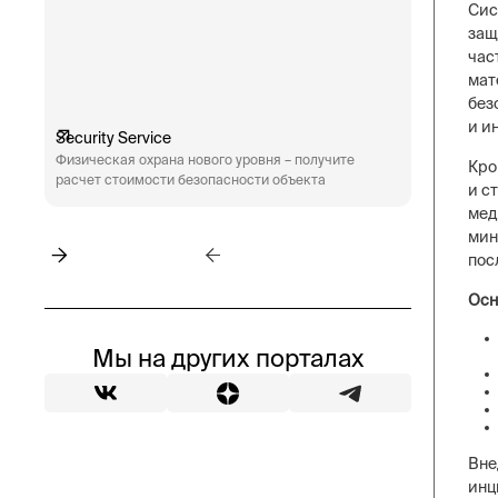
Сис
защ
час
мат
без
и и
Security Service
Engineeri
Физическая охрана нового уровня – получите
Техническ
Кро
расчет стоимости безопасности объекта
аудит сис
и с
пожарная 
мед
мин
пос
Осн
Мы на других порталах
Вне
инц