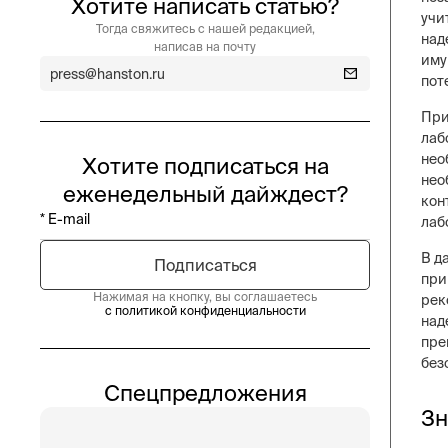
Хотите написать статью?
учи
Тогда свяжитесь с нашей редакцией,
над
написав на почту
иму
press@hanston.ru
пот
При
лаб
нео
Хотите подписаться на
нео
еженедельный дайждест?
кон
лаб
В д
при
Нажимая на кнопку, вы соглашаетесь
рек
с политикой конфиденциальности
над
пре
без
Спецпредложения
Зн