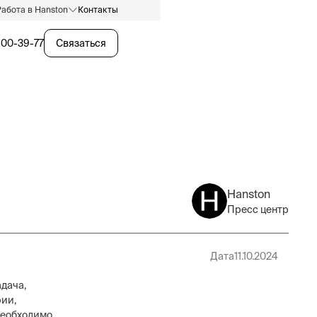
Работа в Hanston
Контакты
600-39-77
Связаться
Hanston
Пресс центр
Дата
11.10.2024
дача,
рии,
необходимо