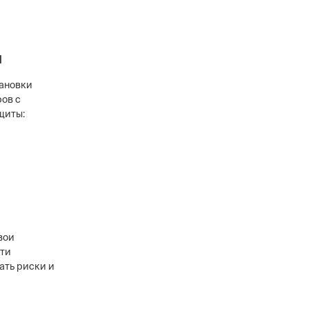
и
тановки
ров с
щиты:
вои
сти
ать риски и