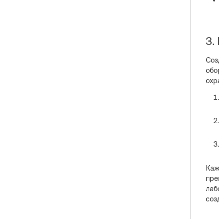
3.
Соз
обо
охр
Каж
пре
лаб
соз