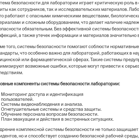
тема безопасности для лаборатории играет критическую роль в
иты как сотрудников, так и исследовательских материалов. Лаб
то работают с опасными химическими веществами, биологичес
ериалами и сложным оборудованием, что делает наличие надле
опасности обязательным. Без эффективной системы безопасност
нфекций, а также утечек информации и материалов значительно 
ng
Постовая охрана объекто
ие системы безопасности бизнеса –
Физическая охрана объектов н
ме того, системы безопасности помогают соблюсти нормативные
тем, видеонаблюдение, СКУД,
типов постов, 3 категории охр
тандарты, что особенно важно для лабораторий, работающих в на
сигнализация
конфигуратор расчета стоимо
ицинской или фармацевтической сферах. Такие системы преду
услуг
имизируют возможные ошибки, которые могут привести к серье
ледствиям.
овные компоненты системы безопасности лаборатории:
Мониторинг доступа и идентификация
пользователей.
Системы видеонаблюдения и анализа.
Огнетушительные системы и средства защиты.
Обучение персонала вопросам безопасности.
План эвакуации и действия в экстренных ситуациях.
дрение комплексной системы безопасности не только защищает
идентов, но и способствует созданию безопасной рабочей среды,