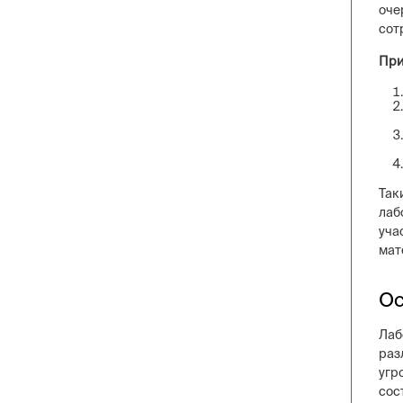
оче
сот
При
Так
лаб
уча
мат
Ос
Лаб
раз
угр
сос