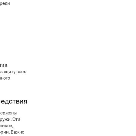
среди
ти в
 защиту всех
чного
ледствия
вержены
аружи. Эти
ников,
ории. Важно