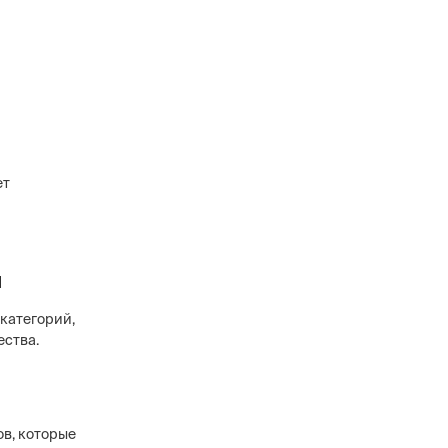
ет
и
категорий,
ества.
в, которые