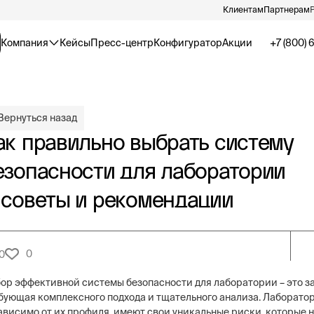
Клиентам
Партнерам
Компания
Кейсы
Пресс-центр
Конфигуратор
Акции
+7 (800) 
Вернуться назад
ак правильно выбрать систему
езопасности для лаборатории
 советы и рекомендации
0
0
ор эффективной системы безопасности для лаборатории – это за
бующая комплексного подхода и тщательного анализа. Лаборато
ависимо от их профиля, имеют свои уникальные риски, которые 