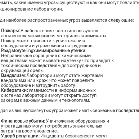
имать, какие именно угрозы существуют и как они могут повлиять
кционирование лаборатории.
ди наиболее распространенных угроз выделяются следующие:
Пожары:
В лабораториях часто используются
легковоспламеняющиеся материалы и химикаты.
Пожар может привести к уничтожению
оборудования и угрозе жизни сотрудников.
Разд storytellingхимизированные утечки:
Неправильное обращение с химическими
веществами может вызвать их утечку, что приведет к
токсическим последствиям для сотрудников и
окружающей среды.
Вандализм:
Лаборатории могут стать жертвами
вандализма или краж, что может повредить
оборудование и затруднить работу.
Кибератаки:
Уязвимости в информационных
системах лаборатории могут открыть доступ
хакерам к важным данным и технологиям.
дая из вышеупомянутых угроз может иметь серьезные последств
Финансовые убытки:
Уничтожение оборудования и
утрата данных могут потребовать значительных
затрат на восстановление.
Ущерб репутации:
Инциденты безопасности могут