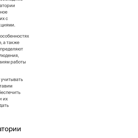
ратории
нное
их с
кциями.
 особенностях
, а также
определяют
людения,
овиям работы
 учитывать
ставим
беспечить
и их
дать
атории