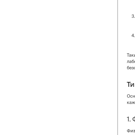
Так
лаб
без
Ти
Осн
каж
1.
Физ