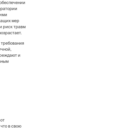
 обеспечении
оратории
кими
жащих мер
и риск травм
возрастает.
в
ового уровня, 12
 требования
анников,
учной,
сти охранных
преждают и
зным
 от
 что в свою