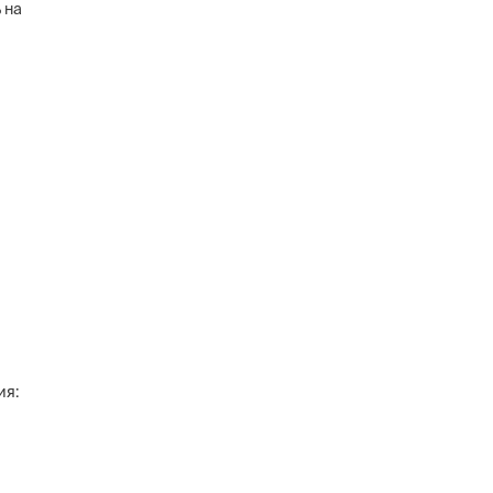
 на
ия: