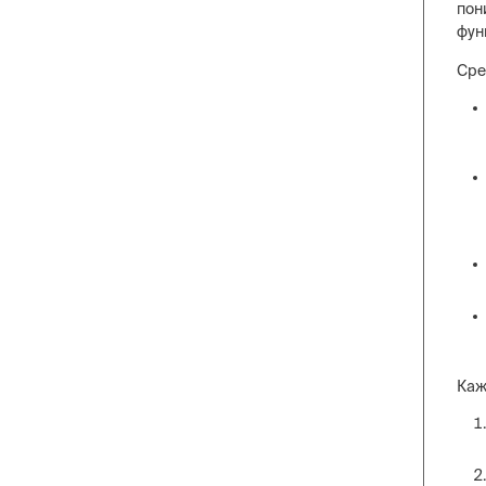
пон
фун
Сре
Каж