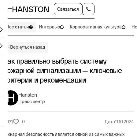
Связаться
Все статьи
Интервью
Корпоративная культура
Но
Вернуться назад
Как правильно выбрать систему
пожарной сигнализации — ключевые
критерии и рекомендации
Hanston
Пресс центр
0
Дата
11.10.2024
71
Пожарная безопасность является одной из самых важных