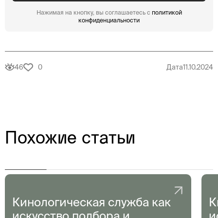
Нажимая на кнопку, вы соглашаетесь с
политикой
конфиденциальности
46
0
Дата
11.10.2024
Похожие статьи
Кинологическая служба как
К
искусство подбора и
и