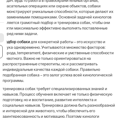
задач. Будь то работа в правоохранительных органах,
спасательных операциях или охране объектов, собаки
демонстрируют уникальные способности, которые делают их
незаменимыми помощниками. Основной задачей кинологов
является грамотный подбор и тренировка собак, чтобы они
могли максимально эффективно выполнять поставленные
перед ними задачи.
Подбор собаки
для конкретной работы – это искусство и
наука одновременно. Учитываются множество факторов:
я
порода, temperament, физические и умственные способности
животного. Важно не только ориентироваться на
распространенные стереотипы, но и рассматривать
индивидуальные качества каждой собаки. Правильно
подобранная собака – это залог успеха всей кинологической
программы.
тренировка собак требует специализированных знаний и
навыков. Процесс обучения включает не только физическую
подготовку, но и воспитание, развитие интеллекта и
социальных навыков. Тренировка должна быть разнообразной
и интересной для животного, чтобы обеспечить его
заинтересованность и мотивацию. Поэтому кинологи