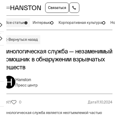
Связаться
Все статьи
Интервью
Корпоративная культура
Но
Вернуться назад
Кинологическая служба — незаменимый
помощник в обнаружении взрывчатых
веществ
Hanston
Пресс центр
0
Дата
11.10.2024
77
Кинологическая служба является неотъемлемой частью