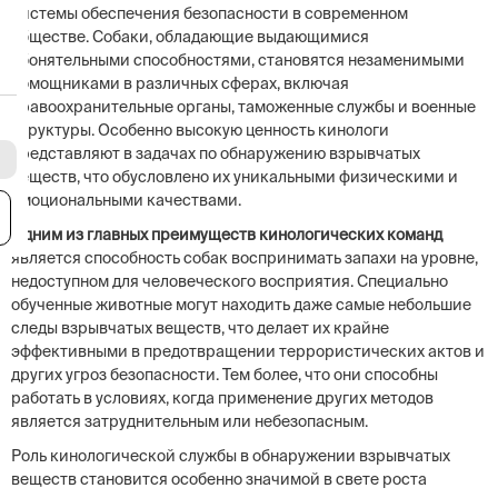
системы обеспечения безопасности в современном
обществе. Собаки, обладающие выдающимися
обонятельными способностями, становятся незаменимыми
помощниками в различных сферах, включая
правоохранительные органы, таможенные службы и военные
структуры. Особенно высокую ценность кинологи
представляют в задачах по обнаружению взрывчатых
веществ, что обусловлено их уникальными физическими и
эмоциональными качествами.
я
Одним из главных преимуществ кинологических команд
является способность собак воспринимать запахи на уровне,
недоступном для человеческого восприятия. Специально
обученные животные могут находить даже самые небольшие
следы взрывчатых веществ, что делает их крайне
эффективными в предотвращении террористических актов и
других угроз безопасности. Тем более, что они способны
работать в условиях, когда применение других методов
является затруднительным или небезопасным.
Роль кинологической службы в обнаружении взрывчатых
веществ становится особенно значимой в свете роста