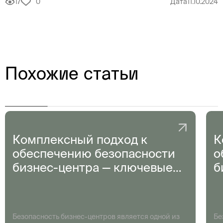
17
0
Дата
11.10.2024
Похожие статьи
Комплексный подход к
К
обеспечению безопасности
о
бизнес-центра — ключевые
б
аспекты и стратегии
а
Безопасность бизнес-центров является одной из
Бе