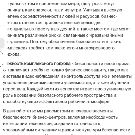
актуальных тем в современном мире, где угрозы могут
возникать как снаружи, так и изнутри. Учитывая высокую
степень сосредоточенности людей и ресурсов, бизнес-
центры становятся привлекательной целью для
потенциальных преступных деяний, а также местом, где могут
возникать различные риски, связанные с чрезвычайными
ситуациями. Поэтому обеспечение безопасности в таких
комплексах требует комплексного и многоуровневого
подхода.
я
Важность комплексного подхода
к безопасности неоспорима.
Он включает в себя не только физическую защиту, такую как
системы видеонаблюдения и контроль доступа, но и элементы
управления рисками, оценки уязвимостей, а также обучение
персонала. Каждый из этих аспектов играет свою уникальную
роль в создании безопасного рабочего пространства и
способствующих эффективной рабочей атмосфере.
В данной статье мы рассмотрим ключевые элементы
безопасности бизнес-центров, включая необходимость
интеграции технологий, создание готовности к
чрезвычайным ситуациям и развитие культуры безопасности