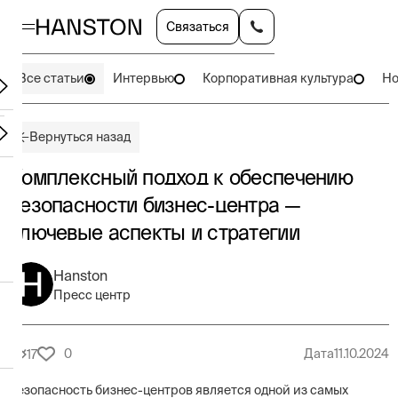
Связаться
Все статьи
Интервью
Корпоративная культура
Но
Вернуться назад
Комплексный подход к обеспечению
безопасности бизнес-центра —
ключевые аспекты и стратегии
Hanston
Пресс центр
0
Дата
11.10.2024
17
Безопасность бизнес-центров является одной из самых