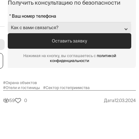
Получить консультацию по безопасности
Как с вами связаться?
Нажимая на кнопку, вы соглашаетесь с
политикой
я
конфиденциальности
#
Охрана объектов
#
Отели и гостиницы
#
Сектор гостеприимства
59
0
Дата
12.03.2024