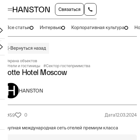
Связаться
Все статьи
Интервью
Корпоративная культура
Но
Вернуться назад
#
Охрана объектов
#
Отели и гостиницы
#
Сектор гостеприимства
Lotte Hotel Moscow
HANSTON
0
Дата
12.03.2024
59
Крупная международная сеть отелей премиум класса