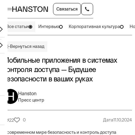
Связаться
Все статьи
Интервью
Корпоративная культура
Но
Вернуться назад
Мобильные приложения в системах
контроля доступа — Будущее
безопасности в ваших руках
Hanston
Пресс центр
0
Дата
11.10.2024
22
В современном мире безопасность и контроль доступа