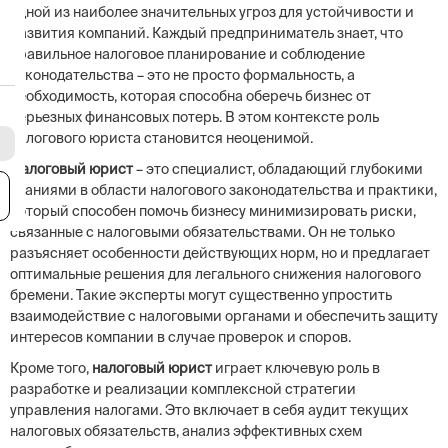
одной из наиболее значительных угроз для устойчивости и
развития компаний. Каждый предприниматель знает, что
правильное налоговое планирование и соблюдение
законодательства – это не просто формальность, а
необходимость, которая способна оберечь бизнес от
серьезных финансовых потерь. В этом контексте роль
налогового юриста становится неоценимой.
Налоговый юрист
– это специалист, обладающий глубокими
знаниями в области налогового законодательства и практики,
я
который способен помочь бизнесу минимизировать риски,
связанные с налоговыми обязательствами. Он не только
разъясняет особенности действующих норм, но и предлагает
оптимальные решения для легального снижения налогового
бремени. Такие эксперты могут существенно упростить
взаимодействие с налоговыми органами и обеспечить защиту
интересов компании в случае проверок и споров.
Кроме того,
налоговый юрист
играет ключевую роль в
разработке и реализации комплексной стратегии
управления налогами. Это включает в себя аудит текущих
налоговых обязательств, анализ эффективных схем