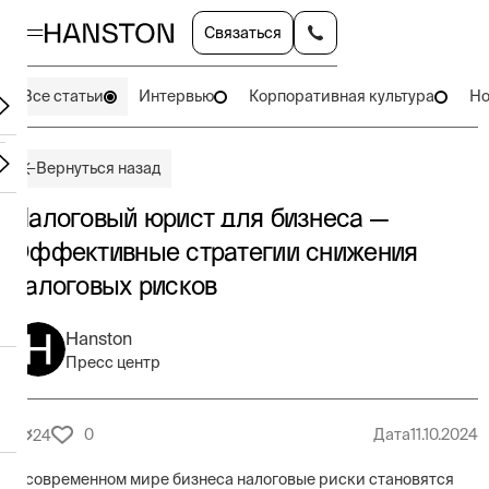
Связаться
Все статьи
Интервью
Корпоративная культура
Но
Вернуться назад
Налоговый юрист для бизнеса —
Эффективные стратегии снижения
налоговых рисков
Hanston
Пресс центр
0
Дата
11.10.2024
24
В современном мире бизнеса налоговые риски становятся