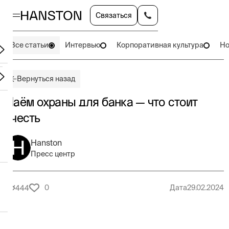
Связаться
Все статьи
Интервью
Корпоративная культура
Но
Вернуться назад
Наём охраны для банка — что стоит
учесть
Hanston
Пресс центр
0
Дата
29.02.2024
444