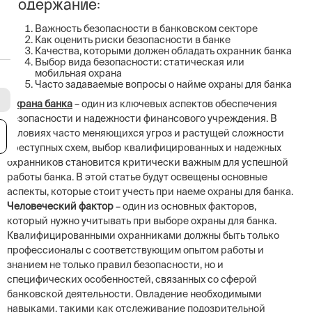
Содержание:
Важность безопасности в банковском секторе
Как оценить риски безопасности в банке
Качества, которыми должен обладать охранник банка
Выбор вида безопасности: статическая или
мобильная охрана
Часто задаваемые вопросы о найме охраны для банка
Охрана банка
– один из ключевых аспектов обеспечения
безопасности и надежности финансового учреждения. В
условиях часто меняющихся угроз и растущей сложности
я
преступных схем, выбор квалифицированных и надежных
охранников становится критически важным для успешной
работы банка. В этой статье будут освещены основные
аспекты, которые стоит учесть при наеме охраны для банка.
Человеческий фактор
– один из основных факторов,
который нужно учитывать при выборе охраны для банка.
Квалифицированными охранниками должны быть только
профессионалы с соответствующим опытом работы и
знанием не только правил безопасности, но и
специфических особенностей, связанных со сферой
банковской деятельности. Овладение необходимыми
навыками, такими как отслеживание подозрительной