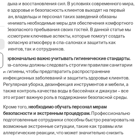
отдыха и восстановления сил. В условиях современного мира,
где здоровье и безопасность клиентов выходят на первый
план, владельцы и персонал таких заведений обязаны
принимать необходимые меры для обеспечения комфортного
и безопасного пребывания своих гостей. В данной статье мы
рассмотрим ключевые аспекты, которые помогут создать
безопасную атмосферу в спа-салонах и защитить как
клиентов, так и сотрудников.
Первоначально важно учитывать гигиенические стандарты.
я
Спа-салоны должны следовать строгим правилам санитарии
и гигиены, чтобы предотвратить распространение
инфекционных заболеваний и защитить здоровье клиентов.
Регулярная уборка, дезинфекция инструментов и мебели, а
также контроль качества воды в бассейнах и джакузи – все
это играет важную роль в поддержании безопасной среды.
Кроме того,
необходимо обучать персонал мерам
безопасности и экстренным процедурам.
Профессионально
подготовленные сотрудники способны быстро реагировать на
возможные экстренные ситуации, такие как травмы или
аллергические реакции, что может значительно снизить