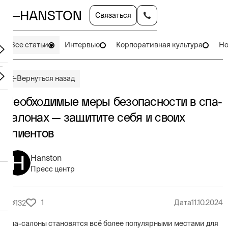
Связаться
Все статьи
Интервью
Корпоративная культура
Но
Вернуться назад
Необходимые меры безопасности в спа-
салонах — защитите себя и своих
клиентов
Hanston
Пресс центр
1
Дата
11.10.2024
132
Спа-салоны становятся всё более популярными местами для