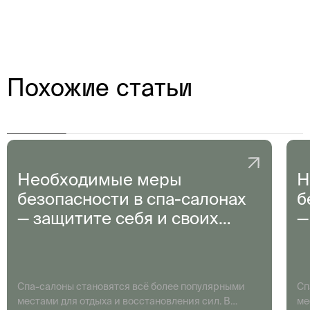
Похожие статьи
Необходимые меры
Н
безопасности в спа-салонах
б
— защитите себя и своих
—
клиентов
к
Спа-салоны становятся всё более популярными
Сп
местами для отдыха и восстановления сил. В
ме