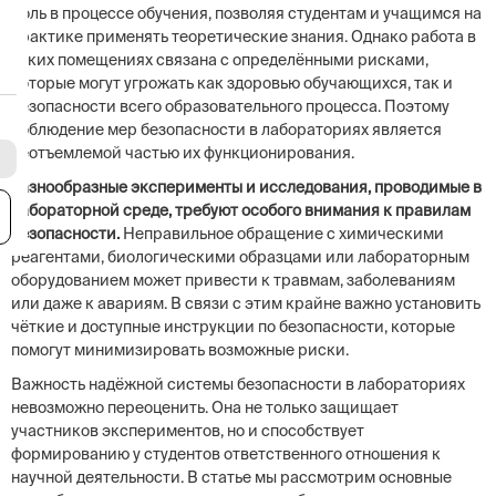
роль в процессе обучения, позволяя студентам и учащимся на
практике применять теоретические знания. Однако работа в
таких помещениях связана с определёнными рисками,
которые могут угрожать как здоровью обучающихся, так и
безопасности всего образовательного процесса. Поэтому
соблюдение мер безопасности в лабораториях является
неотъемлемой частью их функционирования.
Разнообразные эксперименты и исследования, проводимые в
лабораторной среде, требуют особого внимания к правилам
я
безопасности.
Неправильное обращение с химическими
реагентами, биологическими образцами или лабораторным
оборудованием может привести к травмам, заболеваниям
или даже к авариям. В связи с этим крайне важно установить
чёткие и доступные инструкции по безопасности, которые
помогут минимизировать возможные риски.
Важность надёжной системы безопасности в лабораториях
невозможно переоценить. Она не только защищает
участников экспериментов, но и способствует
формированию у студентов ответственного отношения к
научной деятельности. В статье мы рассмотрим основные