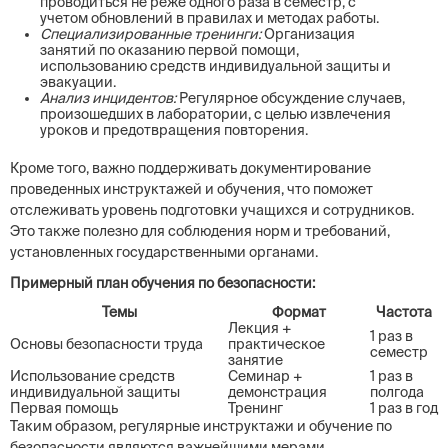
проводиться не реже одного раза в семестр, с
учетом обновлений в правилах и методах работы.
Специализированные тренинги:
Организация
занятий по оказанию первой помощи,
использованию средств индивидуальной защиты и
эвакуации.
Анализ инцидентов:
Регулярное обсуждение случаев,
произошедших в лаборатории, с целью извлечения
уроков и предотвращения повторения.
Кроме того, важно поддерживать документирование
проведенных инструктажей и обучения, что поможет
отслеживать уровень подготовки учащихся и сотрудников.
Это также полезно для соблюдения норм и требований,
установленных государственными органами.
Примерный план обучения по безопасности:
Темы
Формат
Частота
Лекция +
1 раз в
Основы безопасности труда
практическое
семестр
занятие
Использование средств
Семинар +
1 раз в
индивидуальной защиты
демонстрация
полгода
Первая помощь
Тренинг
1 раз в год
Таким образом, регулярные инструктажи и обучение по
безопасности являются важнейшими мерами,