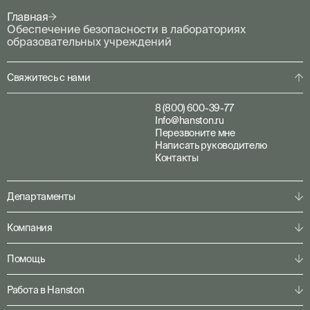
Главная
Обеспечение безопасности в лабораториях
образовательных учреждений
Свяжитесь с нами
8 (800) 600-39-77
Info@hanston.ru
Перезвоните мне
Написать руководителю
Контакты
Департаменты
Физическая охрана
Компания
Пультовая охрана
Личная охрана
О компании
Помощь
Консалтинг
Наша команда
Системы безопасности
Клиентам
Решения по секторам
Работа в Hanston
Партнерам
Конфигуратор
Пресс-центр