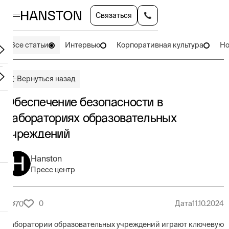
Связаться
Все статьи
Интервью
Корпоративная культура
Но
Вернуться назад
Обеспечение безопасности в
лабораториях образовательных
учреждений
Hanston
Пресс центр
0
Дата
11.10.2024
70
Лаборатории образовательных учреждений играют ключевую