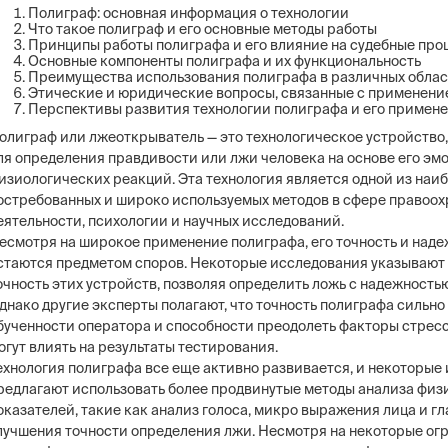
Полиграф: основная информация о технологии
Что такое полиграф и его основные методы работы
Принципы работы полиграфа и его влияние на судебные про
Основные компоненты полиграфа и их функциональность
Преимущества использования полиграфа в различных облас
Этические и юридические вопросы, связанные с применени
Перспективы развития технологии полиграфа и его примене
олиграф или лжеоткрыватель — это технологическое устройство
ля определения правдивости или лжи человека на основе его эм
изиологических реакций. Эта технология является одной из наи
остребованных и широко используемых методов в сфере правоо
еятельности, психологии и научных исследований.
есмотря на широкое применение полиграфа, его точность и наде
стаются предметом споров. Некоторые исследования указывают
очность этих устройств, позволяя определить ложь с надежность
днако другие эксперты полагают, что точность полиграфа сильно
бученности оператора и способности преодолеть факторы стресс
огут влиять на результаты тестирования.
ехнология полиграфа все еще активно развивается, и некоторые
редлагают использовать более продвинутые методы анализа физ
оказателей, такие как анализ голоса, микро выражения лица и гла
лучшения точности определения лжи. Несмотря на некоторые ог