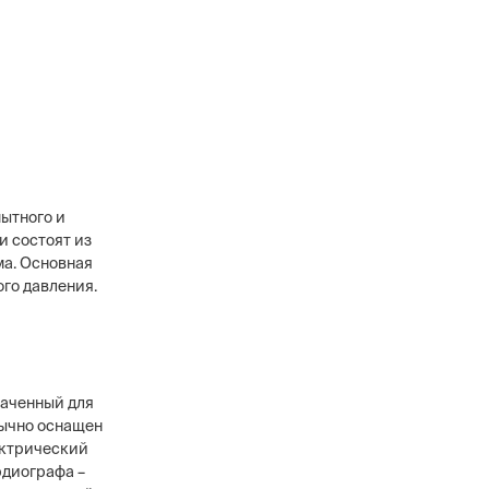
ытного и
и состоят из
ма. Основная
го давления.
наченный для
бычно оснащен
ектрический
рдиографа –