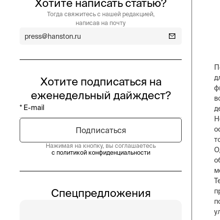
Хотите написать статью?
Тогда свяжитесь с нашей редакцией,
написав на почту
press@hanston.ru
П
д
Хотите подписаться на
ф
еженедельный дайждест?
в
д
Н
о
т
Нажимая на кнопку, вы соглашаетесь
О
с политикой конфиденциальности
о
м
Т
Спецпредложения
п
п
у