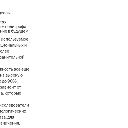
цессы
тях
ем полиграфа
ние в будущем
, используемое
оциональных и
более
хранительной
жность все еще
 на высокую
ю до 90%.
 зависит от
а, которые
 исследователи
иологических
за, для
раничения,