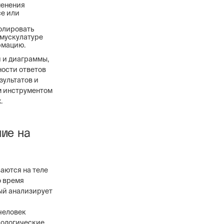
менения
се или
олировать
 мускулатуре
рмацию.
 и диаграммы,
ности ответов
зультатов и
м инструментом
.
ие на
аются на теле
о время
ый анализирует
человек
иологические