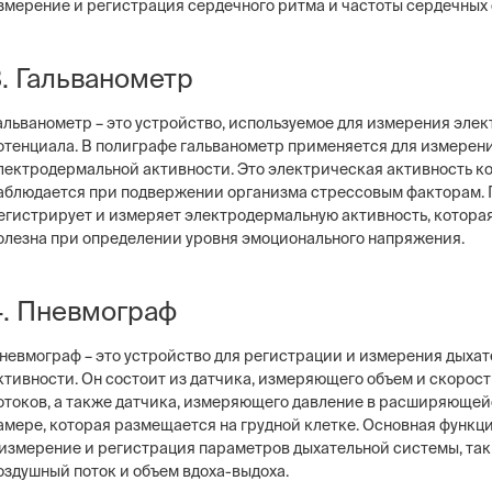
змерение и регистрация сердечного ритма и частоты сердечных
3. Гальванометр
альванометр – это устройство, используемое для измерения эле
отенциала. В полиграфе гальванометр применяется для измерен
лектродермальной активности. Это электрическая активность к
аблюдается при подвержении организма стрессовым факторам. 
егистрирует и измеряет электродермальную активность, котора
олезна при определении уровня эмоционального напряжения.
4. Пневмограф
невмограф – это устройство для регистрации и измерения дыха
ктивности. Он состоит из датчика, измеряющего объем и скорос
отоков, а также датчика, измеряющего давление в расширяющей
амере, которая размещается на грудной клетке. Основная функц
 измерение и регистрация параметров дыхательной системы, так
оздушный поток и объем вдоха-выдоха.