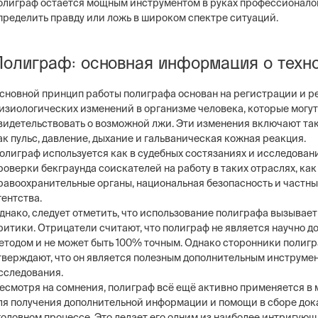
олиграф остается мощным инструментом в руках профессионалов
пределить правду или ложь в широком спектре ситуаций.
Полиграф: основная информация о техн
ng
Постовая охрана объекто
сновной принцип работы полиграфа основан на регистрации и р
ие системы безопасности бизнеса –
Физическая охрана объектов н
изиологических изменений в организме человека, которые могут
тем, видеонаблюдение, СКУД,
типов постов, 3 категории охр
видетельствовать о возможной лжи. Эти изменения включают так
сигнализация
конфигуратор расчета стоимо
ак пульс, давление, дыхание и гальваническая кожная реакция.
услуг
олиграф используется как в судебных состязаниях и исследования
роверки бекграунда соискателей на работу в таких отраслях, как
равоохранительные органы, национальная безопасность и частн
гентства.
днако, следует отметить, что использование полиграфа вызывает
ритики. Отрицатели считают, что полиграф не является научно 
етодом и не может быть 100% точным. Однако сторонники полиг
тверждают, что он является полезным дополнительным инструме
сследования.
есмотря на сомнения, полиграф всё ещё активно применяется в 
ля получения дополнительной информации и помощи в сборе док
головном процессе. Это делает его одним из наиболее интригую