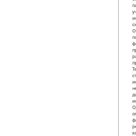
п
у
и
с
О
п
ф
п
р
п
Т
с
и
н
д
и
О
о
ф
р
к