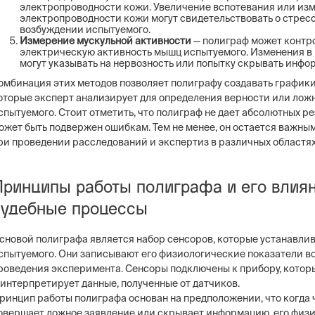
электропроводности кожи. Увеличение вспотевания или из
электропроводности кожи могут свидетельствовать о стрес
возбуждении испытуемого.
Измерение мускульной активности
— полиграф может контр
электрическую активность мышц испытуемого. Изменения в
могут указывать на нервозность или попытку скрывать инфо
омбинация этих методов позволяет полиграфу создавать графики
оторые эксперт анализирует для определения верности или лож
спытуемого. Стоит отметить, что полиграф не дает абсолютных ре
ожет быть подвержен ошибкам. Тем не менее, он остается важны
ри проведении расследований и экспертиз в различных областях
Принципы работы полиграфа и его влиян
судебные процессы
сновой полиграфа является набор сенсоров, которые устанавлив
спытуемого. Они записывают его физиологические показатели в
роведения эксперимента. Сенсоры подключены к прибору, котор
 интерпретирует данные, полученные от датчиков.
ринцип работы полиграфа основан на предположении, что когда 
овершает ложное заявление или скрывает информацию, его физ