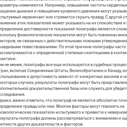
араметры изменяются. Например, повышение частоты сердечны
чащение дыхания и повышение кровяного давления могут указыват
спытуемый нервничает или стремится скрыть правду. С другой с
нижение этих показателей может указывать на их спокойствие и 
пределение достоверности показаний полиграфа является сложн
оскольку физиологические показатели могут быть повлияны мно
акторов, не связанных с действительными ложными утверждени
равдивыми повествованиями. По этой причине полиграфы часто
ассматриваются с определенной степенью скептицизма в контек
рактики.
ем не менее, полиграфы все еще используются в судебных процес
тран, включая Соединенные Штаты, Великобританию и Канаду, хо
спользование и допустимость зависят от конкретных законов и н
екоторых случаях, результаты полиграфа могут быть представлен
ополнительной доказательственной базы или служить для убеди
сследования.
днако, важно отметить, что полиграф не является абсолютно то
пределения правды или лжи. Многие факторы могут повлиять на
изиологические показатели испытуемого и привести к неверному 
езультаты полиграфа должны рассматриваться с вниманием и оц
онтексте других доказательств и факторов.