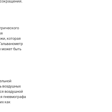
 сокращений.
ктрического
ия
ожи, которая
Гальванометр
я может быть
тельной
ть воздушных
ся воздушной
ия пневмографа
их как