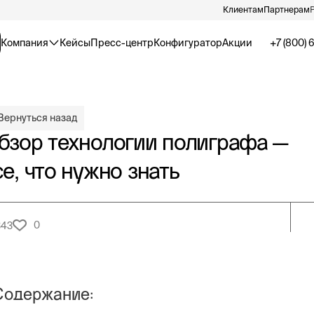
Клиентам
Партнерам
Компания
Кейсы
Пресс-центр
Конфигуратор
Акции
+7 (800) 
Вернуться назад
бзор технологии полиграфа —
се, что нужно знать
0
343
Содержание: