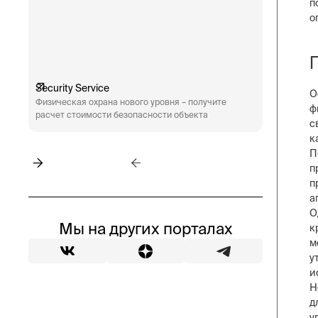
п
о
Security Service
Engineeri
О
Физическая охрана нового уровня – получите
Техническ
ф
расчет стоимости безопасности объекта
аудит сис
с
пожарная 
к
П
п
п
а
О
Мы на других порталах
к
м
у
и
Н
д
у