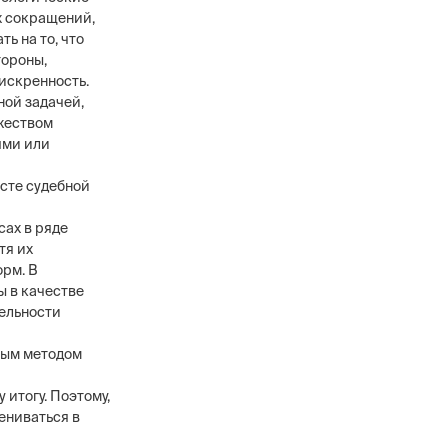
х сокращений,
ь на то, что
тороны,
искренность.
ой задачей,
жеством
ями или
сте судебной
сах в ряде
тя их
орм. В
ы в качестве
тельности
чным методом
итогу. Поэтому,
ениваться в