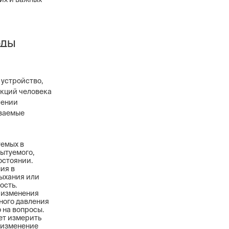
оды
 устройство,
акций человека
лении
аваемые
уемых в
ытуемого,
остоянии.
ия в
дыхания или
ость.
 изменения
ного давления
 на вопросы.
ет измерить
 изменение