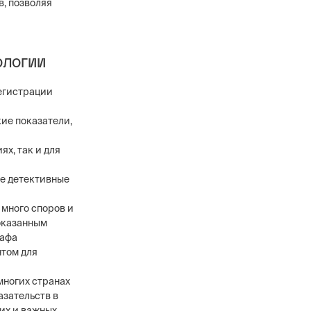
, позволяя
ологии
в
егистрации
ового уровня, 12
анников,
ие показатели,
сти охранных
х, так и для
ые детективные
 много споров и
доказанным
рафа
нтом для
многих странах
азательств в
щих и важных