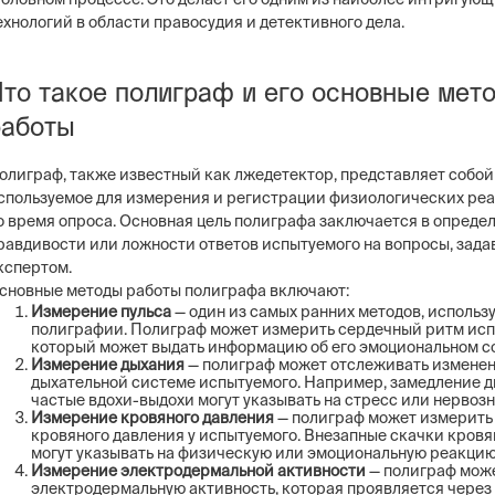
ехнологий в области правосудия и детективного дела.
Что такое полиграф и его основные мет
работы
олиграф, также известный как лжедетектор, представляет собой
спользуемое для измерения и регистрации физиологических ре
о время опроса. Основная цель полиграфа заключается в опреде
равдивости или ложности ответов испытуемого на вопросы, зад
кспертом.
сновные методы работы полиграфа включают:
Измерение пульса
— один из самых ранних методов, использ
полиграфии. Полиграф может измерить сердечный ритм исп
который может выдать информацию об его эмоциональном с
Измерение дыхания
— полиграф может отслеживать изменен
дыхательной системе испытуемого. Например, замедление 
частые вдохи-выдохи могут указывать на стресс или нервозн
Измерение кровяного давления
— полиграф может измерить
кровяного давления у испытуемого. Внезапные скачки кровя
могут указывать на физическую или эмоциональную реакцию
Измерение электродермальной активности
— полиграф мож
электродермальную активность, которая проявляется через