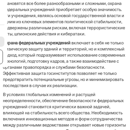
становятся все более разнообразными и сложными, охрана
федеральных учреждений приобретает особую значимость.
Эти учреждения, являясь основой государственной власти и
одним из ключевых элементов политической стабильности,
подвержены различным рискам, включая террористические
акты, шпионские действия и кибератаки.
Охрана федеральных учреждений
включает в себя не только
физическую защиту зданий и территорий, но и комплексный
подход, который подразумевает использование современных
я
технологий, подготовку кадров, а также взаимодействие с
органами правопорядка и службами безопасности.
Эффективная защита госинститутов позволяет не только
предотвратить потенциальные угрозы, но и минимизировать
последствия в случае их реализации.
В условиях глобальных изменений и растущей
неопределенности, обеспечение безопасности федеральных
учреждений становится критически важной задачей,
влияющей на стабильность всего общества. Необходимость
включения инновационных методов и форм сотрудничества
между различными ведомствами открывает новые горизонты