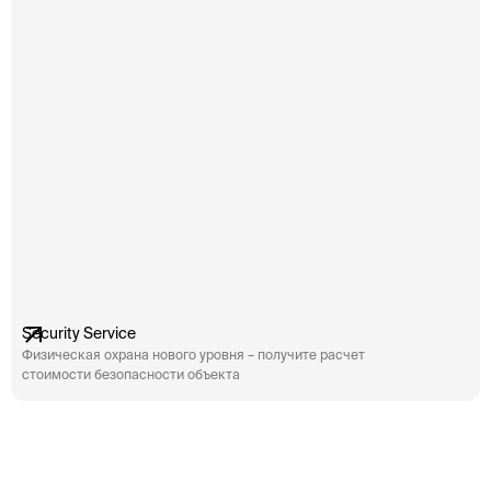
федеральных учреждений включает в себя не
фе
только физическую защиту зданий и территорий,
то
[…]
[…]
Security Service
Физическая охрана нового уровня – получите расчет
стоимости безопасности объекта