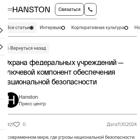
Связаться
Все статьи
Интервью
Корпоративная культура
Но
Вернуться назад
Охрана федеральных учреждений —
ключевой компонент обеспечения
национальной безопасности
Hanston
Пресс центр
0
Дата
11.10.2024
21
В современном мире, где угрозы национальной безопасности