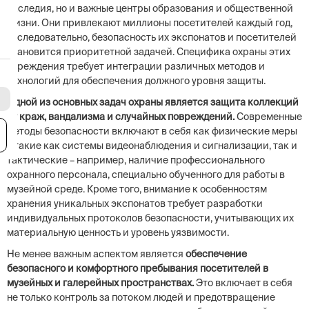
наследия, но и важные центры образования и общественной
жизни. Они привлекают миллионы посетителей каждый год,
и, следовательно, безопасность их экспонатов и посетителей
становится приоритетной задачей. Специфика охраны этих
учреждения требует интеграции различных методов и
технологий для обеспечения должного уровня защиты.
Одной из основных задач охраны является защита коллекций
от краж, вандализма и случайных повреждений.
Современные
методы безопасности включают в себя как физические меры
я
– такие как системы видеонаблюдения и сигнализации, так и
тактические – например, наличие профессионального
охранного персонала, специально обученного для работы в
музейной среде. Кроме того, внимание к особенностям
хранения уникальных экспонатов требует разработки
индивидуальных протоколов безопасности, учитывающих их
материальную ценность и уровень уязвимости.
Не менее важным аспектом является
обеспечение
безопасного и комфортного пребывания посетителей в
музейных и галерейных пространствах.
Это включает в себя
не только контроль за потоком людей и предотвращение