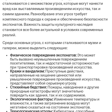
сталкиваются с множеством угроз, которые могут нанести
вред как выставляемым произведениям искусства, так и
самим зданиям. Разнообразие этих угроз требует
комплексного подхода к охране и обеспечению безопасности
экспонатов. Важность защиты культурного наследия
становится все более актуальной в условиях современных
реалий.
Среди основных угроз, с которыми сталкиваются музеи и
галереи, можно выделить следующие:
Физическое повреждение экспонатов:
Это может
быть вызвано неумышленным повреждением
посетителями, так и недостаточной осторожностью
при транспортировке произведений искусства.
Кражи и вандализм:
Преступные действия,
направленные на хищение ценностей или
умышленное повреждение произведений искусства,
представляют собой серьезную угрозу.
Стихийные бедствия:
Пожары, наводнения и другие
природные катастрофы могут значительно
повредить как здания, так и их содержимое.
Экологические факторы:
Изменение температуры и
влажности, а также загрязнение воздуха могут
негативно сказаться на состоянии экспонатов.
Технологические угрозы:
Кибератаки, способные