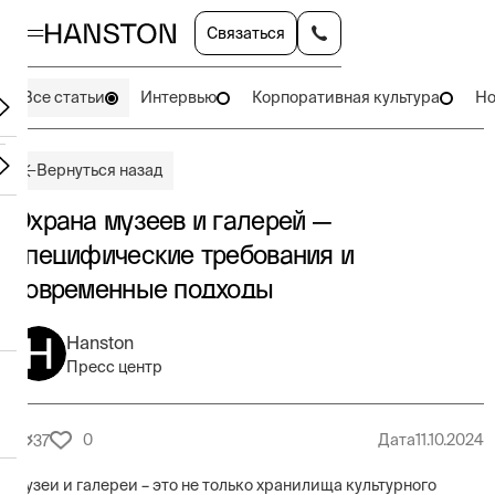
Связаться
Все статьи
Интервью
Корпоративная культура
Но
Вернуться назад
Охрана музеев и галерей —
специфические требования и
современные подходы
Hanston
Пресс центр
0
Дата
11.10.2024
37
Музеи и галереи – это не только хранилища культурного