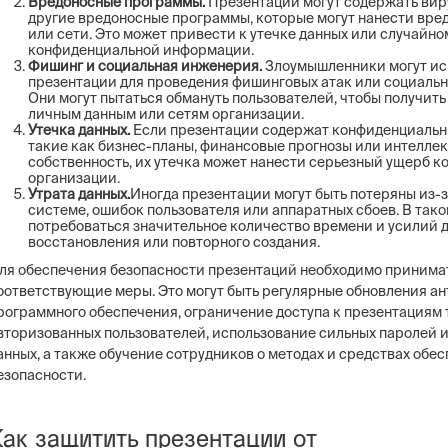
Вредоносные программы.
Презентации могут содержать вир
другие вредоносные программы, которые могут нанести вре
или сети. Это может привести к утечке данных или случайн
конфиденциальной информации.
Фишинг и социальная инженерия.
Злоумышленники могут ис
презентации для проведения фишинговых атак или социаль
Они могут пытаться обмануть пользователей, чтобы получить 
личным данным или сетям организации.
Утечка данных.
Если презентации содержат конфиденциальн
такие как бизнес-планы, финансовые прогнозы или интелле
собственность, их утечка может нанести серьезный ущерб к
организации.
Утрата данных.
Иногда презентации могут быть потеряны из-з
системе, ошибок пользователя или аппаратных сбоев. В так
потребоваться значительное количество времени и усилий д
восстановления или повторного создания.
ля обеспечения безопасности презентаций необходимо принима
оответствующие меры. Это могут быть регулярные обновления а
рограммного обеспечения, ограничение доступа к презентациям 
вторизованных пользователей, использование сильных паролей 
анных, а также обучение сотрудников о методах и средствах обе
езопасности.
Как защитить презентации от