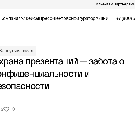
Клиентам
Партнерам
Компания
Кейсы
Пресс-центр
Конфигуратор
Акции
+7 (800) 
Вернуться назад
храна презентаций — забота о
онфиденциальности и
езопасности
0
95