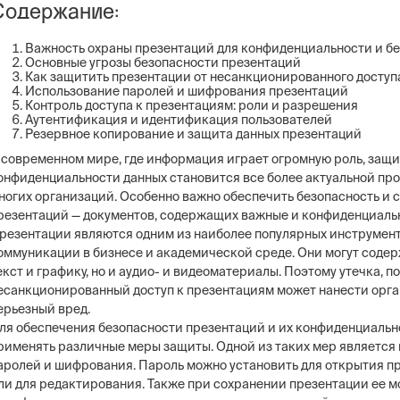
Содержание:
Важность охраны презентаций для конфиденциальности и б
Основные угрозы безопасности презентаций
Как защитить презентации от несанкционированного доступ
Использование паролей и шифрования презентаций
Контроль доступа к презентациям: роли и разрешения
Аутентификация и идентификация пользователей
Резервное копирование и защита данных презентаций
 современном мире, где информация играет огромную роль, защи
онфиденциальности данных становится все более актуальной пр
ногих организаций. Особенно важно обеспечить безопасность и 
резентаций — документов, содержащих важные и конфиденциаль
резентации являются одним из наиболее популярных инструмен
оммуникации в бизнесе и академической среде. Они могут содер
екст и графику, но и аудио- и видеоматериалы. Поэтому утечка, п
есанкционированный доступ к презентациям может нанести орг
ерьезный вред.
ля обеспечения безопасности презентаций и их конфиденциальн
рименять различные меры защиты. Одной из таких мер является
аролей и шифрования. Пароль можно установить для открытия п
ли для редактирования. Также при сохранении презентации ее 