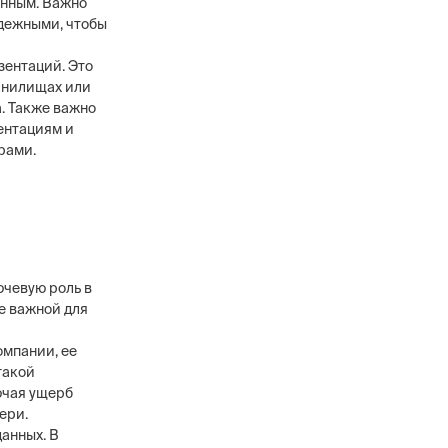
анным. Важно
адежными, чтобы
зентаций. Это
ранилищах или
. Также важно
в
ентациям и
ового уровня, 12
рами.
анников,
сти охранных
чевую роль в
е важной для
мпании, ее
такой
ючая ущерб
ери.
анных. В