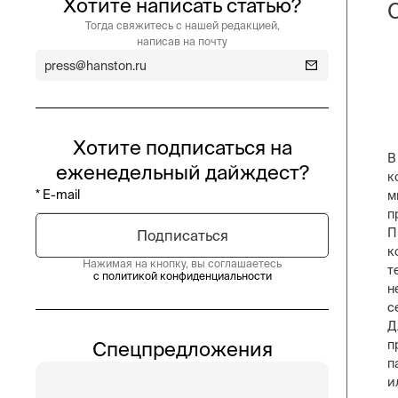
Хотите написать статью?
Тогда свяжитесь с нашей редакцией,
написав на почту
press@hanston.ru
Хотите подписаться на
В
еженедельный дайждест?
к
м
п
П
к
Нажимая на кнопку, вы соглашаетесь
т
с политикой конфиденциальности
н
с
Д
Спецпредложения
п
п
и