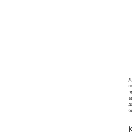
Д
с
п
а
д
б