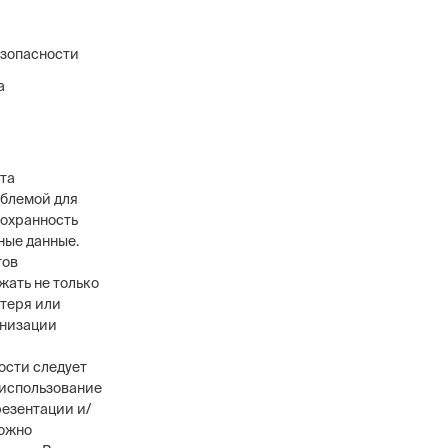
езопасности
а
та
облемой для
сохранность
ные данные.
тов
жать не только
отеря или
анизации
ости следует
 использование
резентации и/
можно