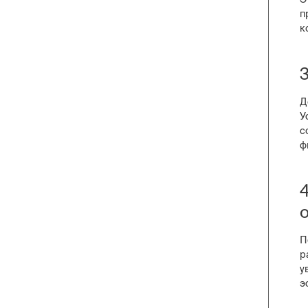
п
к
Д
У
с
ф
П
р
у
э