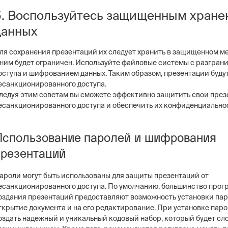
5. Воспользуйтесь защищенным хран
данных
ля сохранения презентаций их следует хранить в защищенном мес
 ним будет ограничен. Используйте файловые системы с разгран
оступа и шифрованием данных. Таким образом, презентации буду
есанкционированного доступа.
ледуя этим советам вы сможете эффективно защитить свои през
есанкционированного доступа и обеспечить их конфиденциальнос
Использование паролей и шифрования
презентаций
ароли могут быть использованы для защиты презентаций от
есанкционированного доступа. По умолчанию, большинство прог
оздания презентаций предоставляют возможность установки пар
ткрытие документа и на его редактирование. При установке пар
оздать надежный и уникальный кодовый набор, который будет сл