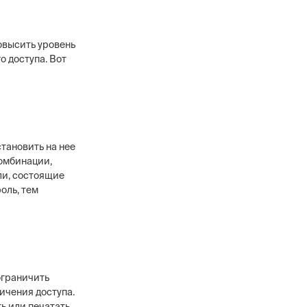
овысить уровень
о доступа. Вот
тановить на нее
комбинации,
ли, состоящие
оль, тем
ограничить
ичения доступа.
ь или печатать