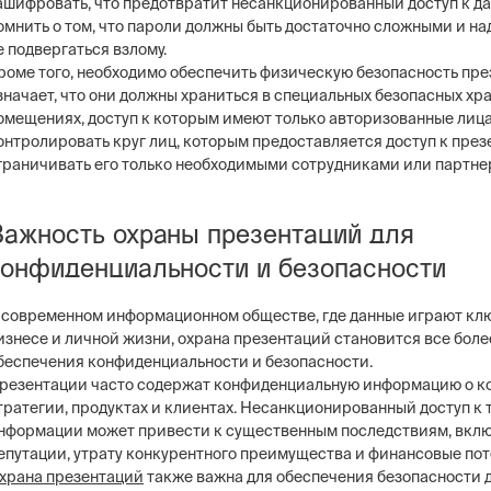
ашифровать, что предотвратит несанкционированный доступ к д
омнить о том, что пароли должны быть достаточно сложными и н
е подвергаться взлому.
роме того, необходимо обеспечить физическую безопасность пре
значает, что они должны храниться в специальных безопасных х
омещениях, доступ к которым имеют только авторизованные лица
ng
Постовая охрана объекто
онтролировать круг лиц, которым предоставляется доступ к през
ие системы безопасности бизнеса –
Физическая охрана объектов н
граничивать его только необходимыми сотрудниками или партне
тем, видеонаблюдение, СКУД,
типов постов, 3 категории охр
сигнализация
конфигуратор расчета стоимо
услуг
Важность охраны презентаций для
конфиденциальности и безопасности
 современном информационном обществе, где данные играют клю
изнесе и личной жизни, охрана презентаций становится все боле
беспечения конфиденциальности и безопасности.
резентации часто содержат конфиденциальную информацию о ко
тратегии, продуктах и клиентах. Несанкционированный доступ к 
нформации может привести к существенным последствиям, вкл
епутации, утрату конкурентного преимущества и финансовые пот
храна презентаций
также важна для обеспечения безопасности д