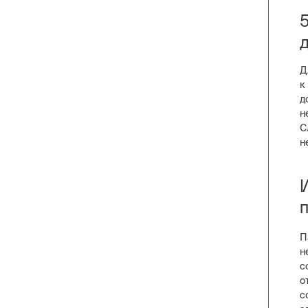
Д
к
д
н
С
н
П
н
с
о
с