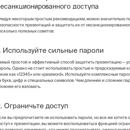
несанкционированного доступа
ледуя некоторым простым рекомендациям, можно значительно п
езопасности презентаций и защитить их от несанкционированног
есколько полезных советов:
1. Используйте сильные пароли
амый простой и эффективный способ защитить презентацию — ус
ароль. Однако не стоит использовать простые и предсказуемые 
акие как «12345» или «password». Используйте комплексные паро
з букв, цифр и специальных символов. Чем длиннее и сложнее пар
ложнее его взломать.
2. Ограничьте доступ
сли вы предпочитаете не использовать пароли, но все же хотите 
оступ к презентации, вы можете воспользоваться функцией огран
то позволит определить, кто может просматривать, редактироват