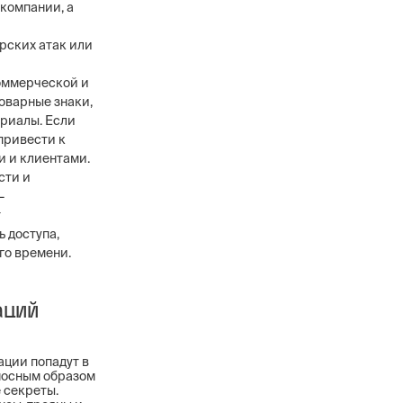
компании, а
рских атак или
коммерческой и
оварные знаки,
риалы. Если
привести к
и и клиентами.
сти и
—
т
 доступа,
го времени.
аций
ации попадут в
носным образом
 секреты.