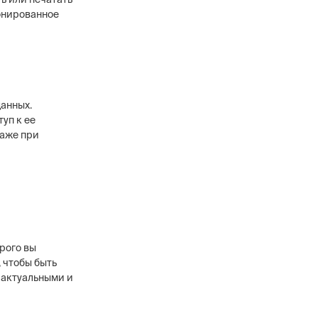
онированное
анных.
туп к ее
даже при
рого вы
 чтобы быть
 актуальными и