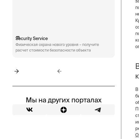
з
п
н
К
о
п
Security Service
Engineeri
к
Физическая охрана нового уровня – получите
Техническ
о
расчет стоимости безопасности объекта
аудит сис
пожарная 
В
б
Мы на других порталах
о
П
с
и
р
О