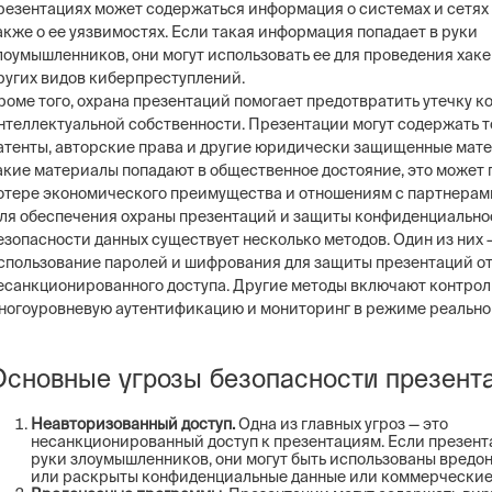
резентациях может содержаться информация о системах и сетях 
акже о ее уязвимостях. Если такая информация попадает в руки
лоумышленников, они могут использовать ее для проведения хаке
ругих видов киберпреступлений.
роме того, охрана презентаций помогает предотвратить утечку 
нтеллектуальной собственности. Презентации могут содержать т
атенты, авторские права и другие юридически защищенные мате
акие материалы попадают в общественное достояние, это может 
отере экономического преимущества и отношениям с партнерам
ля обеспечения охраны презентаций и защиты конфиденциально
езопасности данных существует несколько методов. Один из них 
спользование паролей и шифрования для защиты презентаций о
есанкционированного доступа. Другие методы включают контроль
ногоуровневую аутентификацию и мониторинг в режиме реально
Основные угрозы безопасности презент
Неавторизованный доступ.
Одна из главных угроз — это
несанкционированный доступ к презентациям. Если презент
руки злоумышленников, они могут быть использованы вредо
или раскрыты конфиденциальные данные или коммерческие