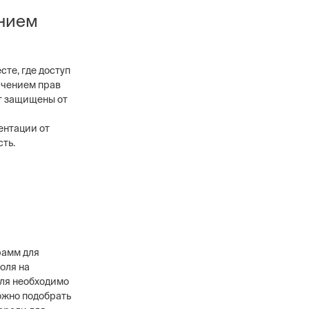
ением
те, где доступ
ичением прав
т защищены от
ентации от
ть.
рамм для
оля на
оля необходимо
ожно подобрать