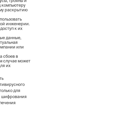
усы, трояны и
д компьютеру
ому раскрытию
пользовать
ной инженерии.
доступ к их
ые данные,
ктуальная
омпании или
а сбоев в
ом случае может
ля их
ть
нтивирусного
только для
и шифрования
спечения