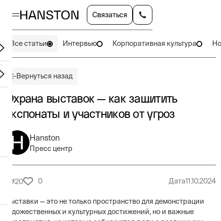
Связаться
Все статьи
Интервью
Корпоративная культура
Но
Вернуться назад
Охрана выставок — как защитить
экспонаты и участников от угроз
Hanston
Пресс центр
0
Дата
11.10.2024
20
Выставки — это не только пространство для демонстрации
художественных и культурных достижений, но и важные