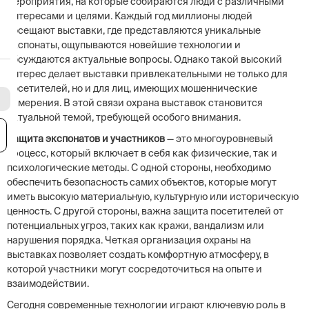
мероприятия, на которые собираются люди с различными
интересами и целями. Каждый год миллионы людей
посещают выставки, где представляются уникальные
экспонаты, ощупываются новейшие технологии и
обсуждаются актуальные вопросы. Однако такой высокий
интерес делает выставки привлекательными не только для
посетителей, но и для лиц, имеющих мошеннические
намерения. В этой связи охрана выставок становится
актуальной темой, требующей особого внимания.
я
Защита экспонатов и участников
— это многоуровневый
процесс, который включает в себя как физические, так и
психологические методы. С одной стороны, необходимо
обеспечить безопасность самих объектов, которые могут
иметь высокую материальную, культурную или историческую
ценность. С другой стороны, важна защита посетителей от
потенциальных угроз, таких как кражи, вандализм или
нарушения порядка. Четкая организация охраны на
выставках позволяет создать комфортную атмосферу, в
которой участники могут сосредоточиться на опыте и
взаимодействии.
Сегодня современные технологии играют ключевую роль в