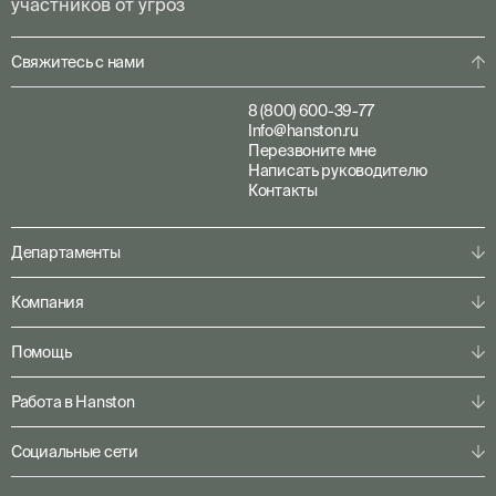
участников от угроз
Свяжитесь с нами
8 (800) 600-39-77
Info@hanston.ru
Перезвоните мне
Написать руководителю
Контакты
Департаменты
Физическая охрана
Компания
Пультовая охрана
Личная охрана
О компании
Помощь
Консалтинг
Наша команда
Системы безопасности
Клиентам
Решения по секторам
Работа в Hanston
Партнерам
Конфигуратор
Пресс-центр
Служба ГБР
Кейсы
Карьера
Социальные сети
Горячая линия SOC 24/7
Акции
Отправить резюме
Гарантии
Арсенал