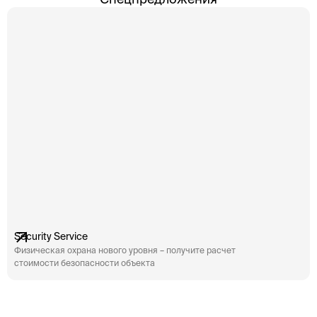
Однако такой высокий интерес делает выставки
Од
привлекательными не только для посетителей, но
пр
и […]
и [
Security Service
Физическая охрана нового уровня – получите расчет
стоимости безопасности объекта