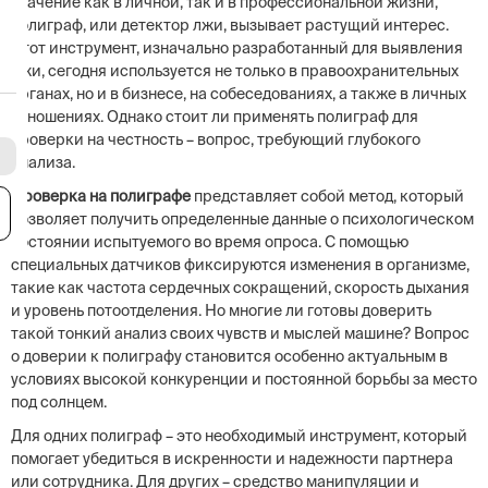
значение как в личной, так и в профессиональной жизни,
полиграф, или детектор лжи, вызывает растущий интерес.
Этот инструмент, изначально разработанный для выявления
лжи, сегодня используется не только в правоохранительных
органах, но и в бизнесе, на собеседованиях, а также в личных
отношениях. Однако стоит ли применять полиграф для
проверки на честность – вопрос, требующий глубокого
анализа.
Проверка на полиграфе
представляет собой метод, который
я
позволяет получить определенные данные о психологическом
состоянии испытуемого во время опроса. С помощью
специальных датчиков фиксируются изменения в организме,
такие как частота сердечных сокращений, скорость дыхания
и уровень потоотделения. Но многие ли готовы доверить
такой тонкий анализ своих чувств и мыслей машине? Вопрос
о доверии к полиграфу становится особенно актуальным в
условиях высокой конкуренции и постоянной борьбы за место
под солнцем.
Для одних полиграф – это необходимый инструмент, который
помогает убедиться в искренности и надежности партнера
или сотрудника. Для других – средство манипуляции и