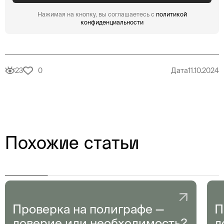
Нажимая на кнопку, вы соглашаетесь с
политикой
конфиденциальности
23
0
Дата
11.10.2024
Похожие статьи
Проверка на полиграфе —
П
доверие или необходимость?
д