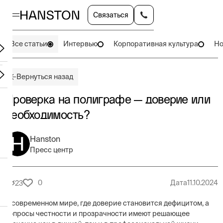
Связаться
Все статьи
Интервью
Корпоративная культура
Но
Вернуться назад
Проверка на полиграфе — доверие или
необходимость?
Hanston
Пресс центр
0
Дата
11.10.2024
23
В современном мире, где доверие становится дефицитом, а
вопросы честности и прозрачности имеют решающее